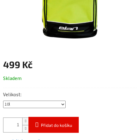
499 Kč
Měrná
Skladem
cena:
Velikost
Přidat do košíku