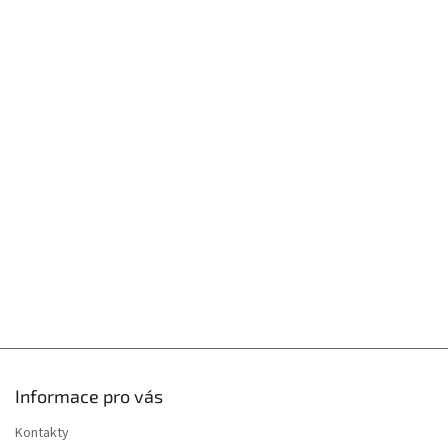
Z
á
p
a
t
í
Informace pro vás
Kontakty