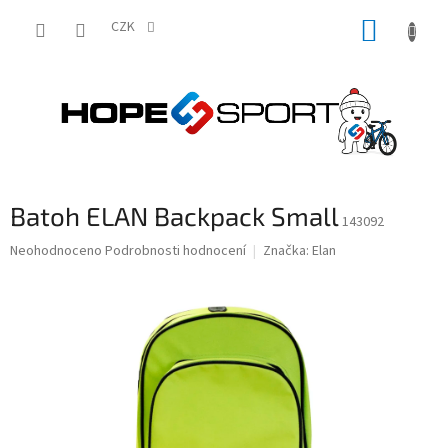
Přejít
NÁKUP
na
CZK
obsah
KOŠÍK
Batoh ELAN Backpack Small
143092
Průměrné
Neohodnoceno
Podrobnosti hodnocení
Značka:
Elan
hodnocení
produktu
je
0,0
z
5
hvězdiček.