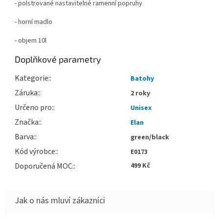
- polstrované nastavitelné ramenní popruhy
- horní madlo
- objem 10l
Doplňkové parametry
Kategorie
:
Batohy
Záruka
:
2 roky
Určeno pro
:
Unisex
Značka
:
Elan
Barva
:
green/black
Kód výrobce
:
E0173
Doporučená MOC
:
499 Kč