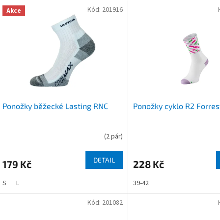
V
n
Kód:
201916
Akce
ý
p
p
r
s
o
p
d
r
u
o
k
d
t
u
ů
Ponožky běžecké Lasting RNC
Ponožky cyklo R2 Forre
k
t
ů
(
2 pár
)
DETAIL
179 Kč
228 Kč
S
L
39-42
Kód:
201082