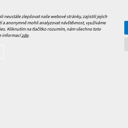
y
ý
Jak vybrat lyže?
p
i
a platba
neustále zlepšovat naše webové stránky, zajistili jejich
s
Často kladené dotazy
í a anonymně mohli analyzovat návštěvnost, využíváme
, výměna a reklamace zboží
u
es. Kliknutím na tlačítko rozumím, nám všechno toto
í podmínky
e informací
zde
.
y ochrany osobních údajů
ní obchodu
Facebook
 nových produktech na našem e-
íte s
podmínkami ochrany