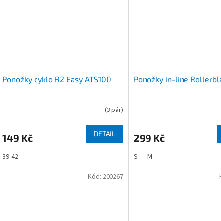
Ponožky cyklo R2 Easy ATS10D
Ponožky in-line Rollerb
(
3 pár
)
DETAIL
149 Kč
299 Kč
39-42
S
M
Kód:
200267