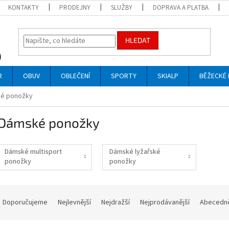
KONTAKTY
PRODEJNY
SLUŽBY
DOPRAVA A PLATBA
HLEDAT
R
OBUV
OBLEČENÍ
SPORTY
SKIALP
BĚŽECKÉ 
é ponožky
Dámské ponožky
Dámské multisport
Dámské lyžařské
ponožky
ponožky
Ř
a
Doporučujeme
Nejlevnější
Nejdražší
Nejprodávanější
Abecedn
z
e