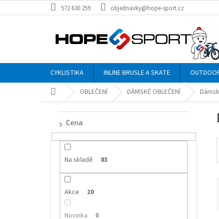
Přejít
572 630 259
objednavky@hope-sport.cz
na
obsah
CYKLISTIKA
INLINE BRUSLE A SKATE
OUTDOO
Domů
OBLEČENÍ
DÁMSKÉ OBLEČENÍ
Dámsk
P
o
Cena
s
t
r
a
Na skladě
83
n
n
Akce
í
20
p
a
Novinka
0