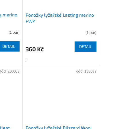
g merino
Ponožky lyžařské Lasting merino
FWY
(
1 pár
)
(
1 pár
)
DETAIL
DETAIL
360 Kč
L
Kód:
200053
Kód:
199037
 Heat
Ponožky lyžařské Blizzard Wool