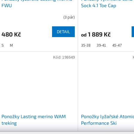
FWU
Sock 4.1 Toe Cap
(
3 pár
)
DETAIL
480 Kč
1 889 Kč
od
S
M
35-38
39-41
45-47
Kód:
198649
Ponožky Lasting merino WAM
Ponožky lyžařské Atomi
treking
Performance Ski