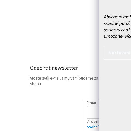
Prodejn
Služby
Doprava 
Abychom mohli 
snadné použit
Vrácení
soubory cooki
Obchodn
umožníte.
Víc
Podmínk
Hodnoce
Nastavení
Odebírat newsletter
Vložte svůj e-mail a my vám budeme zasílat informace o
shopu.
E-mail
Vložením e-mailu souhlas
osobních údajů