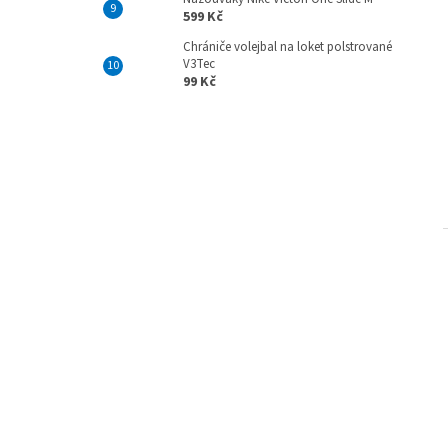
599 Kč
Chrániče volejbal na loket polstrované
V3Tec
99 Kč