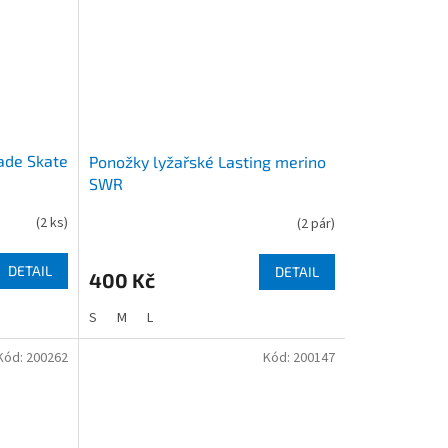
lade Skate
Ponožky lyžařské Lasting merino
SWR
(
2 ks
)
(
2 pár
)
DETAIL
DETAIL
400 Kč
S
M
L
Kód:
200262
Kód:
200147