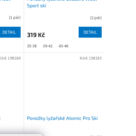
Sport ski
(
1 pár
)
(
2 pár
)
DETAIL
DETAIL
319 Kč
35-38
39-42
43-46
Kód:
198286
Kód:
198283
c
Ponožky lyžařské Atomic Pro Ski