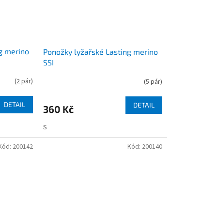
g merino
Ponožky lyžařské Lasting merino
SSI
(
2 pár
)
(
5 pár
)
DETAIL
DETAIL
360 Kč
S
Kód:
200142
Kód:
200140