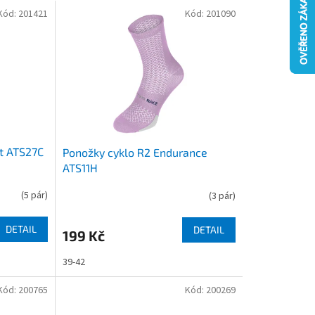
Kód:
201421
Kód:
201090
st ATS27C
Ponožky cyklo R2 Endurance
ATS11H
(
5 pár
)
(
3 pár
)
DETAIL
DETAIL
199 Kč
39-42
Kód:
200765
Kód:
200269