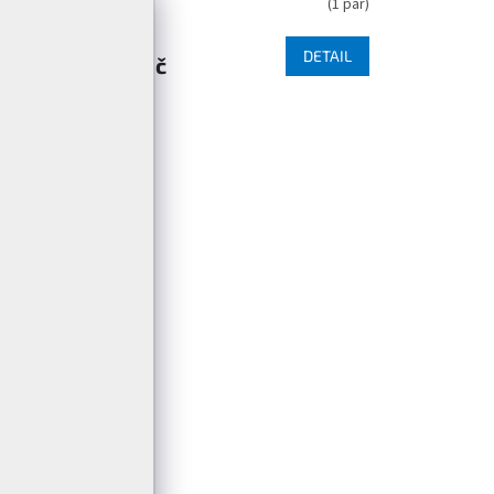
(
3 pár
)
(
1 pár
)
DETAIL
DETAIL
599 Kč
39-42
H