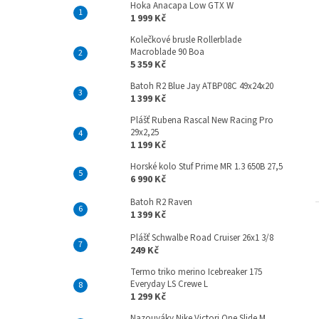
Hoka Anacapa Low GTX W
1 999 Kč
Kolečkové brusle Rollerblade
Macroblade 90 Boa
5 359 Kč
Batoh R2 Blue Jay ATBP08C 49x24x20
1 399 Kč
Plášť Rubena Rascal New Racing Pro
29x2,25
1 199 Kč
Horské kolo Stuf Prime MR 1.3 650B 27,5
6 990 Kč
Batoh R2 Raven
1 399 Kč
Plášť Schwalbe Road Cruiser 26x1 3/8
249 Kč
Termo triko merino Icebreaker 175
Everyday LS Crewe L
1 299 Kč
Nazouváky Nike Victori One Slide M