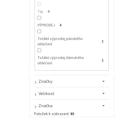
n
í
e
Tip
0
l
i
VÝPRODEJ
4
Totální výprodej pánského
2
oblečení
Totální výprodej dámského
2
oblečení
Značky
Velikost
Značka
Položek k zobrazení:
83