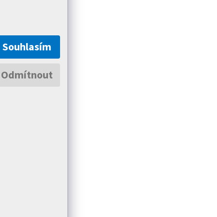
Souhlasím
Odmítnout