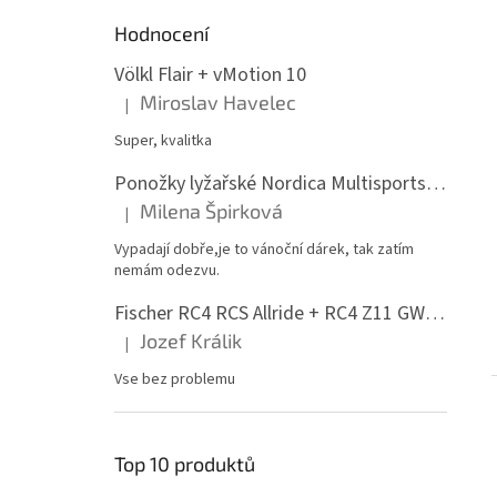
Hodnocení
Völkl Flair + vMotion 10
Miroslav Havelec
|
Hodnocení produktu je 5 z 5 hvězdiček.
Super, kvalitka
Ponožky lyžařské Nordica Multisports Winter dvojbalení
Milena Špirková
|
Hodnocení produktu je 5 z 5 hvězdiček.
Vypadají dobře,je to vánoční dárek, tak zatím
nemám odezvu.
Fischer RC4 RCS Allride + RC4 Z11 GW PR
Jozef Králik
|
Hodnocení produktu je 5 z 5 hvězdiček.
Vse bez problemu
Top 10 produktů