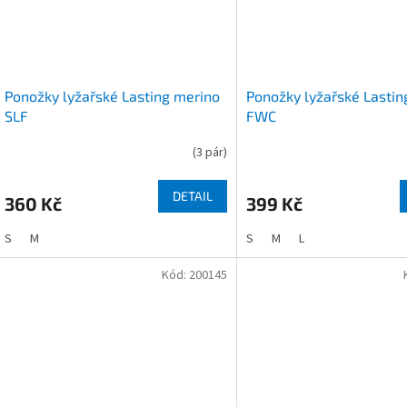
Ponožky lyžařské Lasting merino
Ponožky lyžařské Lastin
SLF
FWC
(
3 pár
)
DETAIL
360 Kč
399 Kč
S
M
S
M
L
Kód:
200145