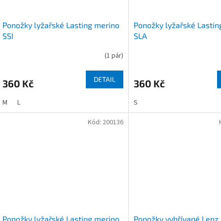
Ponožky lyžařské Lasting merino
Ponožky lyžařské Lastin
SSI
SLA
(
1 pár
)
DETAIL
360 Kč
360 Kč
M
L
S
Kód:
200136
Ponožky lyžařské Lasting merino
Ponožky vyhřívané Lenz