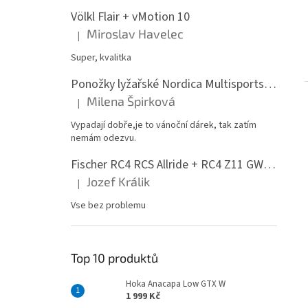
Völkl Flair + vMotion 10
Miroslav Havelec
|
Hodnocení produktu je 5 z 5 hvězdiček.
Super, kvalitka
Ponožky lyžařské Nordica Multisports Winter dvojbalení
Milena Špirková
|
Hodnocení produktu je 5 z 5 hvězdiček.
Vypadají dobře,je to vánoční dárek, tak zatím
nemám odezvu.
Fischer RC4 RCS Allride + RC4 Z11 GW PR
Jozef Králik
|
Hodnocení produktu je 5 z 5 hvězdiček.
Vse bez problemu
Top 10 produktů
Hoka Anacapa Low GTX W
1 999 Kč