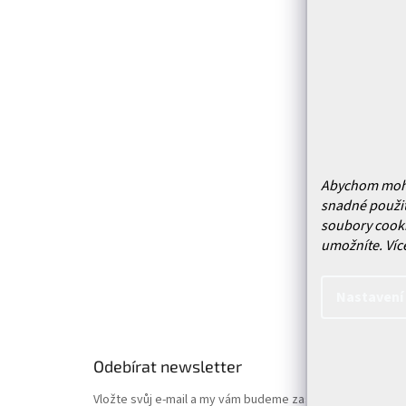
Z
á
p
Infor
a
t
Kontakt
í
Prodejn
Služby
Abychom mohli 
snadné použit
Doprava 
soubory cooki
Vrácení
umožníte.
Víc
Obchodn
Podmínk
Nastavení
Hodnoce
Odebírat newsletter
Vložte svůj e-mail a my vám budeme zasílat informace o