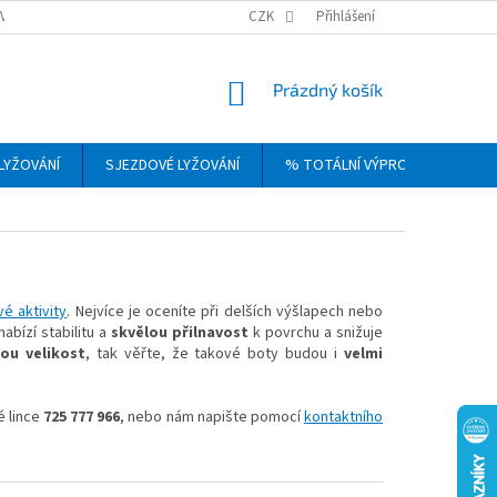
VRÁCENÍ, VÝMĚNA A REKLAMACE ZBOŽÍ
CZK
OBCHODNÍ PODMÍNKY
Přihlášení
PODM
NÁKUPNÍ
Prázdný košík
KOŠÍK
LYŽOVÁNÍ
SJEZDOVÉ LYŽOVÁNÍ
% TOTÁLNÍ VÝPRODEJ
DÁ
é aktivity
. Nejvíce je oceníte při delších výšlapech nebo
abízí stabilitu a
skvělou přilnavost
k povrchu a snižuje
ou velikost
, tak věřte, že takové boty budou i
velmi
é lince
725 777 966
, nebo nám napište pomocí
kontaktního