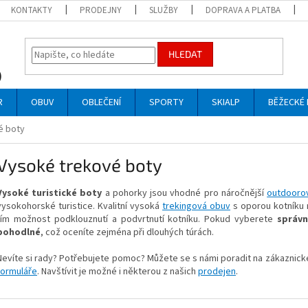
KONTAKTY
PRODEJNY
SLUŽBY
DOPRAVA A PLATBA
HLEDAT
R
OBUV
OBLEČENÍ
SPORTY
SKIALP
BĚŽECKÉ 
é boty
Vysoké trekové boty
Vysoké turistické boty
a pohorky jsou vhodné pro náročnější
outdoorov
vysokohorské turistice. Kvalitní vysoká
trekingová obuv
s oporou kotníku n
tím možnost podklouznutí a podvrtnutí kotníku. Pokud vyberete
správn
pohodlné
, což oceníte zejména při dlouhých túrách.
Nevíte si rady? Potřebujete pomoc? Můžete se s námi poradit na zákaznick
formuláře
. Navštívit je možné i některou z našich
prodejen
.