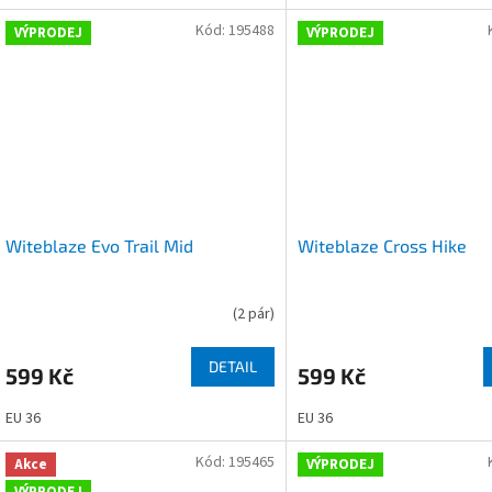
Kód:
195488
VÝPRODEJ
VÝPRODEJ
Witeblaze Evo Trail Mid
Witeblaze Cross Hike
(
2 pár
)
DETAIL
599 Kč
599 Kč
EU 36
EU 36
Kód:
195465
Akce
VÝPRODEJ
VÝPRODEJ