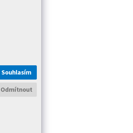
Souhlasím
Odmítnout