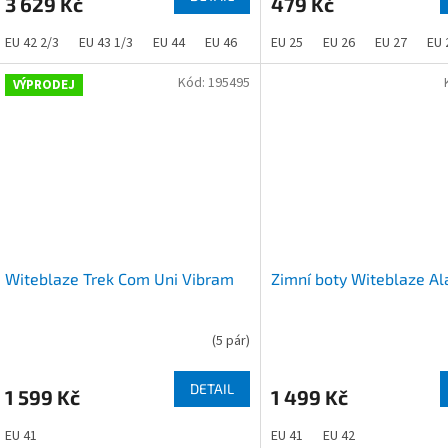
3 629 Kč
479 Kč
EU 42 2/3
EU 43 1/3
EU 44
EU 46
EU 25
EU 26
EU 27
EU 
Kód:
195495
VÝPRODEJ
Witeblaze Trek Com Uni Vibram
Zimní boty Witeblaze Al
(
5 pár
)
DETAIL
1 599 Kč
1 499 Kč
EU 41
EU 41
EU 42