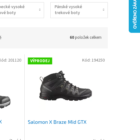
pecké vysoké
Pánské vysoké
ové boty
trekové boty
ě
60
položek celkem
Kód:
201120
Kód:
194250
VÝPRODEJ
X
Salomon X Braze Mid GTX