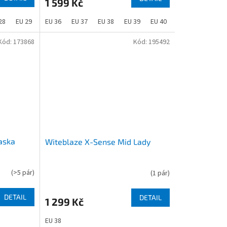
1 599 Kč
28
EU 29
EU 30
EU 36
EU 37
EU 38
EU 39
EU 40
EU 41
EU 43
Kód:
173868
Kód:
195492
aska
Witeblaze X-Sense Mid Lady
(
>5 pár
)
(
1 pár
)
DETAIL
DETAIL
1 299 Kč
EU 38