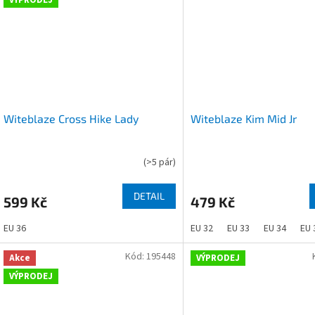
Witeblaze Cross Hike Lady
Witeblaze Kim Mid Jr
(
>5 pár
)
DETAIL
599 Kč
479 Kč
EU 36
EU 32
EU 33
EU 34
EU 
Kód:
195448
Akce
VÝPRODEJ
VÝPRODEJ