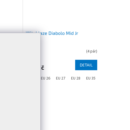
Witeblaze Diabolo Mid Jr
(
5 pár
)
(
4 pár
)
DETAIL
DETAIL
479 Kč
29
EU 30
EU 25
EU 26
EU 27
EU 28
EU 35
H