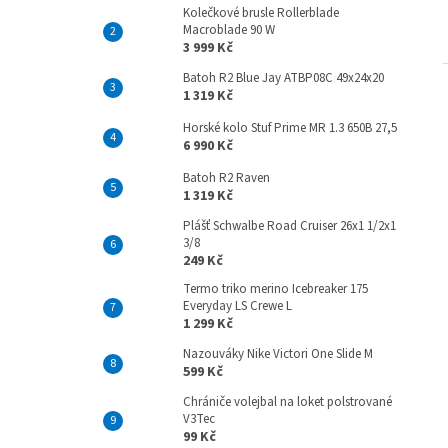
Kolečkové brusle Rollerblade
Macroblade 90 W
3 999 Kč
Batoh R2 Blue Jay ATBP08C 49x24x20
1 319 Kč
Horské kolo Stuf Prime MR 1.3 650B 27,5
6 990 Kč
Batoh R2 Raven
1 319 Kč
Plášť Schwalbe Road Cruiser 26x1 1/2x1
3/8
249 Kč
Termo triko merino Icebreaker 175
Everyday LS Crewe L
1 299 Kč
Nazouváky Nike Victori One Slide M
599 Kč
Chrániče volejbal na loket polstrované
V3Tec
99 Kč