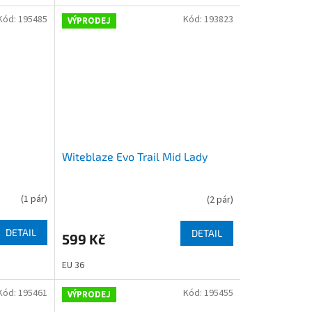
Kód:
195485
Kód:
193823
VÝPRODEJ
Witeblaze Evo Trail Mid Lady
(
1 pár
)
(
2 pár
)
DETAIL
DETAIL
599 Kč
EU 36
Kód:
195461
Kód:
195455
VÝPRODEJ