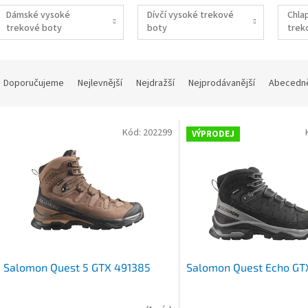
Dámské vysoké
Dívčí vysoké trekové
Chla
trekové boty
boty
trek
Ř
a
Doporučujeme
Nejlevnější
Nejdražší
Nejprodávanější
Abecedn
z
e
V
n
Kód:
202299
VÝPRODEJ
ý
p
p
r
s
o
p
d
r
u
o
k
d
t
u
ů
Salomon Quest 5 GTX 491385
Salomon Quest Echo GT
k
t
ů