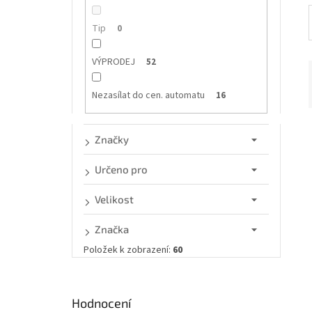
n
e
Tip
0
l
VÝPRODEJ
52
Nezasílat do cen. automatu
16
Značky
í
Určeno pro
i
Velikost
Značka
Položek k zobrazení:
60
Hodnocení