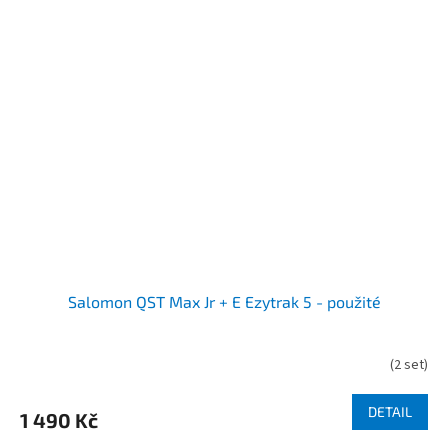
Salomon QST Max Jr + E Ezytrak 5 - použité
(
2 set
)
DETAIL
1 490 Kč