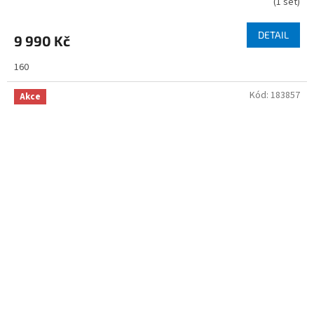
(
1 set
)
DETAIL
9 990 Kč
160
Kód:
183857
Akce