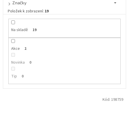
d
Značky
u
Položek k zobrazení:
19
k
t
ů
Na skladě
19
Akce
2
Novinka
0
Tip
0
V
Kód:
198759
ý
p
i
s
p