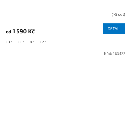
(
>5 set
)
DETAIL
1 590 Kč
od
137
117
87
127
Kód:
183422