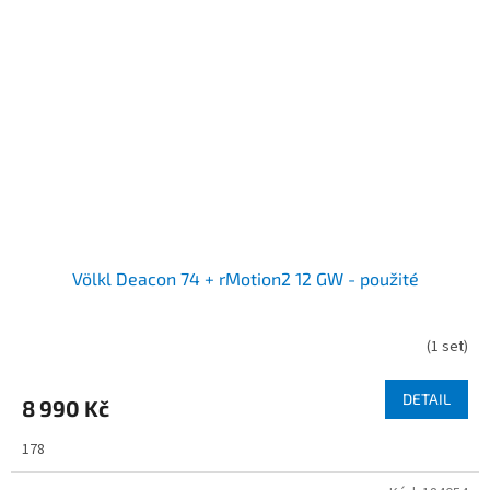
Völkl Deacon 74 + rMotion2 12 GW - použité
(
1 set
)
DETAIL
8 990 Kč
178