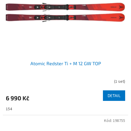
r
o
d
u
k
t
ů
Atomic Redster Ti + M 12 GW TOP
(
1 set
)
DETAIL
6 990 Kč
154
Kód:
198755