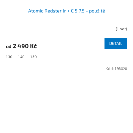
Atomic Redster Jr + C 5 7.5 - použité
(
1 set
)
DETAIL
2 490 Kč
od
130
140
150
Kód:
198028