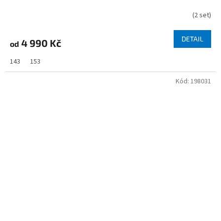
(
2 set
)
DETAIL
4 990 Kč
od
143
153
Kód:
198031