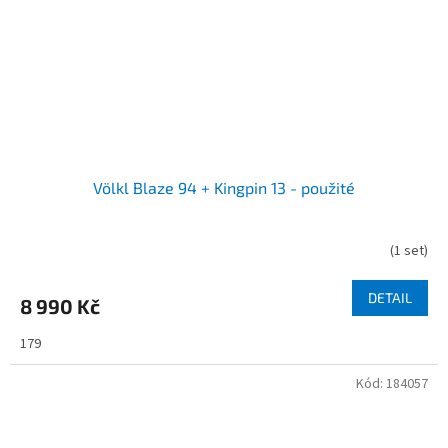
Völkl Blaze 94 + Kingpin 13 - použité
(
1 set
)
DETAIL
8 990 Kč
179
Kód:
184057