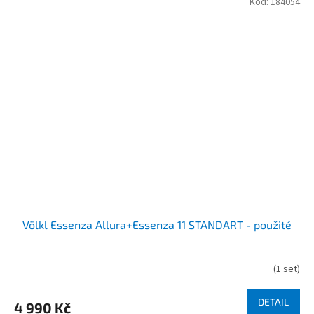
Kód:
184054
Völkl Essenza Allura+Essenza 11 STANDART - použité
(
1 set
)
DETAIL
4 990 Kč