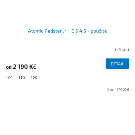
Atomic Redster Jr + C 5 4.5 - použité
(
>5 set
)
DETAIL
2 190 Kč
od
100
110
120
Kód:
198026