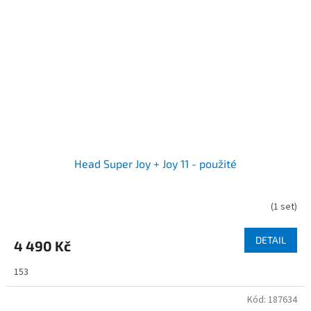
Head Super Joy + Joy 11 - použité
(
1 set
)
DETAIL
4 490 Kč
153
Kód:
187634