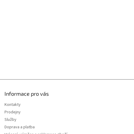
p
v
k
a
y
t
v
í
ý
p
i
s
u
Informace pro vás
Kontakty
Prodejny
Služby
Doprava a platba