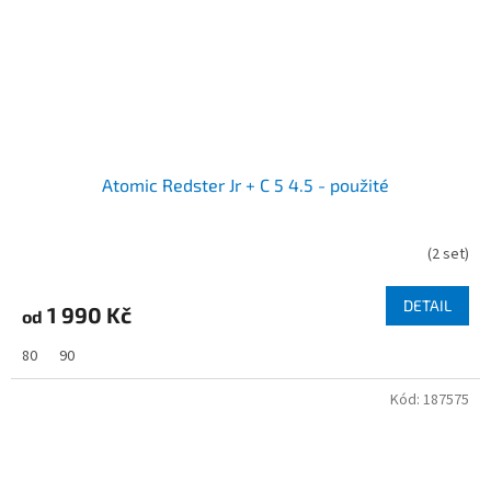
Atomic Redster Jr + C 5 4.5 - použité
(
2 set
)
DETAIL
1 990 Kč
od
80
90
Kód:
187575