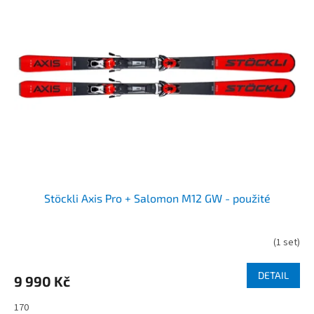
Stöckli Axis Pro + Salomon M12 GW - použité
(
1 set
)
DETAIL
9 990 Kč
170