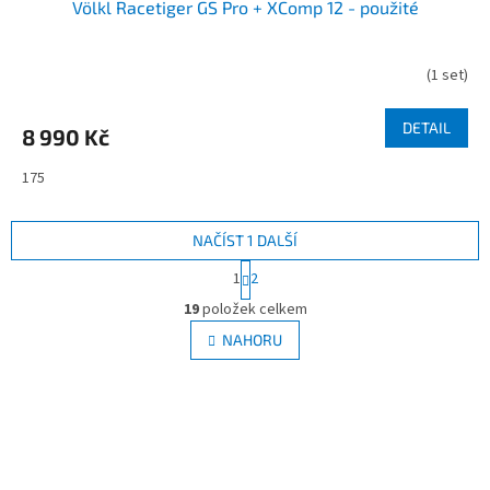
Völkl Racetiger GS Pro + XComp 12 - použité
(
1 set
)
DETAIL
8 990 Kč
175
NAČÍST 1 DALŠÍ
S
1
2
t
O
r
19
položek celkem
v
á
l
NAHORU
n
á
k
d
o
v
a
á
c
n
í
Z
í
p
á
r