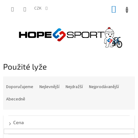
Přejít
NÁKUP
na
CZK
obsah
KOŠÍK
Použité lyže
Ř
a
Doporučujeme
Nejlevnější
Nejdražší
Nejprodávanější
z
e
Abecedně
n
í
p
Cena
r
o