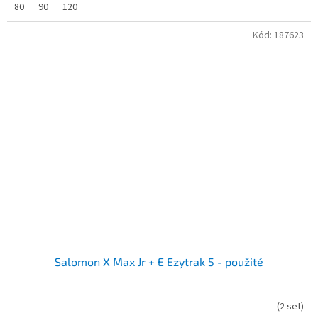
80
90
120
Kód:
187623
Salomon X Max Jr + E Ezytrak 5 - použité
(
2 set
)