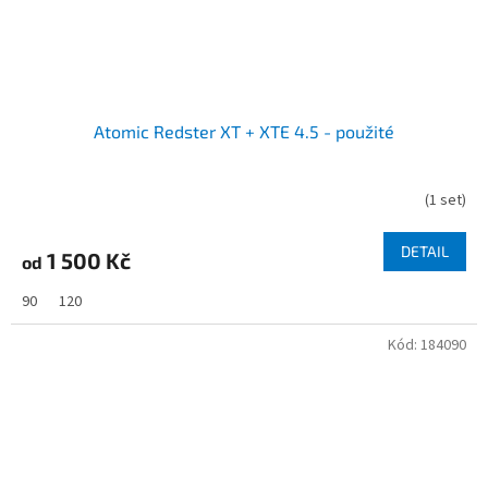
Atomic Redster XT + XTE 4.5 - použité
(
1 set
)
DETAIL
1 500 Kč
od
90
120
Kód:
184090