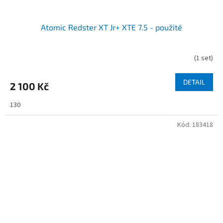
Atomic Redster XT Jr+ XTE 7.5 - použité
(
1 set
)
DETAIL
2 100 Kč
130
Kód:
183418