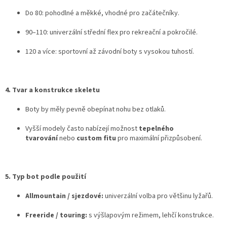
Do 80: pohodlné a měkké, vhodné pro začátečníky.
90–110: univerzální střední flex pro rekreační a pokročilé.
120 a více: sportovní až závodní boty s vysokou tuhostí.
4. Tvar a konstrukce skeletu
Boty by měly pevně obepínat nohu bez otlaků.
Vyšší modely často nabízejí možnost
tepelného
tvarování
nebo
custom fitu
pro maximální přizpůsobení.
5. Typ bot podle použití
Allmountain / sjezdové:
univerzální volba pro většinu lyžařů.
Freeride / touring:
s výšlapovým režimem, lehčí konstrukce.