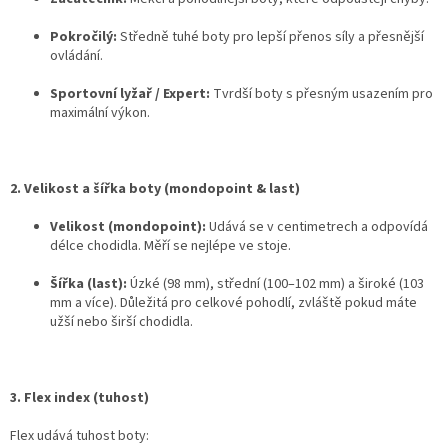
Pokročilý:
Středně tuhé boty pro lepší přenos síly a přesnější
ovládání.
Sportovní lyžař / Expert:
Tvrdší boty s přesným usazením pro
maximální výkon.
2. Velikost a šířka boty (mondopoint & last)
Velikost (mondopoint):
Udává se v centimetrech a odpovídá
délce chodidla. Měří se nejlépe ve stoje.
Šířka (last):
Úzké (98 mm), střední (100–102 mm) a široké (103
mm a více). Důležitá pro celkové pohodlí, zvláště pokud máte
užší nebo širší chodidla.
3. Flex index (tuhost)
Flex udává tuhost boty: