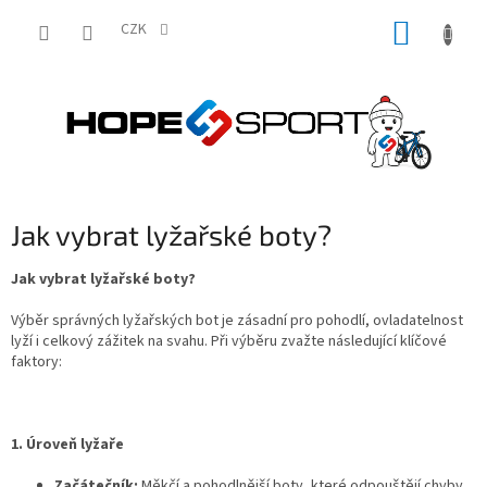
Přejít
NÁKUP
na
CZK
obsah
KOŠÍK
Jak vybrat lyžařské boty?
Jak vybrat lyžařské boty?
Výběr správných lyžařských bot je zásadní pro pohodlí, ovladatelnost
lyží i celkový zážitek na svahu. Při výběru zvažte následující klíčové
faktory:
1. Úroveň lyžaře
Začátečník:
Měkčí a pohodlnější boty, které odpouštějí chyby.