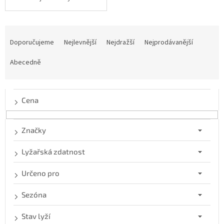
Ř
a
Doporučujeme
Nejlevnější
Nejdražší
Nejprodávanější
z
e
Abecedně
n
í
p
Cena
r
o
d
Značky
u
k
Lyžařská zdatnost
t
ů
Určeno pro
Sezóna
Stav lyží