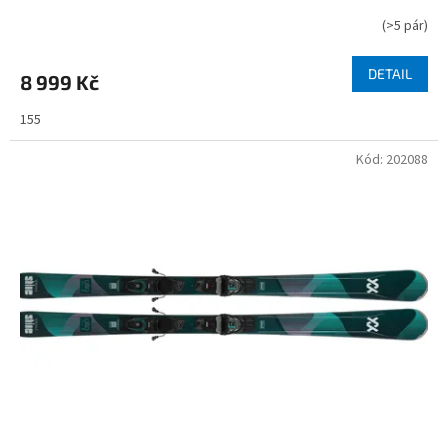
(
>5 pár
)
DETAIL
8 999 Kč
155
Kód:
202088