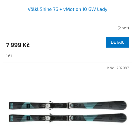
Völkl Shine 76 + vMotion 10 GW Lady
(
2 set
)
DETAIL
7 999 Kč
161
Kód:
202087