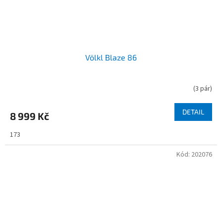
Völkl Blaze 86
(
3 pár
)
DETAIL
8 999 Kč
173
Kód:
202076