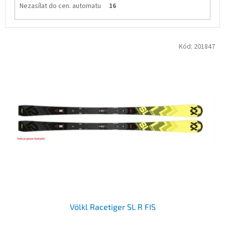
Nezasílat do cen. automatu
16
V
Kód:
201847
ý
p
i
s
p
r
o
d
u
k
t
ů
Völkl Racetiger SL R FIS