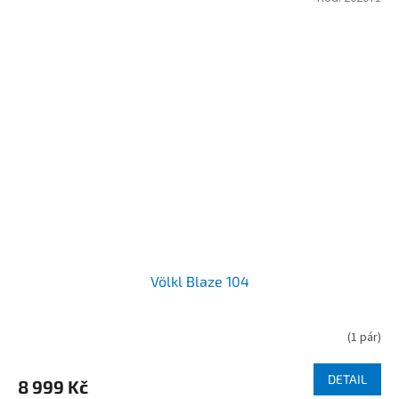
Völkl Blaze 104
(
1 pár
)
DETAIL
8 999 Kč