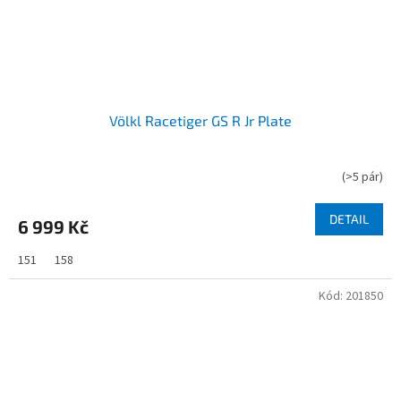
Völkl Racetiger GS R Jr Plate
(
>5 pár
)
DETAIL
6 999 Kč
151
158
Kód:
201850