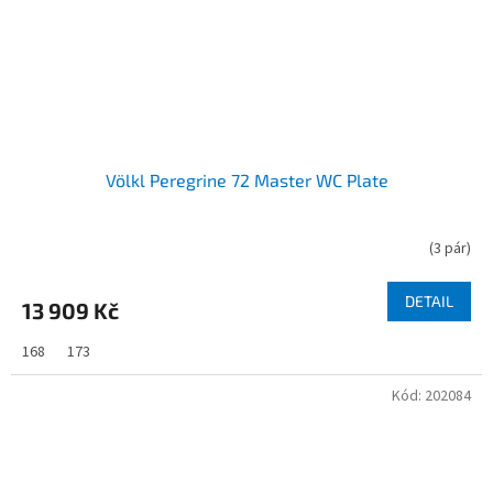
Völkl Peregrine 72 Master WC Plate
(
3 pár
)
DETAIL
13 909 Kč
168
173
Kód:
202084