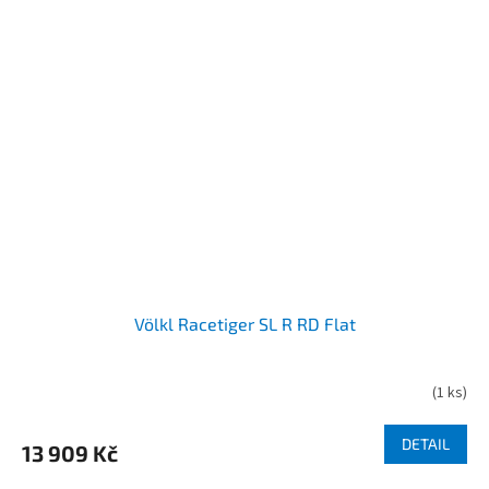
Völkl Racetiger SL R RD Flat
(
1 ks
)
DETAIL
13 909 Kč