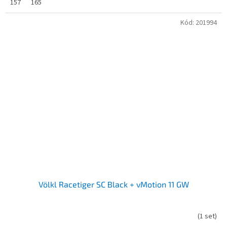
157
165
Kód:
201994
Völkl Racetiger SC Black + vMotion 11 GW
(
1 set
)