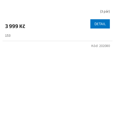
(
3 pár
)
DETAIL
3 999 Kč
153
Kód:
202080