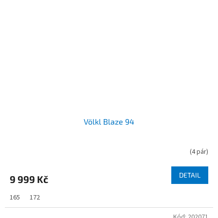
Völkl Blaze 94
(
4 pár
)
DETAIL
9 999 Kč
165
172
Kód:
202071