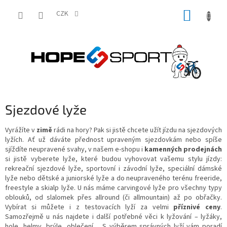
Přejít
NÁKUP
na
CZK
obsah
KOŠÍK
Sjezdové lyže
Vyrážíte v
zimě
rádi na hory? Pak si jistě chcete užít jízdu na sjezdových
lyžích. Ať už dáváte přednost upraveným sjezdovkám nebo spíše
sjíždíte neupravené svahy, v našem e-shopu i
kamenných prodejnách
si jistě vyberete lyže, které budou vyhovovat vašemu stylu jízdy:
rekreační sjezdové lyže, sportovní i závodní lyže, speciální dámské
lyže nebo dětské a juniorské lyže a do neupraveného terénu freeride,
freestyle a skialp lyže. U nás máme carvingové lyže pro všechny typy
oblouků, od slalomek přes allround (či allmountain) až po obřačky.
Vybírat si můžete i z testovacích lyží za velmi
příznivé ceny
.
Samozřejmě u nás najdete i další potřebné věci k lyžování – lyžáky,
hole, helmy, brýle, oblečení… S výběrem správných lyží vám poradí