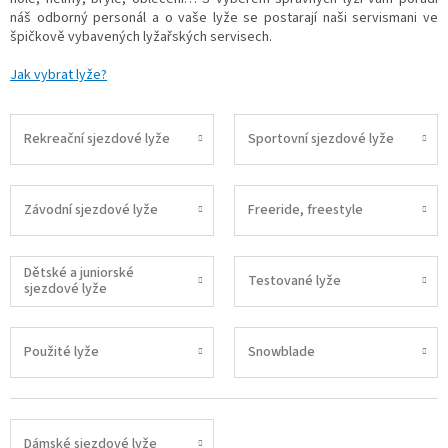
náš odborný personál a o vaše lyže se postarají naši servismani ve
špičkově vybavených lyžařských servisech.
Jak vybrat lyže?
Rekreační sjezdové lyže
Sportovní sjezdové lyže
Závodní sjezdové lyže
Freeride, freestyle
Dětské a juniorské
Testované lyže
sjezdové lyže
Použité lyže
Snowblade
Dámské sjezdové lyže