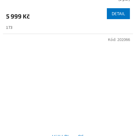
DETAIL
5 999 Kč
173
Kód:
202066