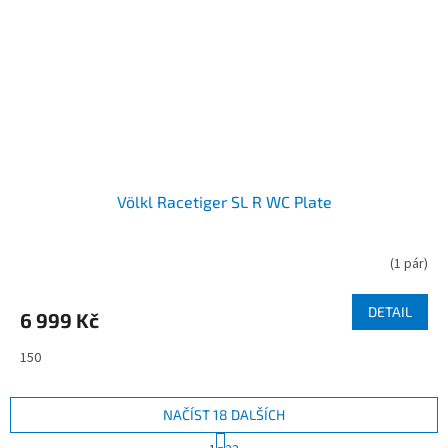
Völkl Racetiger SL R WC Plate
(
1 pár
)
DETAIL
6 999 Kč
150
NAČÍST 18 DALŠÍCH
S