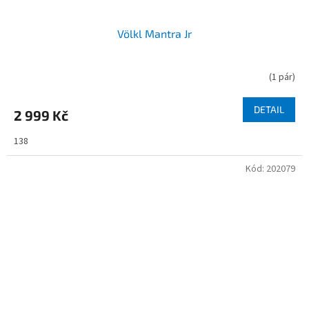
Völkl Mantra Jr
(
1 pár
)
DETAIL
2 999 Kč
138
Kód:
202079