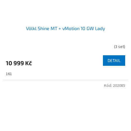
Völkl Shine MT + vMotion 10 GW Lady
(
3 set
)
DETAIL
10 999 Kč
161
Kód:
202085