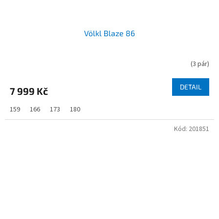
Völkl Blaze 86
(
3 pár
)
DETAIL
7 999 Kč
159
166
173
180
Kód:
201851