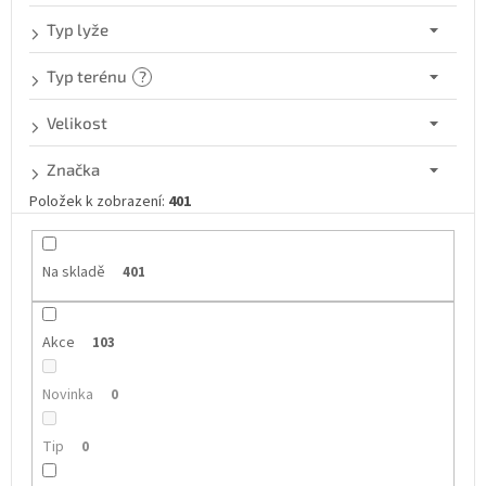
Typ lyže
Typ terénu
?
Velikost
Značka
Položek k zobrazení:
401
Na skladě
401
Akce
103
Novinka
0
Tip
0