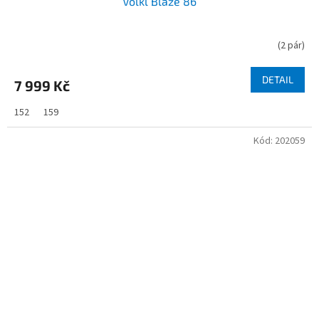
Völkl Blaze 86
(
2 pár
)
DETAIL
7 999 Kč
152
159
Kód:
202059