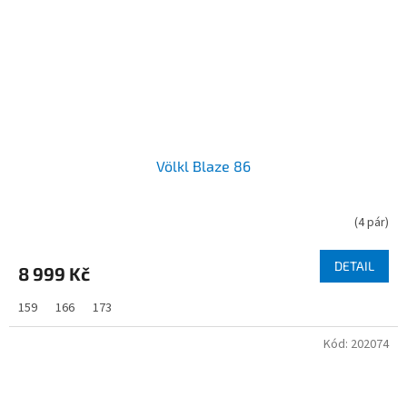
Völkl Blaze 86
(
4 pár
)
DETAIL
8 999 Kč
159
166
173
Kód:
202074