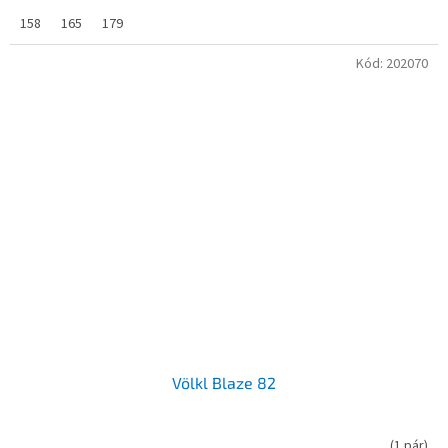
158
165
179
Kód:
202070
Völkl Blaze 82
(
1 pár
)