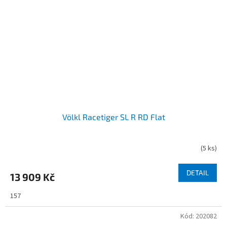
Völkl Racetiger SL R RD Flat
(
5 ks
)
DETAIL
13 909 Kč
157
Kód:
202082