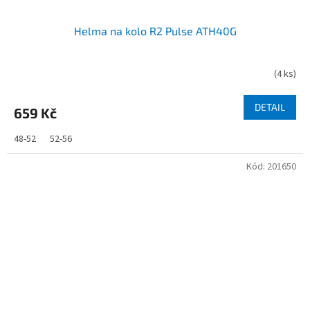
Helma na kolo R2 Pulse ATH40G
(
4 ks
)
DETAIL
659 Kč
48-52
52-56
Kód:
201650