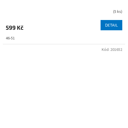
(
5 ks
)
DETAIL
599 Kč
46-51
Kód:
201652