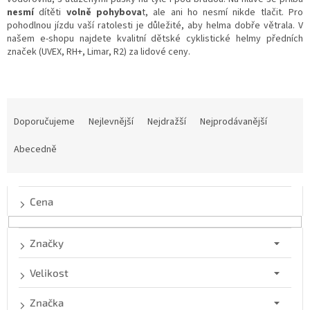
nesmí
dítěti
volně pohybova
t, ale ani ho nesmí nikde tlačit. Pro
pohodlnou jízdu vaší ratolesti je důležité, aby helma dobře větrala. V
našem e-shopu najdete kvalitní dětské cyklistické helmy předních
značek (UVEX, RH+, Limar, R2) za lidové ceny.
Ř
a
Doporučujeme
Nejlevnější
Nejdražší
Nejprodávanější
z
e
Abecedně
n
í
p
Cena
r
o
d
Značky
u
k
Velikost
t
ů
Značka