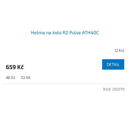
Helma na kolo R2 Pulse ATH40C
(
2 ks
)
DETAIL
659 Kč
48-52
52-56
Kód:
201079