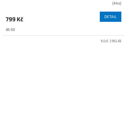
(
4 ks
)
DETAIL
799 Kč
45-50
Kód:
196148