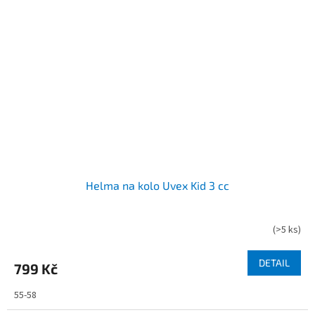
Helma na kolo Uvex Kid 3 cc
(
>5 ks
)
DETAIL
799 Kč
55-58