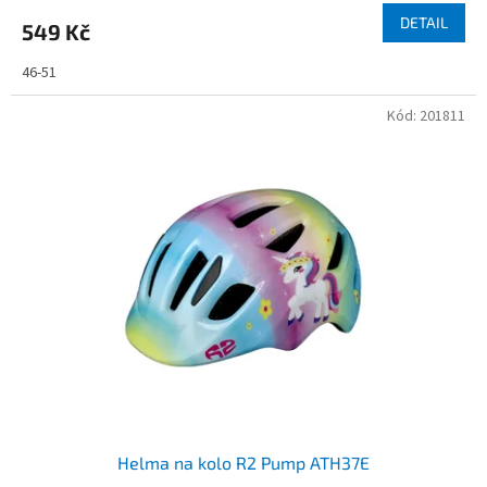
DETAIL
549 Kč
46-51
Kód:
201811
Helma na kolo R2 Pump ATH37E