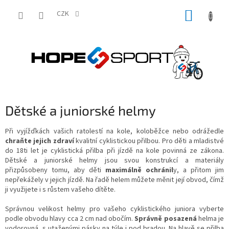
Přejít
NÁKUP
na
CZK
obsah
KOŠÍK
Dětské a juniorské helmy
Při vyjížďkách vašich ratolestí na kole, koloběžce nebo odrážedle
chraňte jejich zdraví
kvalitní cyklistickou přilbou. Pro děti a mladistvé
do 18ti let je cyklistická přilba při jízdě na kole povinná ze zákona.
Dětské a juniorské helmy jsou svou konstrukcí a materiály
přizpůsobeny tomu, aby děti
maximálně ochránil
y, a přitom jim
nepřekážely v jejich jízdě. Na řadě helem můžete měnit její obvod, čímž
ji využijete i s růstem vašeho dítěte.
Správnou velikost helmy pro vašeho cyklistického juniora vyberte
podle obvodu hlavy cca 2 cm nad obočím.
Správně posazená
helma je
vodorovná, s utaženými pásky na týle i pod bradou. Na hlavě se přilba