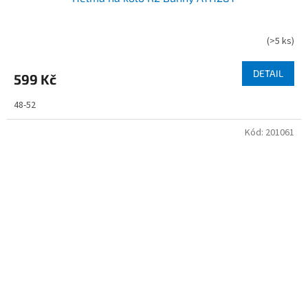
(
>5 ks
)
DETAIL
599 Kč
48-52
Kód:
201061