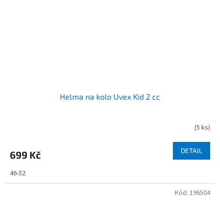
Helma na kolo Uvex Kid 2 cc
(
5 ks
)
DETAIL
699 Kč
46-52
Kód:
196504