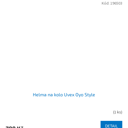
Kód:
196503
Helma na kolo Uvex Oyo Style
(
1 ks
)
DETAIL