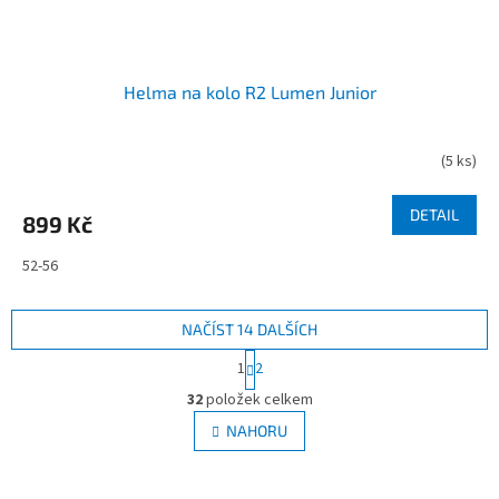
Helma na kolo R2 Lumen Junior
(
5 ks
)
DETAIL
899 Kč
52-56
NAČÍST 14 DALŠÍCH
S
1
2
t
O
r
32
položek celkem
v
á
l
NAHORU
n
á
k
d
o
v
a