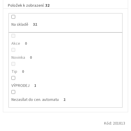
Položek k zobrazení:
32
Na skladě
32
Akce
0
Novinka
0
Tip
0
VÝPRODEJ
1
Nezasílat do cen. automatu
2
V
Kód:
201813
ý