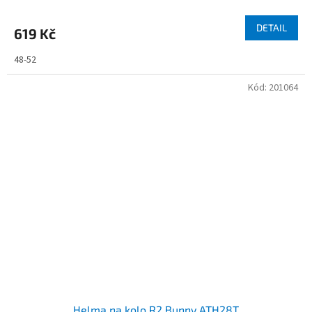
DETAIL
619 Kč
48-52
Kód:
201064
Helma na kolo R2 Bunny ATH28T