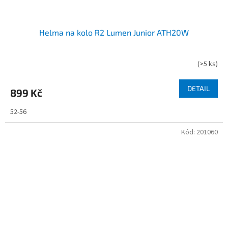
Helma na kolo R2 Lumen Junior ATH20W
(
>5 ks
)
DETAIL
899 Kč
52-56
Kód:
201060