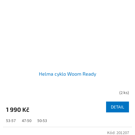
Helma cyklo Woom Ready
(
2 ks
)
DETAIL
1 990 Kč
53-57
47-50
50-53
Kód:
201207