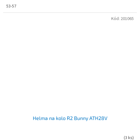
53-57
Kód:
201065
Helma na kolo R2 Bunny ATH28V
(
3 ks
)