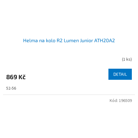
Helma na kolo R2 Lumen Junior ATH20A2
(
1 ks
)
DETAIL
869 Kč
52-56
Kód:
196509