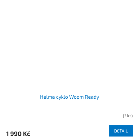
Helma cyklo Woom Ready
(
2 ks
)
DETAIL
1 990 Kč