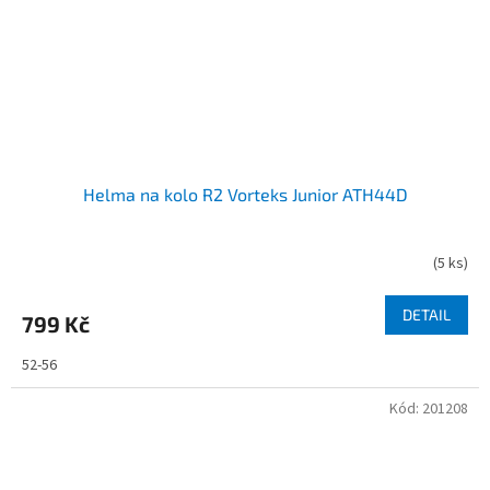
Helma na kolo R2 Vorteks Junior ATH44D
(
5 ks
)
DETAIL
799 Kč
52-56
Kód:
201208