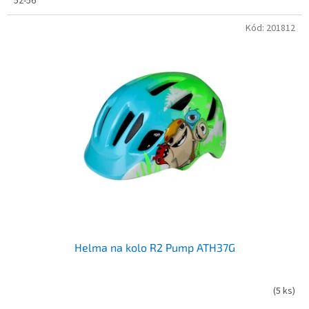
52-56
Kód:
201812
Helma na kolo R2 Pump ATH37G
(
5 ks
)