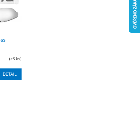
oss
(
>5 ks
)
DETAIL