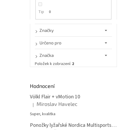
n
e
Tip
0
l
Značky
Určeno pro
Značka
Položek k zobrazení:
2
Hodnocení
Völkl Flair + vMotion 10
Miroslav Havelec
|
Hodnocení produktu je 5 z 5 hvězdiček.
Super, kvalitka
Ponožky lyžařské Nordica Multisports Winter dvojbalení