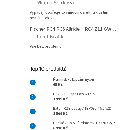
Milena Špirková
|
Hodnocení produktu je 5 z 5 hvězdiček.
Vypadají dobře,je to vánoční dárek, tak zatím
nemám odezvu.
Fischer RC4 RCS Allride + RC4 Z11 GW PR
Jozef Králik
|
Hodnocení produktu je 5 z 5 hvězdiček.
Vse bez problemu
Top 10 produktů
Řemínek ke klipsám nylon
65 Kč
Hoka Anacapa Low GTX W
1 999 Kč
Batoh R2 Blue Jay ATBP08C 49x24x20
1 509 Kč
Horské kolo Stuf Prime MR 1.3 650B 27,5
6 990 Kč