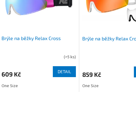
s
o
p
d
r
u
o
k
d
t
u
ů
Brýle na běžky Relax Cross
Brýle na běžky Relax Cr
k
t
ů
(
>5 ks
)
DETAIL
609 Kč
859 Kč
One Size
One Size
O
v
l
á
d
a
c