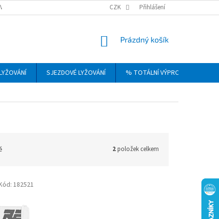
VRÁCENÍ, VÝMĚNA A REKLAMACE ZBOŽÍ
CZK
OBCHODNÍ PODMÍNKY
Přihlášení
PODM
NÁKUPNÍ
Prázdný košík
KOŠÍK
LYŽOVÁNÍ
SJEZDOVÉ LYŽOVÁNÍ
% TOTÁLNÍ VÝPRODEJ
DÁ
ě
2
položek celkem
Kód:
182521