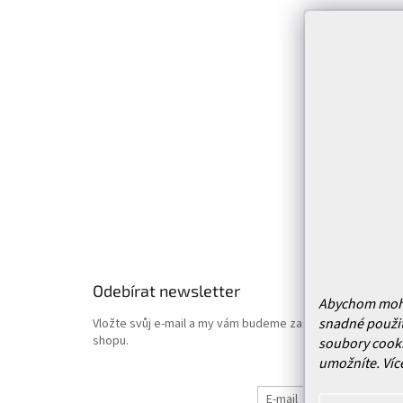
p
Infor
a
t
Kontakt
í
Prodejn
Služby
Doprava 
Vrácení
Obchodn
Podmínk
Hodnoce
Odebírat newsletter
Abychom mohli 
snadné použit
Vložte svůj e-mail a my vám budeme zasílat informace o
shopu.
soubory cooki
umožníte.
Víc
E-mail