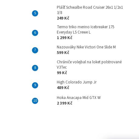
Plášť Schwalbe Road Cruiser 26x1 1/2x1
3/8
249 Kč
Termo triko merino Icebreaker 175
Everyday LS Crewe L
1 299 Kč
Nazouváky Nike Victori One Slide M
599 Kč
Chrániče volejbal na loket polstrované
V3Tec
99 Kč
High Colorado Jump Jr
489 Kč
Hoka Anacapa Mid GTX W
2 399 Kč
Z
á