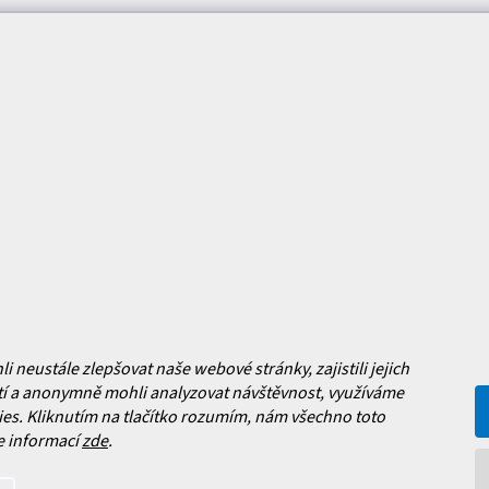
mace pro vás
Magazín
y
Jak vybrat lyžařské boty?
y
Jak vybrat lyže?
a platba
Často kladené dotazy
, výměna a reklamace zboží
í podmínky
y ochrany osobních údajů
ní obchodu
Facebook
neustále zlepšovat naše webové stránky, zajistili jejich
í a anonymně mohli analyzovat návštěvnost, využíváme
 nových produktech na našem e-
es. Kliknutím na tlačítko rozumím, nám všechno toto
e informací
zde
.