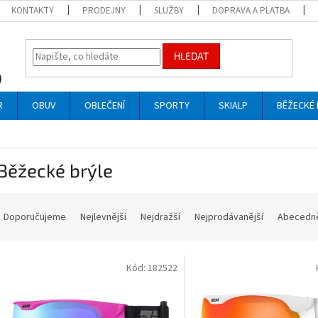
KONTAKTY
PRODEJNY
SLUŽBY
DOPRAVA A PLATBA
HLEDAT
R
OBUV
OBLEČENÍ
SPORTY
SKIALP
BĚŽECKÉ 
Běžecké brýle
Ř
a
Doporučujeme
Nejlevnější
Nejdražší
Nejprodávanější
Abecedn
z
e
V
n
Kód:
182522
ý
p
p
r