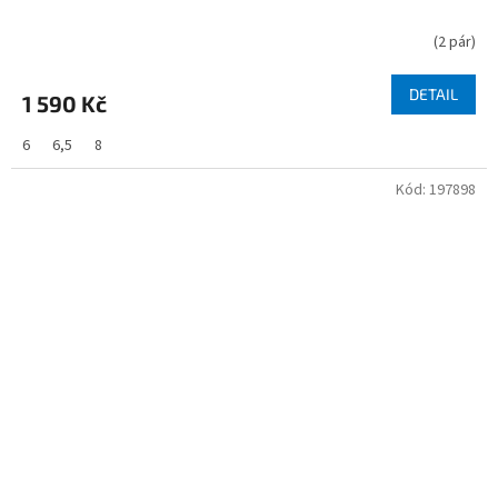
(
2 pár
)
DETAIL
1 590 Kč
6
6,5
8
Kód:
197898