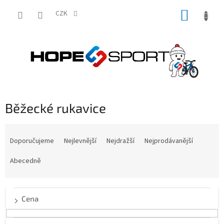
Přejít
NÁKUP
na
CZK
obsah
KOŠÍK
Běžecké rukavice
Ř
a
Doporučujeme
Nejlevnější
Nejdražší
Nejprodávanější
z
e
Abecedně
n
í
p
Cena
r
o