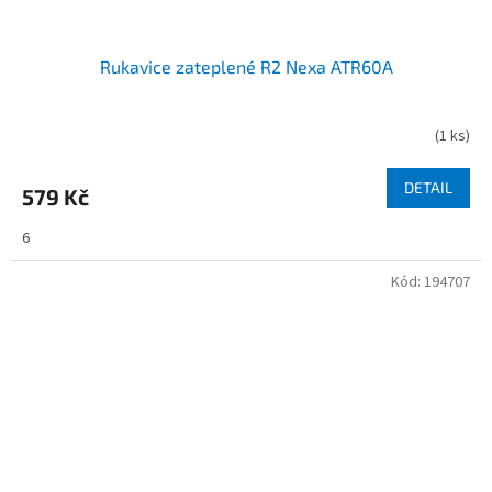
Rukavice zateplené R2 Nexa ATR60A
(
1 ks
)
DETAIL
579 Kč
6
Kód:
194707