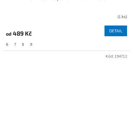
(
1 ks
)
DETAIL
489 Kč
od
6
7
8
9
Kód:
194712