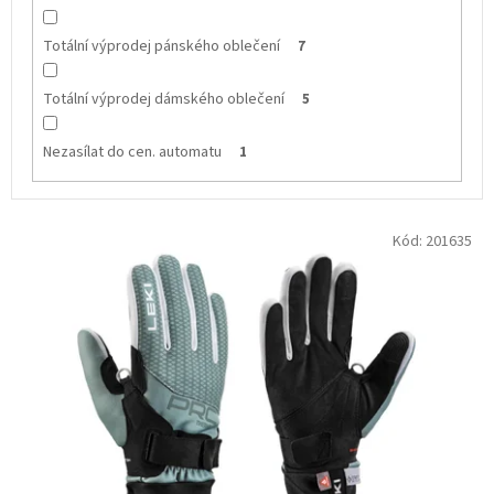
Totální výprodej pánského oblečení
7
Totální výprodej dámského oblečení
5
Nezasílat do cen. automatu
1
V
Kód:
201635
ý
p
i
s
p
r
o
d
u
k