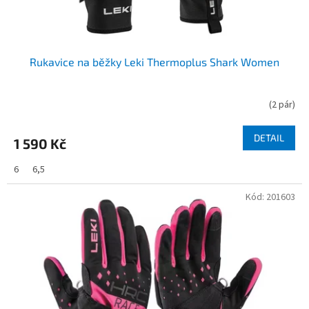
t
ů
Rukavice na běžky Leki Thermoplus Shark Women
(
2 pár
)
DETAIL
1 590 Kč
6
6,5
Kód:
201603