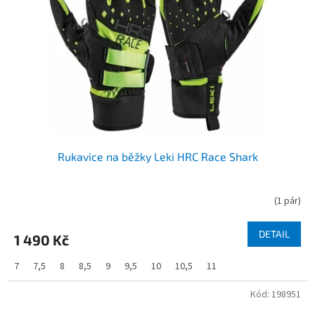
Rukavice na běžky Leki HRC Race Shark
(
1 pár
)
DETAIL
1 490 Kč
7
7,5
8
8,5
9
9,5
10
10,5
11
Kód:
198951