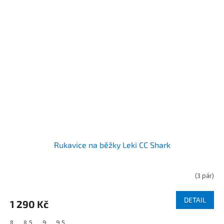
Rukavice na běžky Leki CC Shark
(
3 pár
)
DETAIL
1 290 Kč
8
8,5
9
9,5