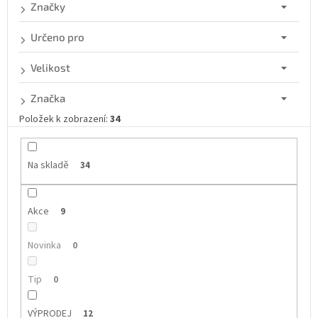
d
Značky
u
k
Určeno pro
t
ů
Velikost
Značka
Položek k zobrazení:
34
Na skladě
34
Akce
9
Novinka
0
Tip
0
VÝPRODEJ
12