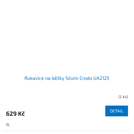
Rukavice na běžky Silvini Crodo UA2125
(
1 ks
)
DETAIL
629 Kč
XL