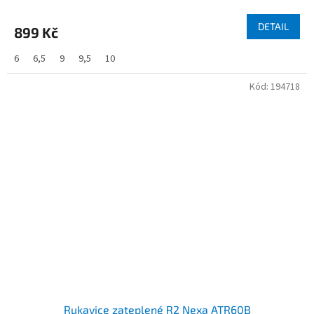
DETAIL
899 Kč
6
6,5
9
9,5
10
Kód:
194718
Rukavice zateplené R2 Nexa ATR60B