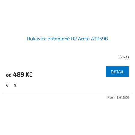
Rukavice zateplené R2 Arcto ATR59B
(
2 ks
)
DETAIL
489 Kč
od
6
8
Kód:
194689