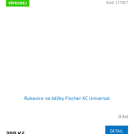
Kód:
177917
VÝPRODEJ
Rukavice na běžky Fischer XC Universal
(
1 ks
)
DETAIL
399 Kč