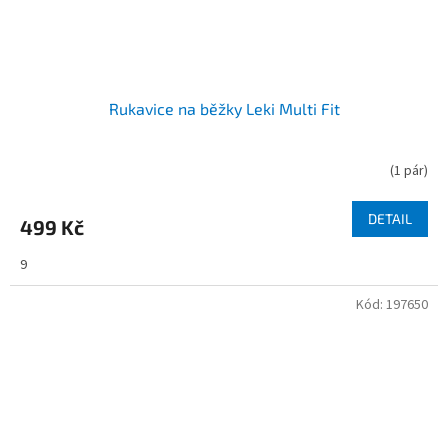
Rukavice na běžky Leki Multi Fit
(
1 pár
)
DETAIL
499 Kč
9
Kód:
197650