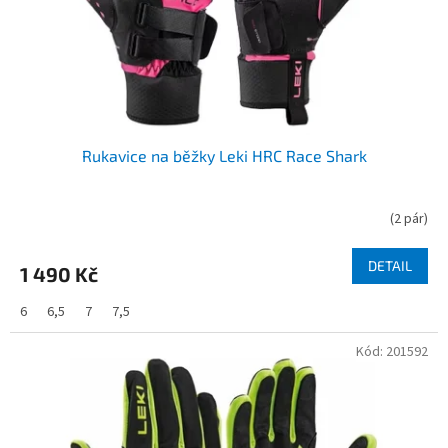
Rukavice na běžky Leki HRC Race Shark
(
2 pár
)
DETAIL
1 490 Kč
6
6,5
7
7,5
Kód:
201592