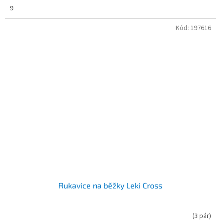
9
Kód:
197616
Rukavice na běžky Leki Cross
(
3 pár
)