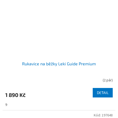
Rukavice na běžky Leki Guide Premium
(
2 pár
)
DETAIL
1 890 Kč
9
Kód:
197648