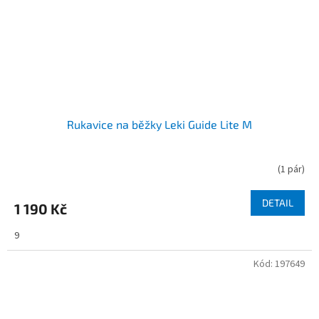
Rukavice na běžky Leki Guide Lite M
(
1 pár
)
DETAIL
1 190 Kč
9
Kód:
197649