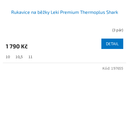
Rukavice na běžky Leki Premium Thermoplus Shark
(
3 pár
)
DETAIL
1 790 Kč
10
10,5
11
Kód:
197655