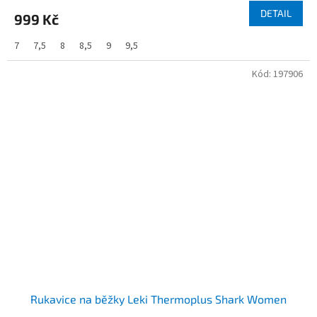
DETAIL
999 Kč
7
7,5
8
8,5
9
9,5
Kód:
197906
Rukavice na běžky Leki Thermoplus Shark Women