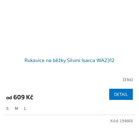
Rukavice na běžky Silvini Isarca WA2312
(
3 ks
)
DETAIL
609 Kč
od
S
M
L
Kód:
194688