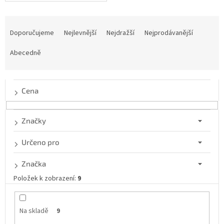
Ř
a
Doporučujeme
Nejlevnější
Nejdražší
Nejprodávanější
z
e
Abecedně
n
í
p
Cena
r
o
d
Značky
u
k
Určeno pro
t
ů
Značka
Položek k zobrazení:
9
Na skladě
9