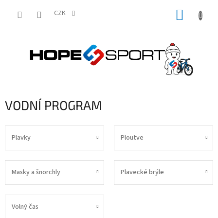
Přejít
NÁKUP
na
CZK
obsah
KOŠÍK
VODNÍ PROGRAM
Plavky
Ploutve
Masky a šnorchly
Plavecké brýle
Volný čas