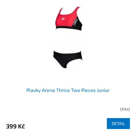
Plavky Arena Thrice Two Pieces Junior
(
4 ks
)
DETAIL
399 Kč