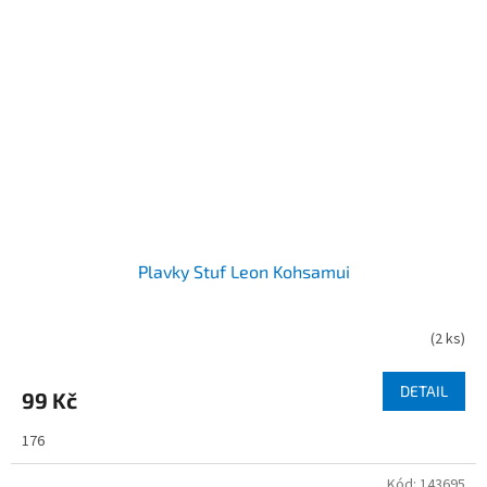
Plavky Stuf Leon Kohsamui
(
2 ks
)
DETAIL
99 Kč
176
Kód:
143695