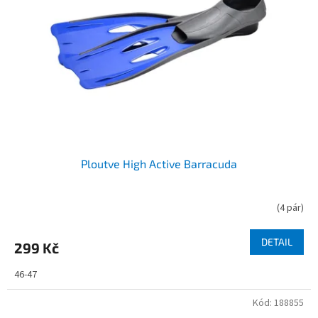
p
r
o
d
u
k
t
ů
Ploutve High Active Barracuda
(
4 pár
)
DETAIL
299 Kč
46-47
Kód:
188855