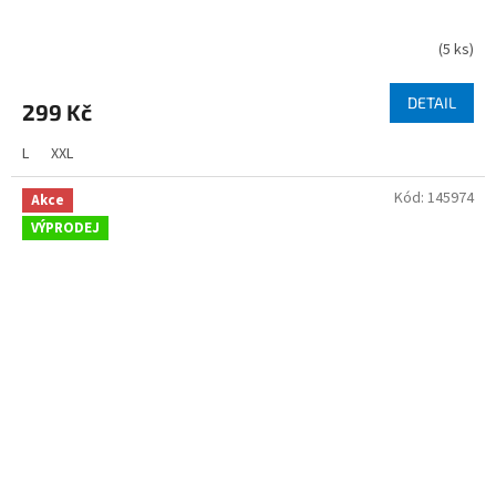
(
5 ks
)
DETAIL
299 Kč
L
XXL
Kód:
145974
Akce
VÝPRODEJ