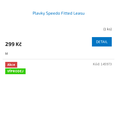
Plavky Speedo Fitted Leasu
(
1 ks
)
DETAIL
299 Kč
M
Kód:
145973
Akce
VÝPRODEJ