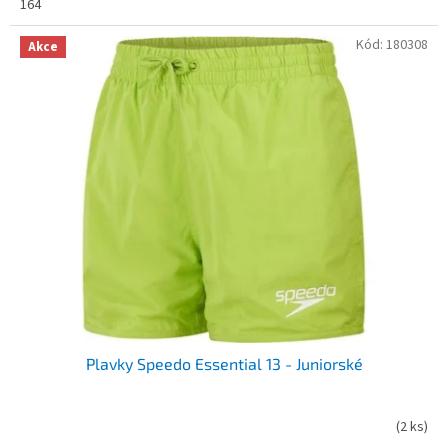
164
Kód:
180308
Akce
Plavky Speedo Essential 13 - Juniorské
(
2 ks
)