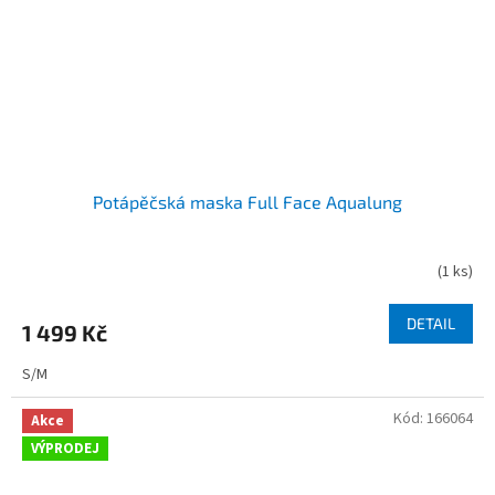
Potápěčská maska Full Face Aqualung
(
1 ks
)
DETAIL
1 499 Kč
S/M
Kód:
166064
Akce
VÝPRODEJ