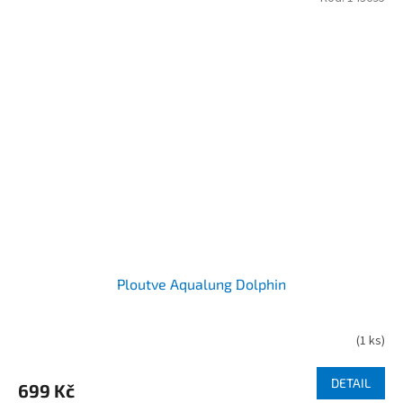
Ploutve Aqualung Dolphin
(
1 ks
)
DETAIL
699 Kč