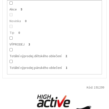
Akce
5
Novinka
0
Tip
0
VÝPRODEJ
3
Totální výprodej dětského oblečení
2
Totální výprodej pánského oblečení
1
V
Kód:
191299
ý
p
i
s