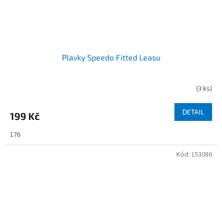
Plavky Speedo Fitted Leasu
(
3 ks
)
DETAIL
199 Kč
176
Kód:
153086