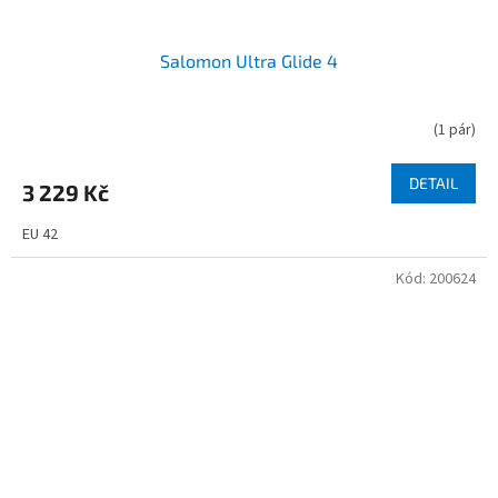
Salomon Ultra Glide 4
(
1 pár
)
DETAIL
3 229 Kč
EU 42
Kód:
200624