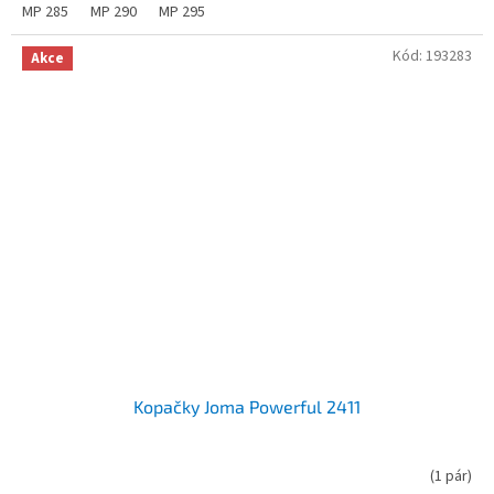
MP 285
MP 290
MP 295
Kód:
193283
Akce
Kopačky Joma Powerful 2411
(
1 pár
)