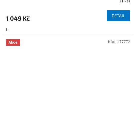
(
1 ks
)
DETAIL
1 049 Kč
L
Kód:
177772
Akce