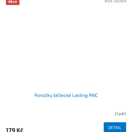
Kód:
201916
Akce
Ponožky běžecké Lasting RNC
(
2 pár
)
DETAIL
179 Kč