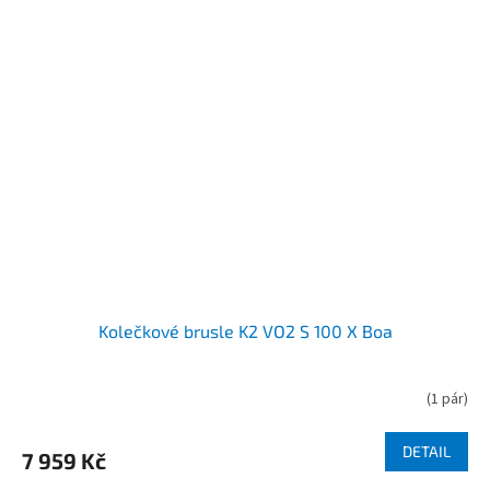
Kolečkové brusle K2 VO2 S 100 X Boa
(
1 pár
)
DETAIL
7 959 Kč