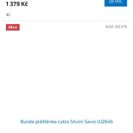
DETAIL
1 379 Kč
42
Kód:
201378
Akce
Bunda pláštěnka cyklo Silvini Savio UJ2646