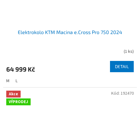
Elektrokolo KTM Macina e.Cross Pro 750 2024
(
1 ks
)
DETAIL
64 999 Kč
M
L
Kód:
192470
Akce
VÝPRODEJ