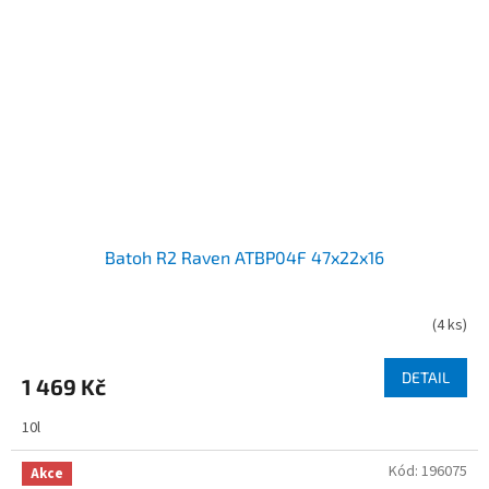
Batoh R2 Raven ATBP04F 47x22x16
(
4 ks
)
DETAIL
1 469 Kč
10l
Kód:
196075
Akce