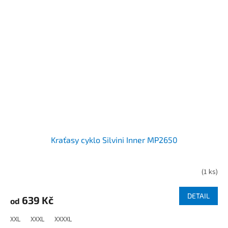
Kraťasy cyklo Silvini Inner MP2650
(
1 ks
)
DETAIL
639 Kč
od
XXL
XXXL
XXXXL