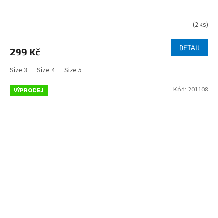
(
2 ks
)
DETAIL
299 Kč
Size 3
Size 4
Size 5
Kód:
201108
VÝPRODEJ