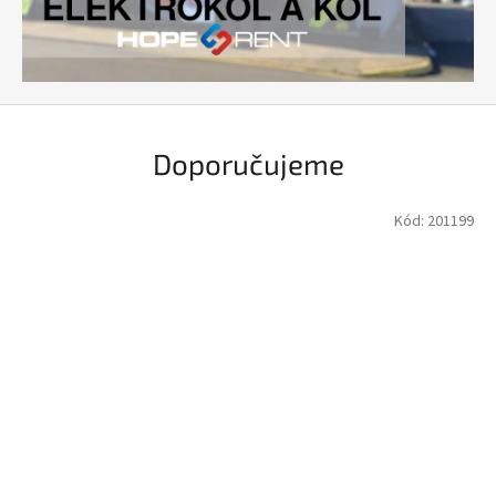
a
d
i
c
í
Doporučujeme
Kód:
201199