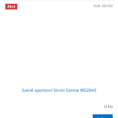
Kód:
201393
Akce
Sukně sportovní Silvini Gonnia WS2640
(
1 ks
)