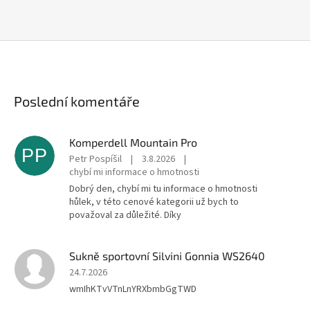
Poslední komentáře
Komperdell Mountain Pro
PP
Petr Pospíšil
|
3.8.2026
|
chybí mi informace o hmotnosti
Dobrý den, chybí mi tu informace o hmotnosti
hůlek, v této cenové kategorii už bych to
považoval za důležité. Díky
Sukně sportovní Silvini Gonnia WS2640
24.7.2026
wmIhKTvVTnLnYRXbmbGgTWD