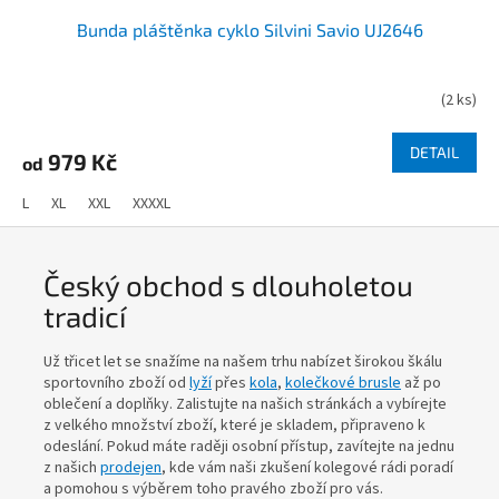
Bunda pláštěnka cyklo Silvini Savio UJ2646
(
2 ks
)
DETAIL
979 Kč
od
L
XL
XXL
XXXXL
Český obchod s dlouholetou
tradicí
Už třicet let se snažíme na našem trhu nabízet širokou škálu
sportovního zboží od
lyží
přes
kola
,
kolečkové brusle
až po
oblečení a doplňky. Zalistujte na našich stránkách a vybírejte
z velkého množství zboží, které je skladem, připraveno k
odeslání. Pokud máte raději osobní přístup, zavítejte na jednu
z našich
prodejen
, kde vám naši zkušení kolegové rádi poradí
a pomohou s výběrem toho pravého zboží pro vás.