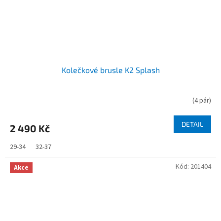
Kolečkové brusle K2 Splash
(
4 pár
)
DETAIL
2 490 Kč
29-34
32-37
Kód:
201404
Akce