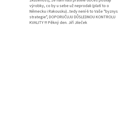
zkušenost), že nám naši přátelé občes posílají
výrobky, co by u sebe už neprodali (platí to o
Německu i Rakousku)...tedy není-li to Vaše "byznys
strategie", DOPORUČUJU DŮSLEDNOU KONTROLU
KVALITY !!! Pěkný den. Jiří Jileček
Z
á
p
a
t
í