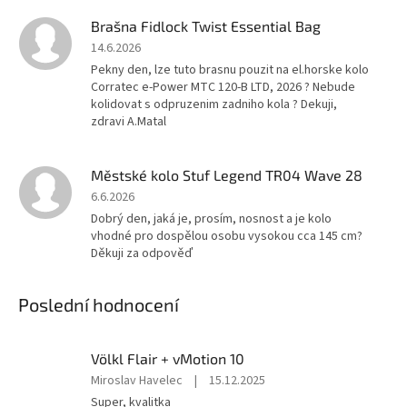
Brašna Fidlock Twist Essential Bag
14.6.2026
Pekny den, lze tuto brasnu pouzit na el.horske kolo
Corratec e-Power MTC 120-B LTD, 2026 ? Nebude
kolidovat s odpruzenim zadniho kola ? Dekuji,
zdravi A.Matal
Městské kolo Stuf Legend TR04 Wave 28
6.6.2026
Dobrý den, jaká je, prosím, nosnost a je kolo
vhodné pro dospělou osobu vysokou cca 145 cm?
Děkuji za odpověď
Poslední hodnocení
Völkl Flair + vMotion 10
Hodnocení
Miroslav Havelec
|
15.12.2025
produktu
Super, kvalitka