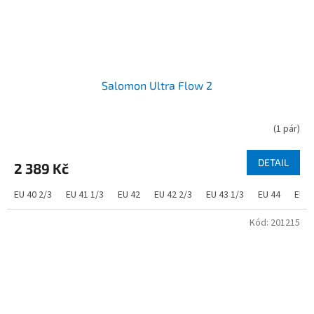
Salomon Ultra Flow 2
(
1 pár
)
DETAIL
2 389 Kč
EU 40 2/3
EU 41 1/3
EU 42
EU 42 2/3
EU 43 1/3
EU 44
EU 4
Kód:
201215