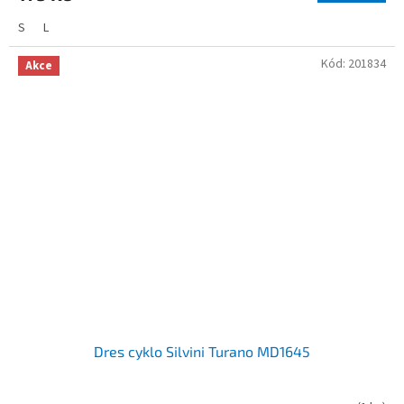
S
L
Kód:
201834
Akce
Dres cyklo Silvini Turano MD1645