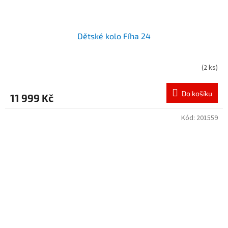
Dětské kolo Fíha 24
(
2 ks
)
Do košíku
11 999 Kč
Kód:
201559