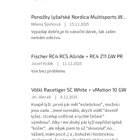
je
5
z
Ponožky lyžařské Nordica Multisports Winter dvojbalení
5
Hodnocení
Milena Špirková
|
15.12.2025
hvězdiček.
produktu
Vypadají dobře,je to vánoční dárek, tak zatím
je
nemám odezvu.
5
z
5
Fischer RC4 RCS Allride + RC4 Z11 GW PR
hvězdiček.
Hodnocení
Jozef Králik
|
11.12.2025
produktu
Vse bez problemu
je
5
z
Völkl Racetiger SC White + vMotion 10 GW
5
Hodnocení
Jiri Jilecek
|
8.12.2025
hvězdiček.
produktu
Koupě lyží...první pár měl "estetickou" , možná i
je
jnou vadu ...(není normální, abych viděl "dovnitř
5
lyže)...Oceňuji vstřícné a rychlé řešení "
z
výměnou"...Díky ! Ani druhý pár lyží nepřišel úplně
5
"košer"... ale nějak jsem to už "skousnul"..no...
hvězdiček.
Vážení, mám pocit ,( a , bohužel i historickou