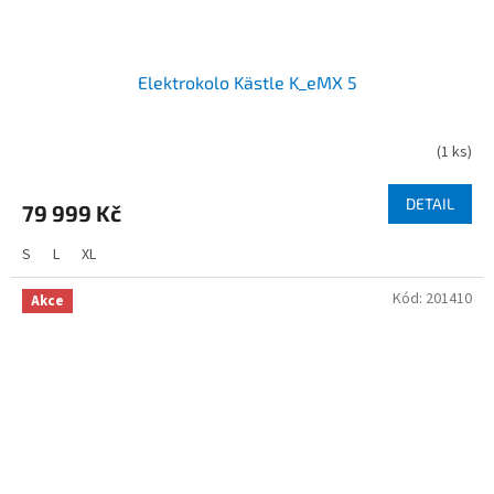
Elektrokolo Kästle K_eMX 5
(
1 ks
)
DETAIL
79 999 Kč
S
L
XL
Kód:
201410
Akce