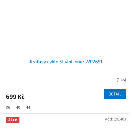
Kraťasy cyklo Silvini Inner WP2651
(
1 ks
)
DETAIL
699 Kč
36
40
44
Kód:
201403
Akce