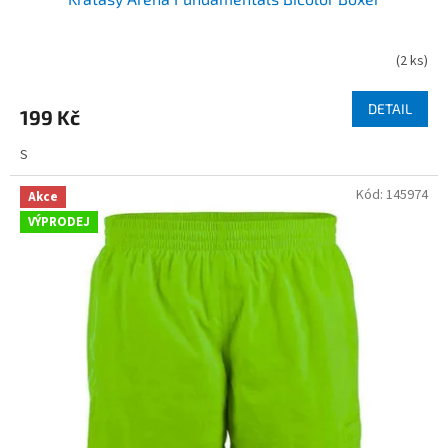
(
2 ks
)
DETAIL
199 Kč
S
Kód:
145974
Akce
VÝPRODEJ