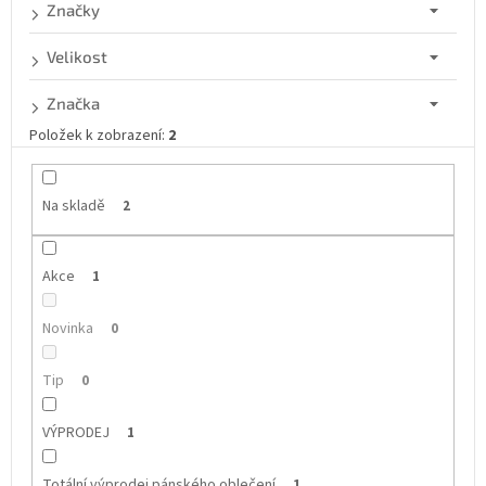
d
Značky
u
k
Velikost
t
ů
Značka
Položek k zobrazení:
2
Na skladě
2
Akce
1
Novinka
0
Tip
0
VÝPRODEJ
1
Totální výprodej pánského oblečení
1