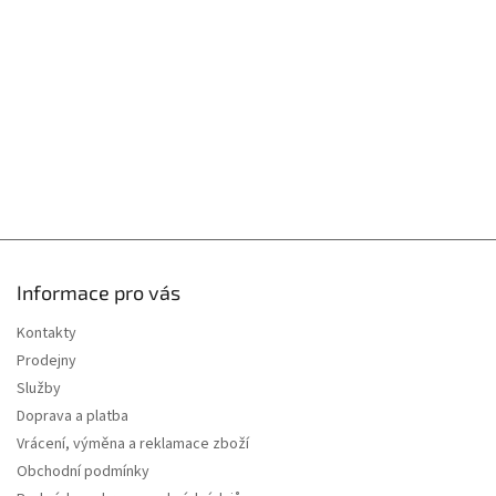
r
t
v
í
k
y
v
ý
p
i
s
u
Informace pro vás
Kontakty
Prodejny
Služby
Doprava a platba
Vrácení, výměna a reklamace zboží
Obchodní podmínky