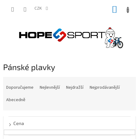
Přejít
NÁKUP
na
CZK
obsah
KOŠÍK
Pánské plavky
Ř
a
Doporučujeme
Nejlevnější
Nejdražší
Nejprodávanější
z
e
Abecedně
n
í
p
Cena
r
o