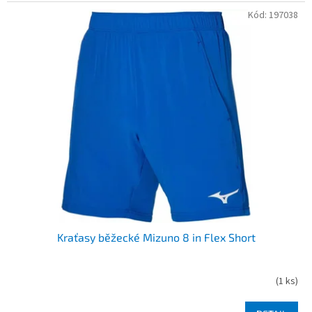
Kód:
197038
Kraťasy běžecké Mizuno 8 in Flex Short
(
1 ks
)