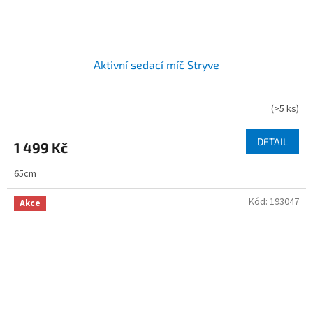
Aktivní sedací míč Stryve
(
>5 ks
)
DETAIL
1 499 Kč
65cm
Kód:
193047
Akce