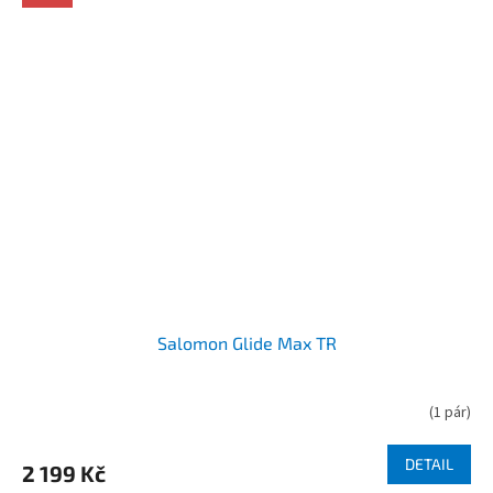
Salomon Glide Max TR
(
1 pár
)
DETAIL
2 199 Kč