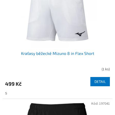
r
o
d
u
k
t
ů
Kraťasy běžecké Mizuno 8 in Flex Short
(
1 ks
)
DETAIL
499 Kč
S
Kód:
197041