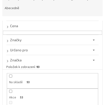
z
e
Abecedně
n
í
p
Cena
r
o
d
Značky
u
k
Určeno pro
t
ů
Značka
Položek k zobrazení:
93
Na skladě
93
Akce
53