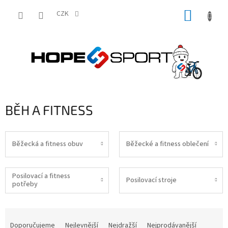
Přejít
NÁKUP
na
CZK
obsah
KOŠÍK
BĚH A FITNESS
Běžecká a fitness obuv
Běžecké a fitness oblečení
Posilovací a fitness
Posilovací stroje
potřeby
Ř
a
Doporučujeme
Nejlevnější
Nejdražší
Nejprodávanější