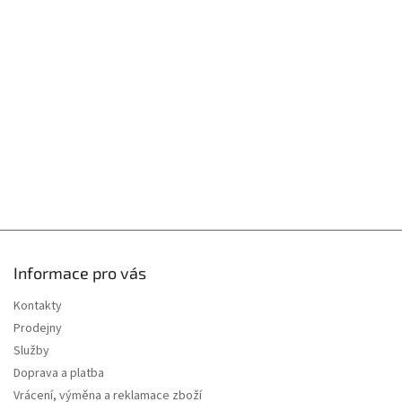
p
v
k
a
y
t
v
í
ý
p
i
s
u
Informace pro vás
Kontakty
Prodejny
Služby
Doprava a platba
Vrácení, výměna a reklamace zboží