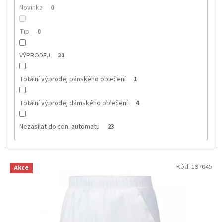
Novinka
0
Tip
0
VÝPRODEJ
21
Totální výprodej pánského oblečení
1
Totální výprodej dámského oblečení
4
Nezasílat do cen. automatu
23
V
Kód:
197045
Akce
ý
p
i
s
p