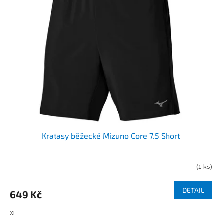
Kraťasy běžecké Mizuno Core 7.5 Short
(
1 ks
)
DETAIL
649 Kč
XL