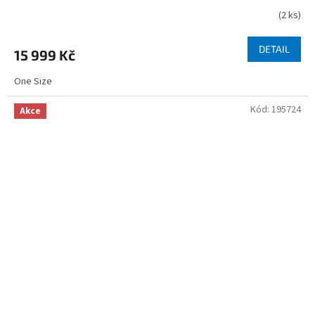
(
2 ks
)
DETAIL
15 999 Kč
One Size
Kód:
195724
Akce