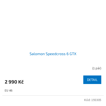
Salomon Speedcross 6 GTX
(
1 pár
)
DETAIL
2 990 Kč
EU 46
Kód:
193305