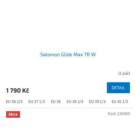
Salomon Glide Max TR W
(
1 pár
)
DETAIL
1 790 Kč
EU 36 2/3
EU 37 1/3
EU 38
EU 38 2/3
EU 39 1/3
EU 41 1/3
Kód:
193085
Akce