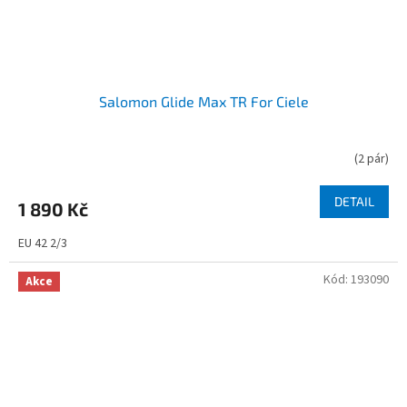
Salomon Glide Max TR For Ciele
(
2 pár
)
DETAIL
1 890 Kč
EU 42 2/3
Kód:
193090
Akce