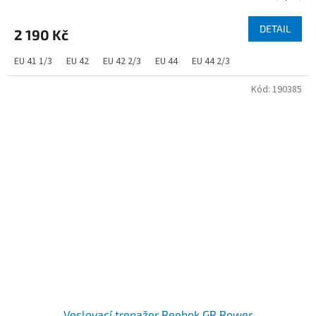
DETAIL
2 190 Kč
EU 41 1/3
EU 42
EU 42 2/3
EU 44
EU 44 2/3
Kód:
190385
Veslovací trenažer Reebok GR Rower