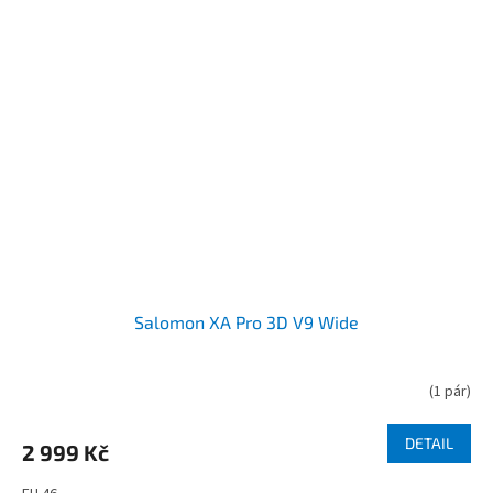
Salomon XA Pro 3D V9 Wide
(
1 pár
)
DETAIL
2 999 Kč