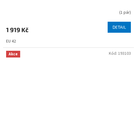
(
1 pár
)
DETAIL
1 919 Kč
EU 42
Kód:
193103
Akce