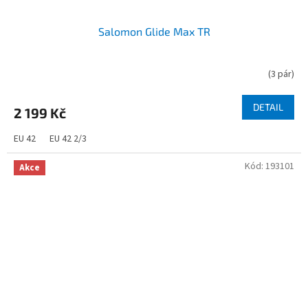
Salomon Glide Max TR
(
3 pár
)
DETAIL
2 199 Kč
EU 42
EU 42 2/3
Kód:
193101
Akce