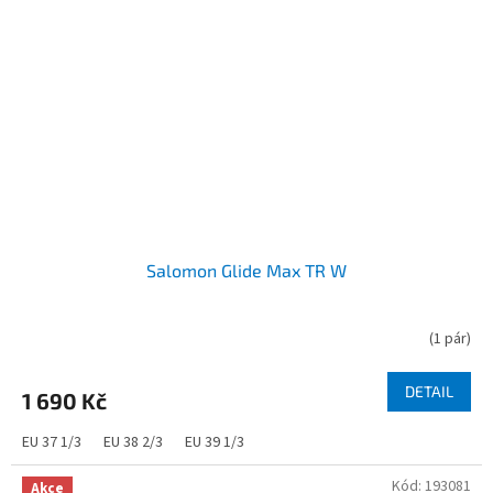
Salomon Glide Max TR W
(
1 pár
)
DETAIL
1 690 Kč
EU 37 1/3
EU 38 2/3
EU 39 1/3
Kód:
193081
Akce