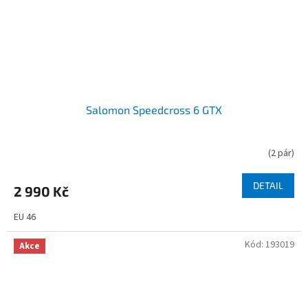
Salomon Speedcross 6 GTX
(
2 pár
)
DETAIL
2 990 Kč
EU 46
Kód:
193019
Akce