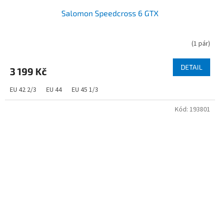
Salomon Speedcross 6 GTX
(
1 pár
)
DETAIL
3 199 Kč
EU 42 2/3
EU 44
EU 45 1/3
Kód:
193801