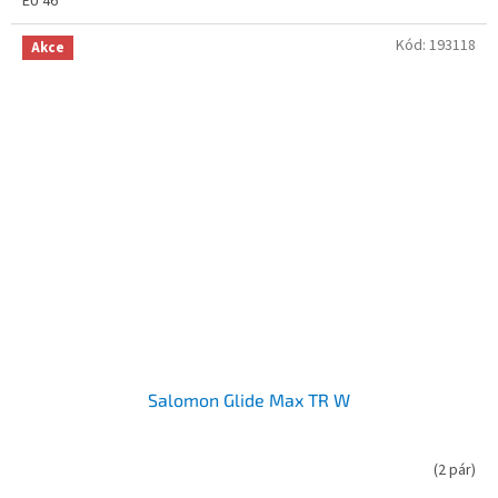
EU 46
Kód:
193118
Akce
Salomon Glide Max TR W
(
2 pár
)