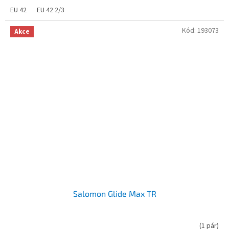
EU 42
EU 42 2/3
Kód:
193073
Akce
Salomon Glide Max TR
(
1 pár
)