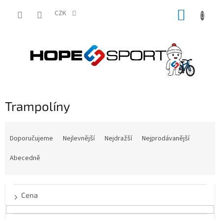
Přejít
NÁKUP
na
CZK
obsah
KOŠÍK
Trampolíny
Ř
a
Doporučujeme
Nejlevnější
Nejdražší
Nejprodávanější
z
e
Abecedně
n
í
p
Cena
r
o