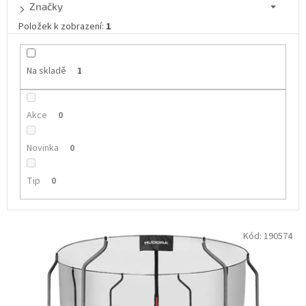
d
Značky
u
Položek k zobrazení:
1
k
t
ů
Na skladě
1
Akce
0
Novinka
0
Tip
0
V
Kód:
190574
ý
p
i
s
p