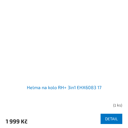
Helma na kolo RH+ 3in1 EHX6083 17
(
1 ks
)
DETAIL
1 999 Kč