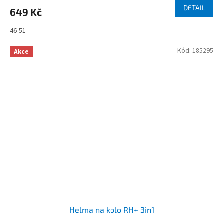
DETAIL
649 Kč
46-51
Kód:
185295
Akce
Helma na kolo RH+ 3in1