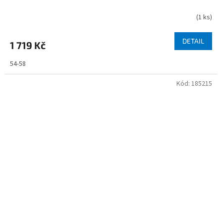
(
1 ks
)
DETAIL
1 719 Kč
54-58
Kód:
185215