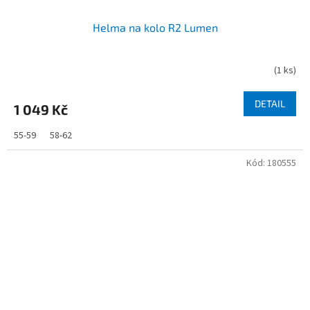
Helma na kolo R2 Lumen
(
1 ks
)
DETAIL
1 049 Kč
55-59
58-62
Kód:
180555