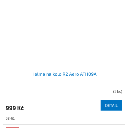
Helma na kolo R2 Aero ATH09A
(
1 ks
)
DETAIL
999 Kč
58-61