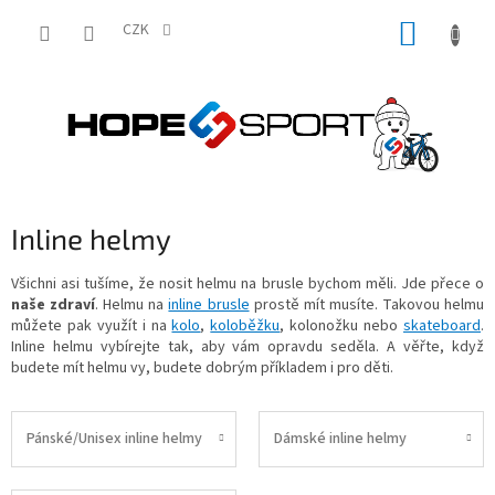
Přejít
NÁKUP
na
CZK
obsah
KOŠÍK
Inline helmy
Všichni asi tušíme, že nosit helmu na brusle bychom měli. Jde přece o
naše zdraví
. Helmu na
inline brusle
prostě mít musíte. Takovou helmu
můžete pak využít i na
kolo
,
koloběžku
, kolonožku nebo
skateboard
.
Inline helmu vybírejte tak, aby vám opravdu seděla. A věřte, když
budete mít helmu vy, budete dobrým příkladem i pro děti.
Pánské/Unisex inline helmy
Dámské inline helmy