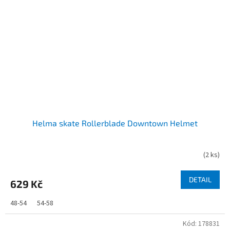
Helma skate Rollerblade Downtown Helmet
(
2 ks
)
DETAIL
629 Kč
48-54
54-58
Kód:
178831