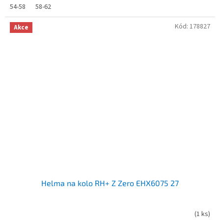
54-58
58-62
Kód:
178827
Akce
Helma na kolo RH+ Z Zero EHX6075 27
(
1 ks
)