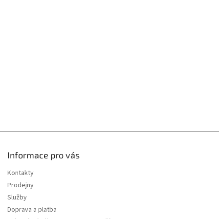
p
v
k
a
y
t
v
í
ý
p
i
s
u
Informace pro vás
Kontakty
Prodejny
Služby
Doprava a platba