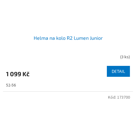
Helma na kolo R2 Lumen Junior
(
3 ks
)
DETAIL
1 099 Kč
52-56
Kód:
173700