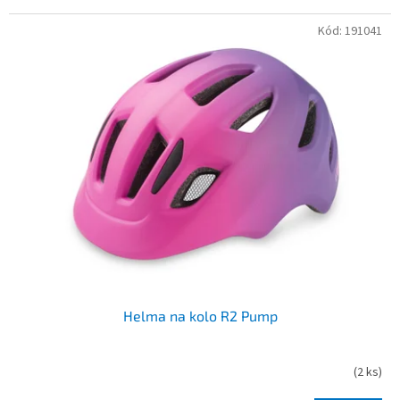
Kód:
191041
Helma na kolo R2 Pump
(
2 ks
)