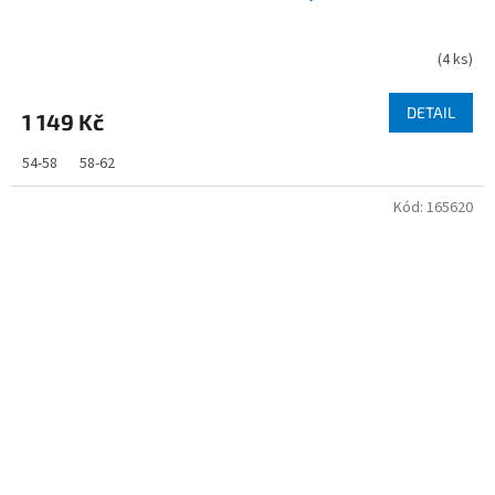
(
4 ks
)
DETAIL
1 149 Kč
54-58
58-62
Kód:
165620