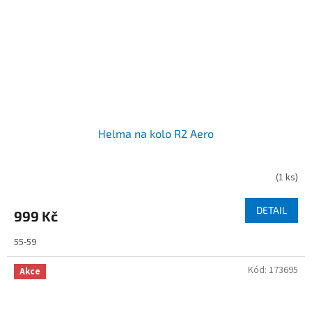
Helma na kolo R2 Aero
(
1 ks
)
DETAIL
999 Kč
55-59
Kód:
173695
Akce