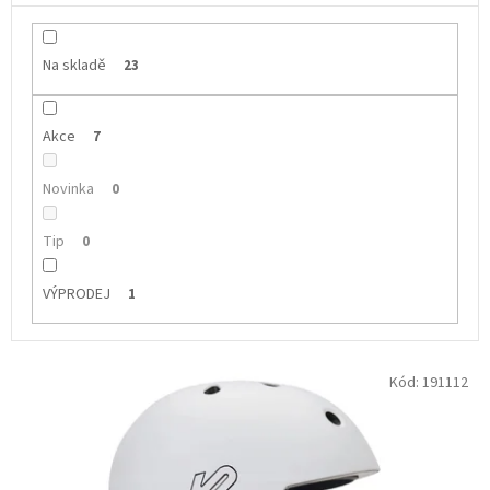
Na skladě
23
Akce
7
Novinka
0
Tip
0
VÝPRODEJ
1
V
Kód:
191112
ý
p
i
s