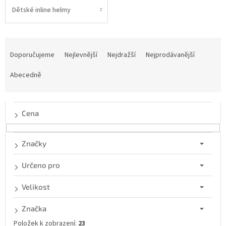
Dětské inline helmy
Ř
a
Doporučujeme
Nejlevnější
Nejdražší
Nejprodávanější
z
e
Abecedně
n
í
p
Cena
r
o
d
Značky
u
k
Určeno pro
t
ů
Velikost
Značka
Položek k zobrazení:
23