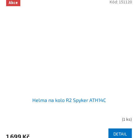
Kód:
151120
Akce
Helma na kolo R2 Spyker ATH14C
(
1 ks
)
DETAIL
1 699 Kč