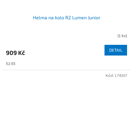
Helma na kolo R2 Lumen Junior
(
1 ks
)
DETAIL
909 Kč
52-55
Kód:
174307