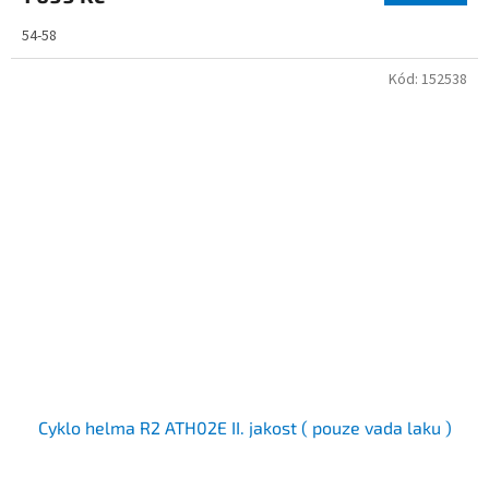
54-58
Kód:
152538
Cyklo helma R2 ATH02E II. jakost ( pouze vada laku )