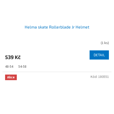
Helma skate Rollerblade Jr Helmet
(
1 ks
)
DETAIL
539 Kč
48-54
54-58
Kód:
180551
Akce