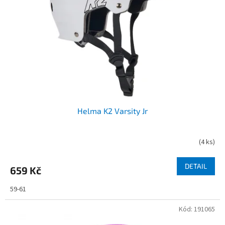
p
r
o
d
u
k
t
ů
Helma K2 Varsity Jr
(
4 ks
)
DETAIL
659 Kč
59-61
Kód:
191065