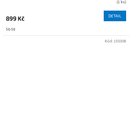
(
1 ks
)
DETAIL
899 Kč
56-58
Kód:
150308