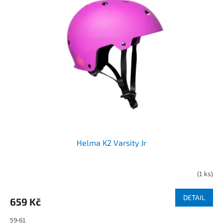
Helma K2 Varsity Jr
(
1 ks
)
DETAIL
659 Kč
59-61