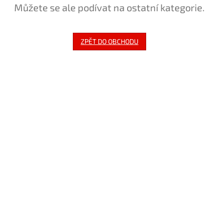
Můžete se ale podívat na ostatní kategorie.
ZPĚT DO OBCHODU
Z
á
p
a
t
í