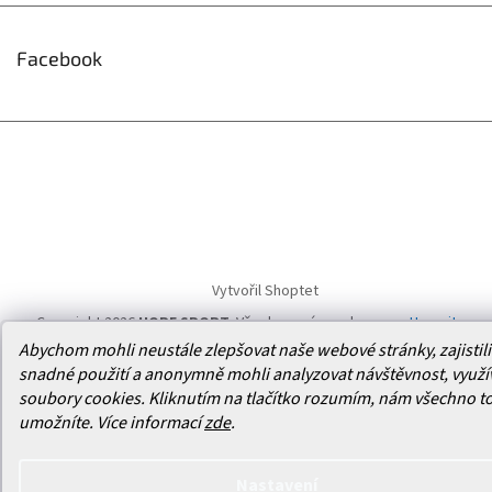
Facebook
Vytvořil Shoptet
Copyright 2026
HOPE SPORT
. Všechna práva vyhrazena.
Upravit
nastavení cookies
Abychom mohli neustále zlepšovat naše webové stránky, zajistili 
snadné použití a anonymně mohli analyzovat návštěvnost, využ
soubory cookies. Kliknutím na tlačítko rozumím, nám všechno t
umožníte.
Více informací
zde
.
Nastavení