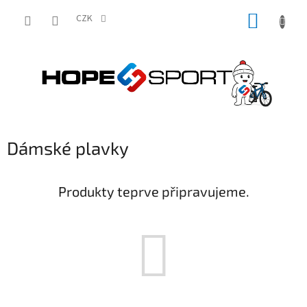
Přejít
NÁKUP
na
CZK
obsah
KOŠÍK
Dámské plavky
Produkty teprve připravujeme.