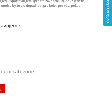
í jízdu, sportovní jízdu (prostě závodničku!). Ať už jedete
i! (mohlo by to zle dopadnout pro kolo i pro vás, pokud
ravujeme.
tatní kategorie.
U