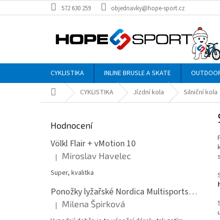
Přejít
572 630 259
objednavky@hope-sport.cz
na
obsah
CYKLISTIKA
INLINE BRUSLE A SKATE
OUTDOO
Domů
CYKLISTIKA
Jízdní kola
Silniční kola
P
o
Hodnocení
s
t
Völkl Flair + vMotion 10
r
Miroslav Havelec
|
Hodnocení produktu je 5 z 5 hvězdiček.
a
n
Super, kvalitka
n
Ponožky lyžařské Nordica Multisports Winter dvojbalení
í
Milena Špirková
p
|
Hodnocení produktu je 5 z 5 hvězdiček.
a