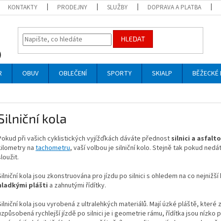
KONTAKTY
PRODEJNY
SLUŽBY
DOPRAVA A PLATBA
HLEDAT
R
OBUV
OBLEČENÍ
SPORTY
SKIALP
BĚŽECKÉ 
Silniční kola
Pokud při vašich cyklistických vyjížďkách dáváte přednost
silnici a asfal
kilometry na
tachometru
, vaší volbou je silniční kolo. Stejně tak pokud ned
sloužit.
Silniční kola jsou zkonstruována pro jízdu po silnici s ohledem na co nejniž
hladkými plášti
a zahnutými řídítky.
Silniční kola jsou vyrobená z ultralehkých materiálů. Mají úzké pláště, které z
uzpůsobená rychlejší jízdě po silnici je i geometrie rámu, řídítka jsou nízko 