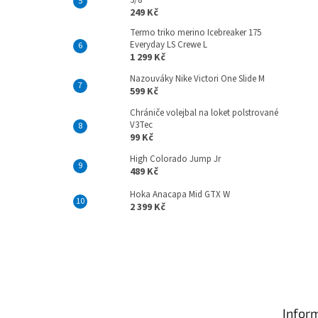
3/8
249 Kč
Termo triko merino Icebreaker 175
Everyday LS Crewe L
1 299 Kč
Nazouváky Nike Victori One Slide M
599 Kč
Chrániče volejbal na loket polstrované
V3Tec
99 Kč
High Colorado Jump Jr
489 Kč
Hoka Anacapa Mid GTX W
2 399 Kč
Z
á
p
Infor