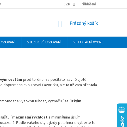
VRÁCENÍ, VÝMĚNA A REKLAMACE ZBOŽÍ
CZK
OBCHODNÍ PODMÍNKY
Přihlášení
PODM
NÁKUPNÍ
Prázdný košík
KOŠÍK
LYŽOVÁNÍ
SJEZDOVÉ LYŽOVÁNÍ
% TOTÁLNÍ VÝPRODEJ
DÁ
tovým cestám
před terénem a počítáte hlavně ujeté
áte dopustit na svou první Favoritku, ale ta už vám přestala
ší hmotnost a vysokou tuhost, vyznačují se
úzkými
ajišťují
maximální rychlost
s minimálním úsilím,
posazená. Podle vašeho stylu jízdy po silnici si vyberte to