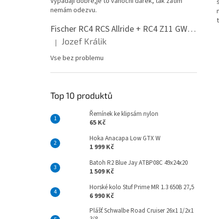
Vypadají dobře,je to vánoční dárek, tak zatím
n
nemám odezvu.
e
l
Fischer RC4 RCS Allride + RC4 Z11 GW PR
Jozef Králik
|
Hodnocení produktu je 5 z 5 hvězdiček.
Vse bez problemu
Top 10 produktů
Řemínek ke klipsám nylon
65 Kč
Hoka Anacapa Low GTX W
1 999 Kč
Batoh R2 Blue Jay ATBP08C 49x24x20
1 509 Kč
Horské kolo Stuf Prime MR 1.3 650B 27,5
6 990 Kč
Plášť Schwalbe Road Cruiser 26x1 1/2x1