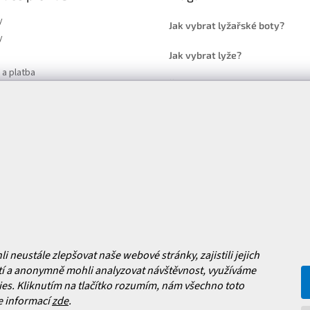
y
Jak vybrat lyžařské boty?
y
Jak vybrat lyže?
a platba
Často kladené dotazy
, výměna a reklamace zboží
í podmínky
y ochrany osobních údajů
ní obchodu
Facebook
 nových produktech na našem e-
HOPE SPORT
neustále zlepšovat naše webové stránky, zajistili jejich
í a anonymně mohli analyzovat návštěvnost, využíváme
es. Kliknutím na tlačítko rozumím, nám všechno toto
e informací
zde
.