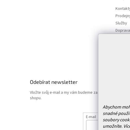
a
t
Kontakt
í
Prodejn
Služby
Doprava 
Vrácení
Obchodn
Podmínk
Hodnoce
Odebírat newsletter
Vložte svůj e-mail a my vám budeme zasílat informace o
shopu.
Abychom mohli 
snadné použit
E-mail
soubory cooki
umožníte.
Víc