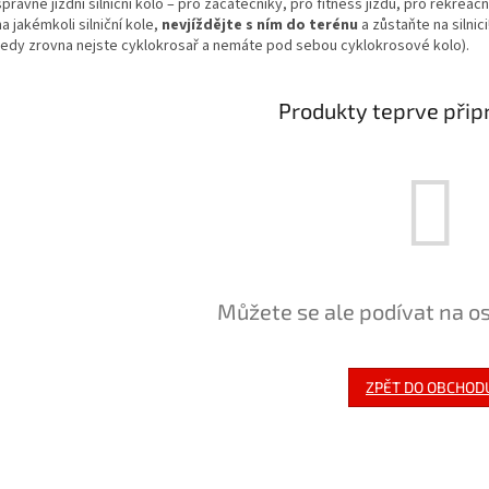
správné jízdní silniční kolo – pro začátečníky, pro fitness jízdu, pro rekreačn
na jakémkoli silniční kole,
nevjíždějte s ním do terénu
a zůstaňte na silnic
tedy zrovna nejste cyklokrosař a nemáte pod sebou cyklokrosové kolo).
Produkty teprve přip
Můžete se ale podívat na os
ZPĚT DO OBCHOD