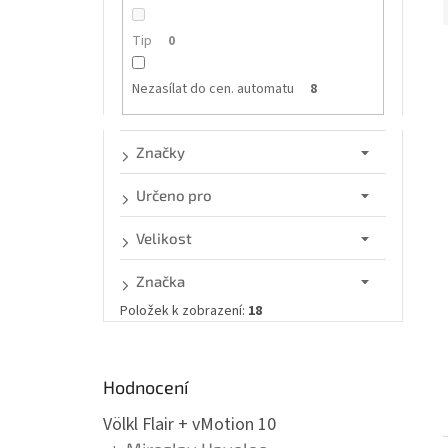
n
e
Tip
0
l
í
Nezasílat do cen. automatu
8
i
Značky
Určeno pro
Velikost
Značka
Položek k zobrazení:
18
Hodnocení
Völkl Flair + vMotion 10