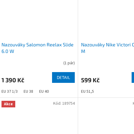
Nazouváky Salomon Reelax Slide
Nazouváky Nike Victori 
6.0 W
M
(
1 pár
)
DETAIL
1 390 Kč
599 Kč
EU 37 1/3
EU 38
EU 40
EU 51,5
Kód:
189754
Akce