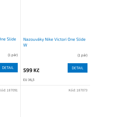
One Slide
Nazouváky Nike Victori One Slide
W
(
1 pár
)
(
1 pár
)
Průměrné
hodnocení
produktu
DETAIL
DETAIL
599 Kč
je
5,0
EU 36,5
z
5
Kód:
187091
Kód:
187073
hvězdiček.