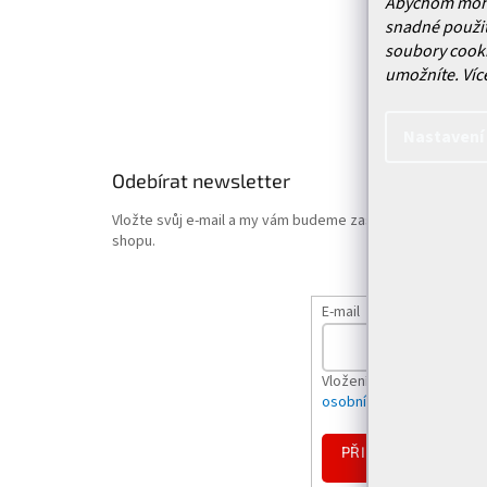
Abychom mohli 
Vrácení
snadné použit
Obchodn
soubory cooki
Podmínk
umožníte.
Víc
Hodnoce
Nastavení
Odebírat newsletter
Vložte svůj e-mail a my vám budeme zasílat informace o
shopu.
E-mail
Vložením e-mailu souhlas
osobních údajů
PŘIHLÁSIT
SE