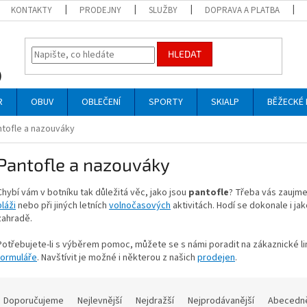
KONTAKTY
PRODEJNY
SLUŽBY
DOPRAVA A PLATBA
HLEDAT
R
OBUV
OBLEČENÍ
SPORTY
SKIALP
BĚŽECKÉ 
ntofle a nazouváky
Pantofle a nazouváky
Chybí vám v botníku tak důležitá věc, jako jsou
pantofle
? Třeba vás zaujme
pláži
nebo při jiných letních
volnočasových
aktivitách. Hodí se dokonale i ja
zahradě.
Potřebujete-li s výběrem pomoc, můžete se s námi poradit na zákaznické l
formuláře
. Navštívit je možné i některou z našich
prodejen
.
Ř
a
Doporučujeme
Nejlevnější
Nejdražší
Nejprodávanější
Abecedn