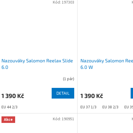
Kód:
197303
Nazouváky Salomon Reelax Slide
Nazouváky Salomon Reel
6.0
6.0 W
(
1 pár
)
Průměrné
hodnocení
produktu
DETAIL
1 390 Kč
1 390 Kč
je
5,0
EU 44 2/3
EU 37 1/3
EU 38 2/3
EU 3
z
5
Kód:
190951
hvězdiček.
Akce