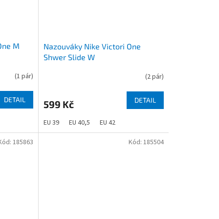
 One M
Nazouváky Nike Victori One
Shwer Slide W
(
1 pár
)
(
2 pár
)
DETAIL
DETAIL
599 Kč
EU 39
EU 40,5
EU 42
Kód:
185863
Kód:
185504