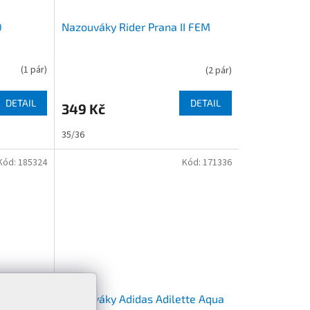
0
Nazouváky Rider Prana II FEM
(
1 pár
)
(
2 pár
)
DETAIL
DETAIL
349 Kč
35/36
Kód:
185324
Kód:
171336
reak 6.0
Nazouváky Adidas Adilette Aqua