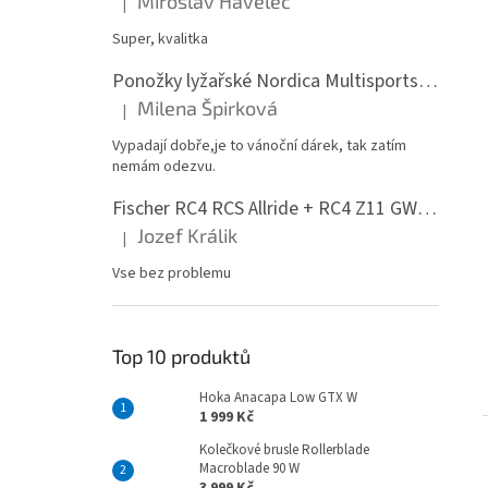
Miroslav Havelec
|
Hodnocení produktu je 5 z 5 hvězdiček.
Super, kvalitka
Ponožky lyžařské Nordica Multisports Winter dvojbalení
Milena Špirková
|
Hodnocení produktu je 5 z 5 hvězdiček.
Vypadají dobře,je to vánoční dárek, tak zatím
nemám odezvu.
Fischer RC4 RCS Allride + RC4 Z11 GW PR
Jozef Králik
|
Hodnocení produktu je 5 z 5 hvězdiček.
Vse bez problemu
Top 10 produktů
Hoka Anacapa Low GTX W
1 999 Kč
Kolečkové brusle Rollerblade
Macroblade 90 W