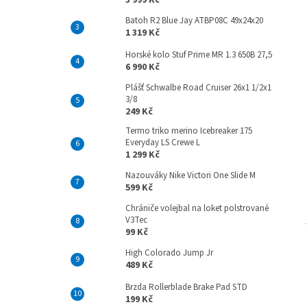
3 999 Kč
Batoh R2 Blue Jay ATBP08C 49x24x20
1 319 Kč
Horské kolo Stuf Prime MR 1.3 650B 27,5
6 990 Kč
Plášť Schwalbe Road Cruiser 26x1 1/2x1
3/8
249 Kč
Termo triko merino Icebreaker 175
Everyday LS Crewe L
1 299 Kč
Nazouváky Nike Victori One Slide M
599 Kč
Chrániče volejbal na loket polstrované
V3Tec
99 Kč
High Colorado Jump Jr
489 Kč
Brzda Rollerblade Brake Pad STD
199 Kč