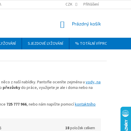
VRÁCENÍ, VÝMĚNA A REKLAMACE ZBOŽÍ
CZK
OBCHODNÍ PODMÍNKY
Přihlášení
PODM
NÁKUPNÍ
Prázdný košík
KOŠÍK
LYŽOVÁNÍ
SJEZDOVÉ LYŽOVÁNÍ
% TOTÁLNÍ VÝPRODEJ
DÁ
 něco z naší nabídky. Pantofle oceníte zejména u
vody, na
ko
přezůvky
do práce, využijete je ale i doma nebo na
ince
725 777 966
, nebo nám napište pomocí
kontaktního
ě
18
položek celkem