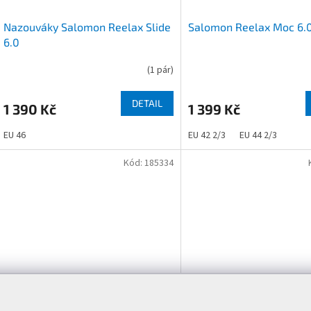
Nazouváky Salomon Reelax Slide
Salomon Reelax Moc 6.
6.0
(
1 pár
)
DETAIL
1 390 Kč
1 399 Kč
EU 46
EU 42 2/3
EU 44 2/3
Kód:
185334
Žabky Salomon Reelax Break 6.0
Žabky Salomon Reelax B