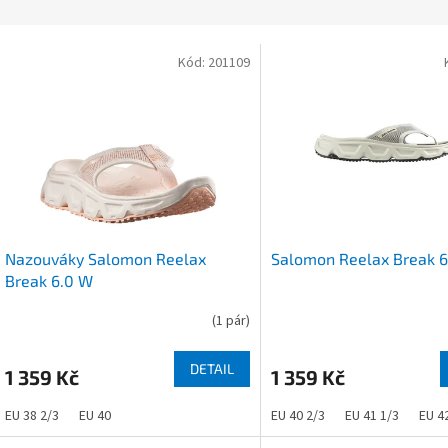
z
e
V
n
Kód:
201109
ý
p
p
r
s
o
p
d
r
u
o
k
d
t
u
ů
Nazouváky Salomon Reelax
Salomon Reelax Break 6
k
Break 6.0 W
t
ů
(
1 pár
)
DETAIL
1 359 Kč
1 359 Kč
EU 38 2/3
EU 40
EU 40 2/3
EU 41 1/3
EU 4