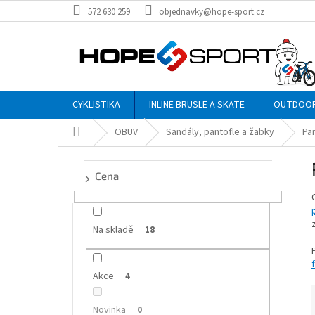
Přejít
572 630 259
objednavky@hope-sport.cz
na
obsah
CYKLISTIKA
INLINE BRUSLE A SKATE
OUTDOO
Domů
OBUV
Sandály, pantofle a žabky
Pa
P
o
Cena
s
t
r
a
Na skladě
18
n
n
Akce
í
4
p
a
Novinka
0