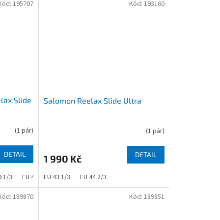
Kód:
195707
Kód:
193160
ax Slide
Salomon Reelax Slide Ultra
(
1 pár
)
(
1 pár
)
DETAIL
DETAIL
1 990 Kč
9 1/3
EU 40
EU 43 1/3
EU 44 2/3
Kód:
189870
Kód:
189851