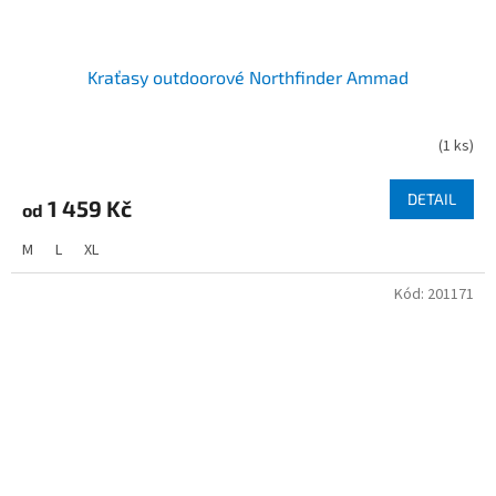
Kraťasy outdoorové Northfinder Ammad
(
1 ks
)
DETAIL
1 459 Kč
od
M
L
XL
Kód:
201171