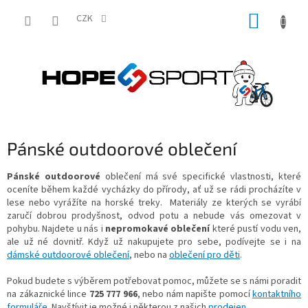
Přejít
NÁKUP
na
CZK
obsah
KOŠÍK
Pánské outdoorové oblečení
Pánské outdoorové
oblečení má své specifické vlastnosti, které
oceníte během každé vycházky do přírody, ať už se rádi procházíte v
lese nebo vyrážíte na horské treky. Materiály ze kterých se vyrábí
zaručí dobrou prodyšnost, odvod potu a nebude vás omezovat v
pohybu. Najdete u nás i
nepromokavé oblečení
které pustí vodu ven,
ale už né dovnitř. Když už nakupujete pro sebe, podívejte se i na
dámské outdoorové oblečení
, nebo na
oblečení pro děti
.
Pokud budete s výběrem potřebovat pomoc, můžete se s námi poradit
na zákaznické lince
725 777 966
, nebo nám napište pomocí
kontaktního
formuláře
. Navštívit je možné i některou z našich
prodejen
.