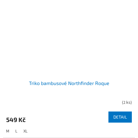
Triko bambusové Northfinder Roque
(
2 ks
)
DETAIL
549 Kč
M
L
XL