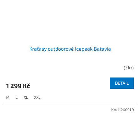
Kraťasy outdoorové Icepeak Batavia
(
2 ks
)
DETAIL
1 299 Kč
M
L
XL
XXL
Kód:
200919