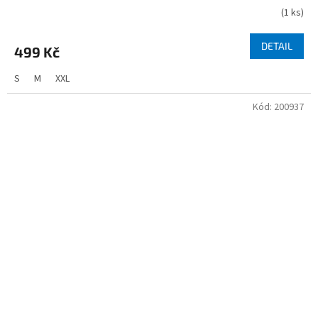
(
1 ks
)
DETAIL
499 Kč
S
M
XXL
Kód:
200937