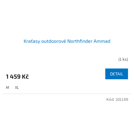
Kraťasy outdoorové Northfinder Ammad
(
1 ks
)
DETAIL
1 459 Kč
M
XL
Kód:
201169