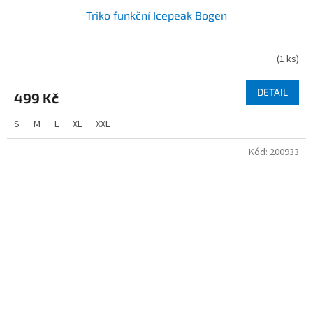
Triko funkční Icepeak Bogen
(
1 ks
)
DETAIL
499 Kč
S
M
L
XL
XXL
Kód:
200933