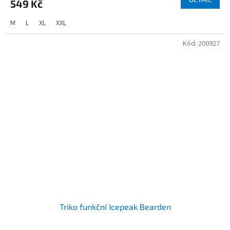
549 Kč
M
L
XL
XXL
Kód:
200927
Triko funkční Icepeak Bearden