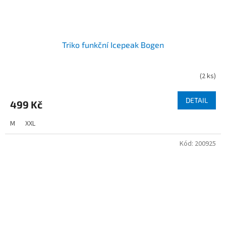
Triko funkční Icepeak Bogen
(
2 ks
)
DETAIL
499 Kč
M
XXL
Kód:
200925