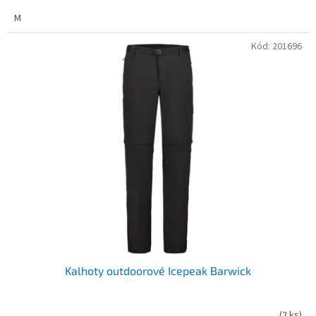
M
Kód:
201696
Kalhoty outdoorové Icepeak Barwick
(
2 ks
)