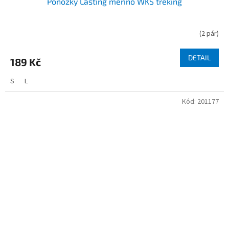
Ponožky Lasting merino WKS treking
(
2 pár
)
DETAIL
189 Kč
S
L
Kód:
201177