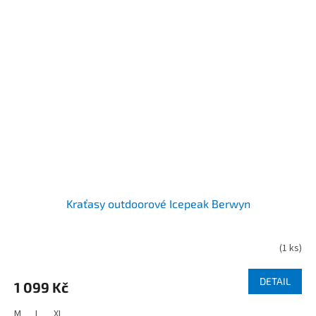
Kraťasy outdoorové Icepeak Berwyn
(
1 ks
)
DETAIL
1 099 Kč
M
L
XL