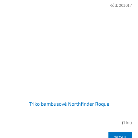
Kód:
201017
Triko bambusové Northfinder Roque
(
1 ks
)
DETAIL