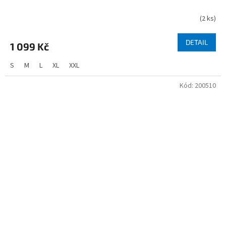
(
2 ks
)
DETAIL
1 099 Kč
S
M
L
XL
XXL
Kód:
200510