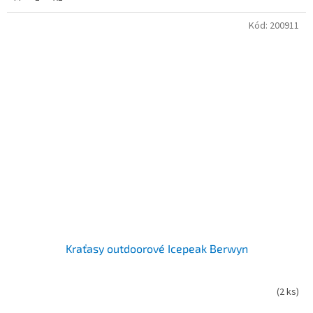
Kód:
200911
Kraťasy outdoorové Icepeak Berwyn
(
2 ks
)