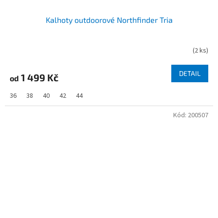
Kalhoty outdoorové Northfinder Tria
(
2 ks
)
DETAIL
1 499 Kč
od
36
38
40
42
44
Kód:
200507