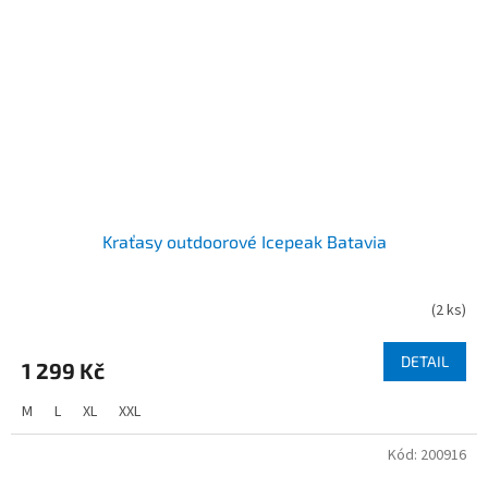
Kraťasy outdoorové Icepeak Batavia
(
2 ks
)
DETAIL
1 299 Kč
M
L
XL
XXL
Kód:
200916