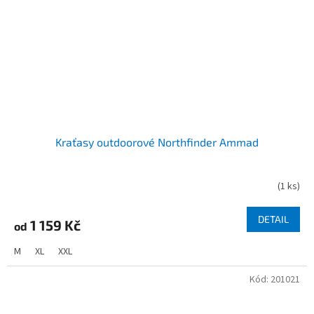
Kraťasy outdoorové Northfinder Ammad
(
1 ks
)
DETAIL
1 159 Kč
od
M
XL
XXL
Kód:
201021