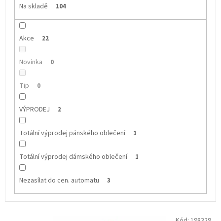
Na skladě
104
Akce
22
Novinka
0
Tip
0
VÝPRODEJ
2
Totální výprodej pánského oblečení
1
Totální výprodej dámského oblečení
1
Nezasílat do cen. automatu
3
V
Kód:
198329