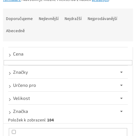
Ř
a
Doporučujeme
Nejlevnější
Nejdražší
Nejprodávanější
z
e
Abecedně
n
í
p
Cena
r
o
d
Značky
u
k
Určeno pro
t
ů
Velikost
Značka
Položek k zobrazení:
104