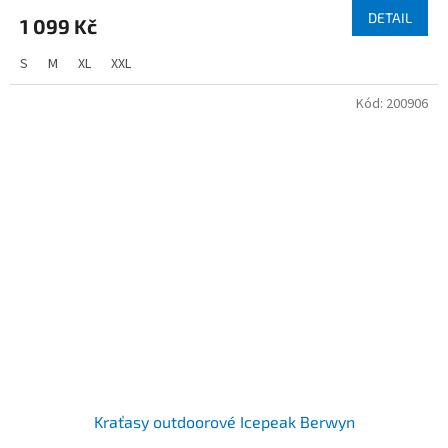
DETAIL
1 099 Kč
S
M
XL
XXL
Kód:
200906
Kraťasy outdoorové Icepeak Berwyn