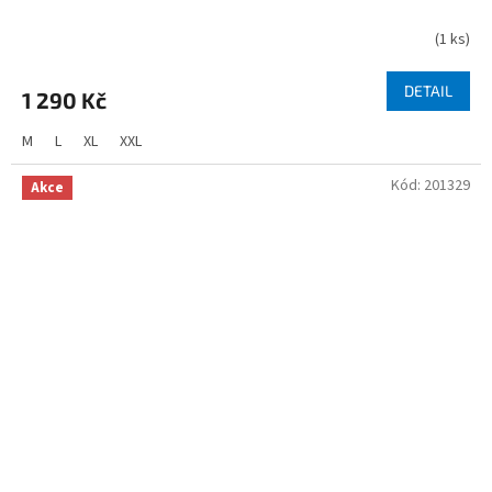
(
1 ks
)
DETAIL
1 290 Kč
M
L
XL
XXL
Kód:
201329
Akce