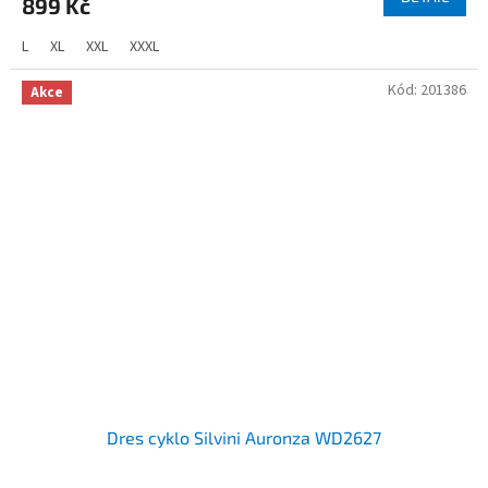
899 Kč
L
XL
XXL
XXXL
Kód:
201386
Akce
Dres cyklo Silvini Auronza WD2627