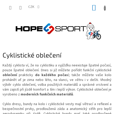
Přejít
NÁKUP
na
CZK
obsah
KOŠÍK
Cyklistické oblečení
Každý cyklista ví, že na cyklistiku a vyjížďku neexistuje špatné počasí,
pouze špatné oblečení. Dnes si již můžete pořídit funkční cyklistické
oblečení
prakticky
do každého počas
í; takže můžete vaše kolo
prohánět ať je zima nebo léto, na slunci, ve větru i v dešti. Vhodný
výběr cyklo oblečení, volba použitých materiálů a správné vrstvení a
vám zajistí při jízdě komfort a tím i lepší výkon. Cyklistické oblečení je
vyrobeno z
moderních funkčních materiálů
.
Cyklo dresy, bundy na kolo i cyklistické vesty mají větrací a reflexní a
bezpečnostní prvky, prodloužená záda a anatomický střih pro lepší
aerodynamiku při jízdě. Cyklistické bundy mají také prodloužené