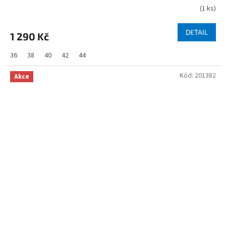
(
1 ks
)
DETAIL
1 290 Kč
36
38
40
42
44
Kód:
201382
Akce