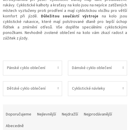
rukávy. Cyklistické kalhoty a kraťasy na kolo jsou na nejvíce zatížených
místech vyztuženy proti prodření a mají cyklistickou vložku pro větší
komfort při jízdě.
Důležitou součástí výstroje
na kolo jsou
cyklistické rukavice, které mají polstrované dlaně pro lepší úchop
řídítek a zmírnění otřesů. Vše doplňte speciálními cyklistickými
ponožkami. Nevhodně zvolené oblečení na kolo vám zkazí radost a
zážitek z jízdy.
Pánské cyklo oblečení
Dámské cyklo oblečení
Dětské cyklo oblečení
Cyklistické návleky
Ř
a
Doporučujeme
Nejlevnější
Nejdražší
Nejprodávanější
z
e
Abecedně