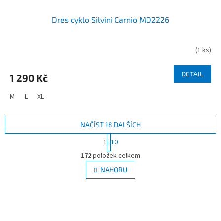
Dres cyklo Silvini Carnio MD2226
(
1 ks
)
DETAIL
1 290 Kč
M
L
XL
NAČÍST 18 DALŠÍCH
S
1
10
t
O
r
172
položek celkem
v
á
l
NAHORU
n
á
k
d
o
v
a
á
c
n
í