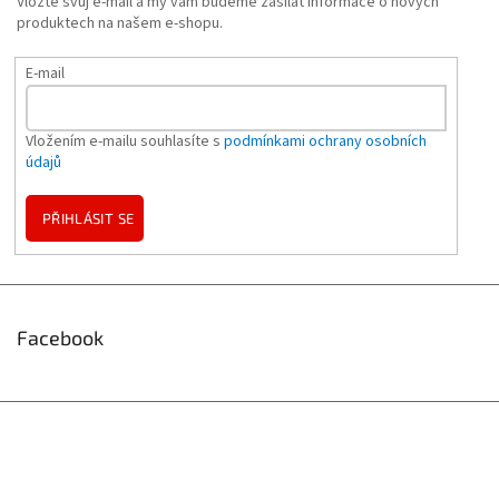
Vložte svůj e-mail a my vám budeme zasílat informace o nových
produktech na našem e-shopu.
E-mail
Vložením e-mailu souhlasíte s
podmínkami ochrany osobních
údajů
PŘIHLÁSIT SE
Facebook