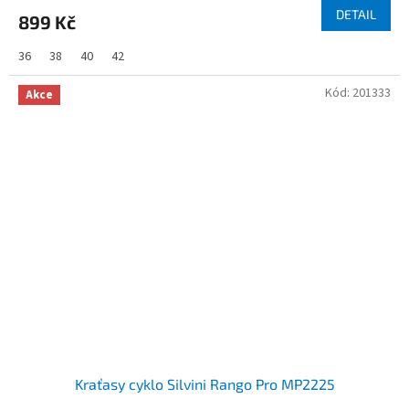
DETAIL
899 Kč
36
38
40
42
Kód:
201333
Akce
Kraťasy cyklo Silvini Rango Pro MP2225