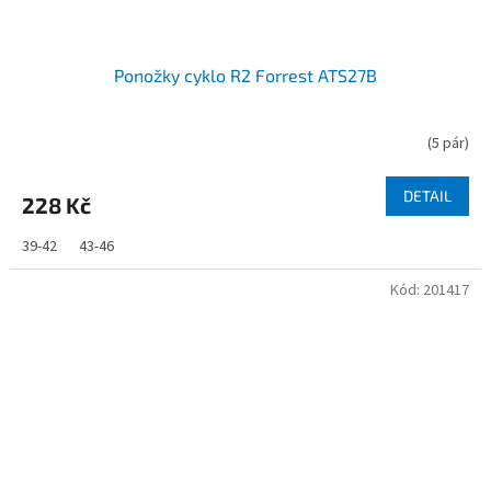
Ponožky cyklo R2 Forrest ATS27B
(
5 pár
)
DETAIL
228 Kč
39-42
43-46
Kód:
201417