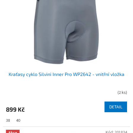
s
p
r
o
d
u
k
t
ů
Kraťasy cyklo Silvini Inner Pro WP2642 - vnitřní vložka
(
2 ks
)
DETAIL
899 Kč
38
40
Kód:
201834
Akce