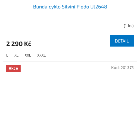
Bunda cyklo Silvini Piodo UJ2648
(
1 ks
)
DETAIL
2 290 Kč
L
XL
XXL
XXXL
Kód:
201373
Akce