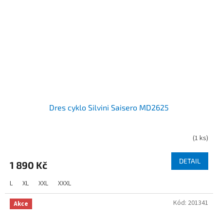
Dres cyklo Silvini Saisero MD2625
(
1 ks
)
DETAIL
1 890 Kč
L
XL
XXL
XXXL
Kód:
201341
Akce