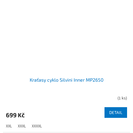
Kraťasy cyklo Silvini Inner MP2650
(
1 ks
)
DETAIL
699 Kč
XXL
XXXL
XXXXL