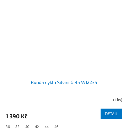
Bunda cyklo Silvini Gela WJ2235
(
1 ks
)
DETAIL
1 390 Kč
36
38
40
42
44
46