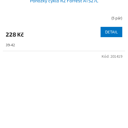
Ponožky cyklo R2 Forrest ATS27C
(
5 pár
)
DETAIL
228 Kč
39-42
Kód:
201419