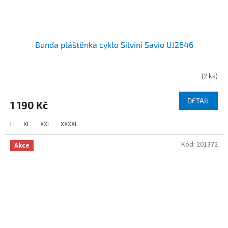
Bunda pláštěnka cyklo Silvini Savio UJ2646
(
2 ks
)
DETAIL
1 190 Kč
L
XL
XXL
XXXXL
Kód:
201372
Akce