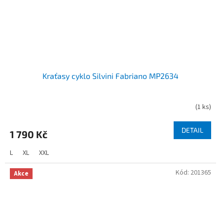
Kraťasy cyklo Silvini Fabriano MP2634
(
1 ks
)
DETAIL
1 790 Kč
L
XL
XXL
Kód:
201365
Akce