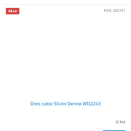
Kód:
201337
Akce
Dres cyklo Silvini Denna WD2243
(
1 ks
)