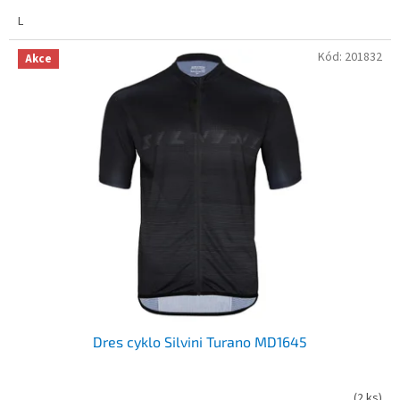
L
Kód:
201832
Akce
Dres cyklo Silvini Turano MD1645
(
2 ks
)