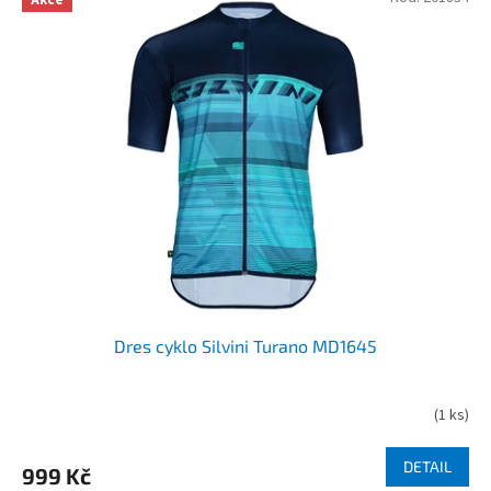
Dres cyklo Silvini Turano MD1645
(
1 ks
)
DETAIL
999 Kč