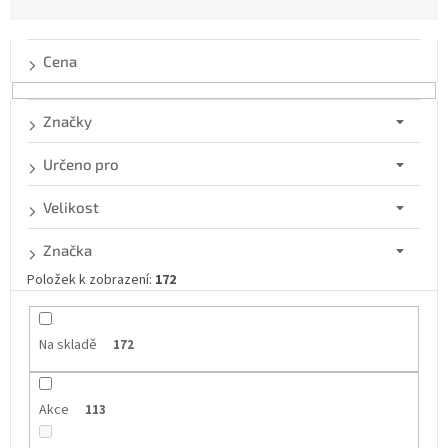
n
í
p
Cena
r
o
d
Značky
u
k
Určeno pro
t
ů
Velikost
Značka
Položek k zobrazení:
172
Na skladě
172
Akce
113