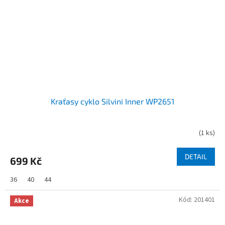
Kraťasy cyklo Silvini Inner WP2651
(
1 ks
)
DETAIL
699 Kč
36
40
44
Kód:
201401
Akce