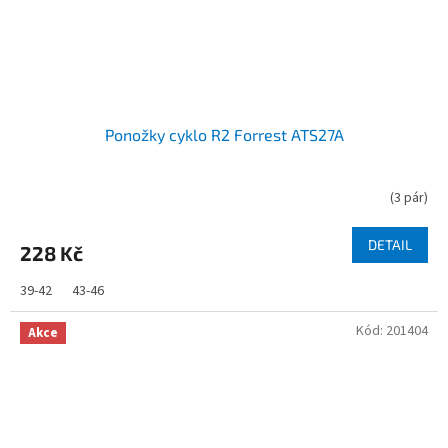
Ponožky cyklo R2 Forrest ATS27A
(
3 pár
)
DETAIL
228 Kč
39-42
43-46
Kód:
201404
Akce