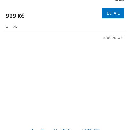
DETAIL
999 Kč
L
XL
Kód:
201421