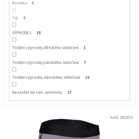
Novinka
0
Tip
0
VÝPRODEJ
18
Totální výprodej dětského oblečení
1
Totální výprodej pánského oblečení
7
Totální výprodej dámského oblečení
10
Nezasílat do cen. automatu
27
V
Kód:
201853
ý
p
i