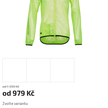
od 1 399 Kč
od
979 Kč
Měrná
Zvolte variantu
cena: