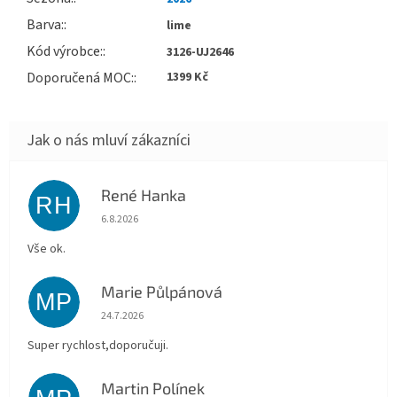
Barva
:
lime
Kód výrobce
:
3126-UJ2646
Doporučená MOC
:
1399 Kč
René Hanka
RH
Hodnocení obchodu je 5 z 5 hvězdiček.
6.8.2026
Vše ok.
Marie Půlpánová
MP
Hodnocení obchodu je 5 z 5 hvězdiček.
24.7.2026
Super rychlost,doporučuji.
Martin Polínek