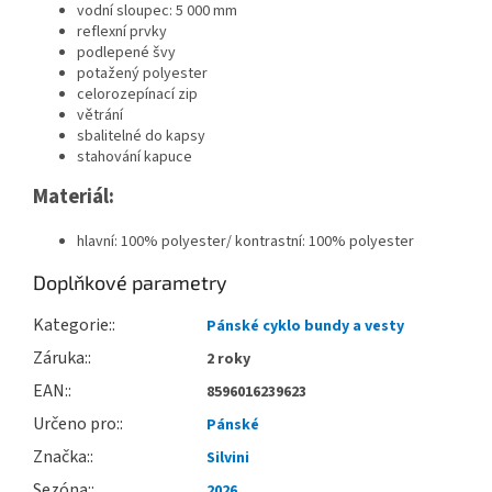
vodní sloupec: 5 000 mm
reflexní prvky
podlepené švy
potažený polyester
celorozepínací zip
větrání
sbalitelné do kapsy
stahování kapuce
Materiál:
hlavní: 100% polyester/ kontrastní: 100% polyester
Doplňkové parametry
Kategorie
:
Pánské cyklo bundy a vesty
Záruka
:
2 roky
EAN
:
8596016239623
Určeno pro
:
Pánské
Značka
:
Silvini
Sezóna
:
2026