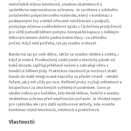
mimořádně nízkou hmotností, snadnou sbalitelností a
spolehlivou nepromokavou ochranou. Je vyrobena z odolného
potaženého polyesterového materiálu, který v kombinaci s
podlepenými švy a lehké síťované odvětrávání v podpaží,
poskytuje účinnou voděodolnost spolu s částečnou prodyšností
pro větší pohodlí během pohybu. Kompaktní kapuce s měkkým
látkovým lemem dobře padne kolem hlavy i za větrného
počasí. Když není potřeba, lze jej snadno srolovat .
Bunda má zip po celé délce, takže se snadno obléká a svléká, i
když je mokrá. Prodloužený zadní panel a elastický pásek od
boků dozadu zajišťují přiléhavé nošení a zabraňují větru v
bundičce během jízdy. Praktickou vlastností je možnost sbalit
bundu do malé integrované kapsičky na přední straně – ideální
řešení, jak ji mít vždy po ruce. Reflexní prvky zvyšují viditelnost a
bezpečnost za zhoršených světelných podmínek. Savio je
ideální volbou pro každého, kdo hledá lehkou, funkční a snadno
sbalitelnou ochranu před nepříznivým počasím. Je vhodná nejen
pro cyklistiku ale i pro další outdoorové aktivity, kde oceníte
kombinaci nízké hmotnosti, odolnosti a praktičnosti.
Vlastnosti: