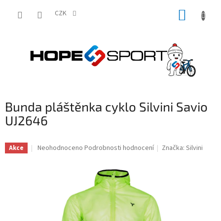
Přejít
NÁKUP
na
CZK
obsah
KOŠÍK
Bunda pláštěnka cyklo Silvini Savio
UJ2646
Průměrné
Neohodnoceno
Podrobnosti hodnocení
Značka:
Silvini
Akce
hodnocení
produktu
je
0,0
z
5
hvězdiček.