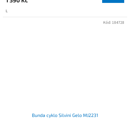
1 390 Kč
L
Kód:
184728
Bunda cyklo Silvini Gelo MJ2231