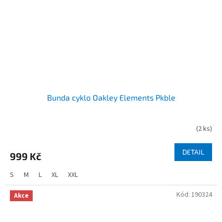
Bunda cyklo Oakley Elements Pkble
(
2 ks
)
DETAIL
999 Kč
S
M
L
XL
XXL
Kód:
190324
Akce