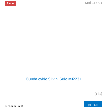
Kód:
184731
Akce
Bunda cyklo Silvini Gelo MJ2231
(
1 ks
)
DETAIL