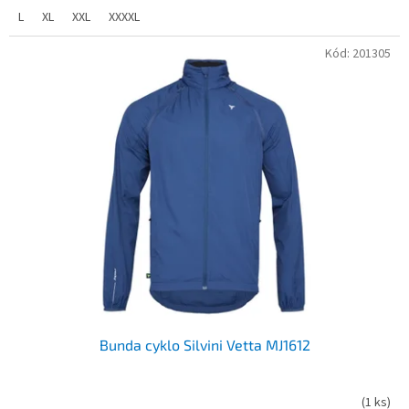
L
XL
XXL
XXXXL
Kód:
201305
Bunda cyklo Silvini Vetta MJ1612
(
1 ks
)