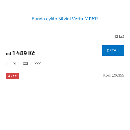
Bunda cyklo Silvini Vetta MJ1612
(
2 ks
)
DETAIL
1 489 Kč
od
L
XL
XXL
XXXL
Kód:
196355
Akce