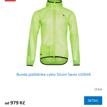
Bunda pláštěnka cyklo Silvini Savio UJ2646
(
2 ks
)
DETAIL
979 Kč
od