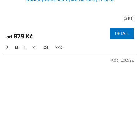
(
3 ks
)
DETAIL
879 Kč
od
S
M
L
XL
XXL
XXXL
Kód:
200572