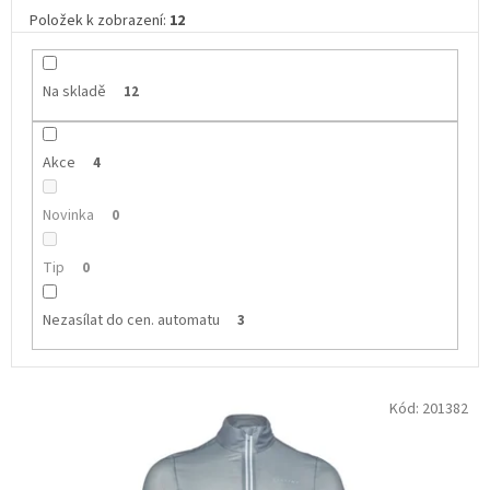
Položek k zobrazení:
12
Na skladě
12
Akce
4
Novinka
0
Tip
0
Nezasílat do cen. automatu
3
V
Kód:
201382
ý
p
i