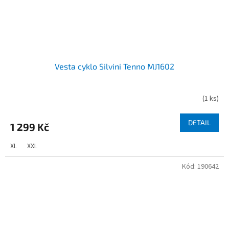
Vesta cyklo Silvini Tenno MJ1602
(
1 ks
)
DETAIL
1 299 Kč
XL
XXL
Kód:
190642