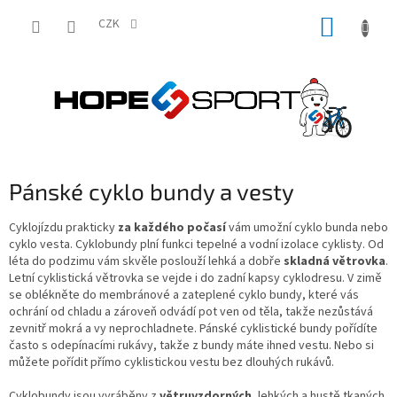
Přejít
NÁKUP
na
CZK
obsah
KOŠÍK
Pánské cyklo bundy a vesty
Cyklojízdu prakticky
za každého počasí
vám umožní cyklo bunda nebo
cyklo vesta. Cyklobundy plní funkci tepelné a vodní izolace cyklisty. Od
léta do podzimu vám skvěle poslouží lehká a dobře
skladná větrovka
.
Letní cyklistická větrovka se vejde i do zadní kapsy cyklodresu. V zimě
se oblékněte do membránové a zateplené cyklo bundy, které vás
ochrání od chladu a zároveň odvádí pot ven od těla, takže nezůstává
zevnitř mokrá a vy neprochladnete. Pánské cyklistické bundy pořídíte
často s odepínacími rukávy, takže z bundy máte ihned vestu. Nebo si
můžete pořídit přímo cyklistickou vestu bez dlouhých rukávů.
Cyklobundy jsou vyráběny z
větruvzdorných
, lehkých a hustě tkaných