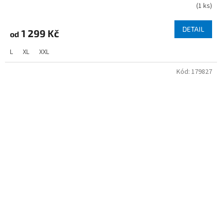
(
1 ks
)
DETAIL
1 299 Kč
od
L
XL
XXL
Kód:
179827