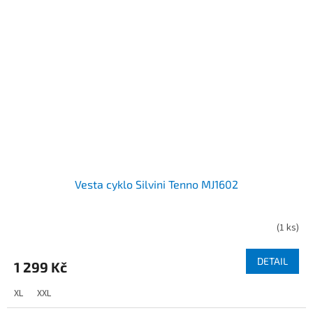
Vesta cyklo Silvini Tenno MJ1602
(
1 ks
)
DETAIL
1 299 Kč
XL
XXL