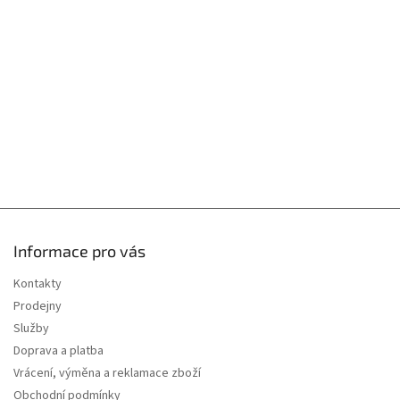
a
r
t
v
í
k
y
v
ý
p
i
s
u
Informace pro vás
Kontakty
Prodejny
Služby
Doprava a platba
Vrácení, výměna a reklamace zboží
Obchodní podmínky