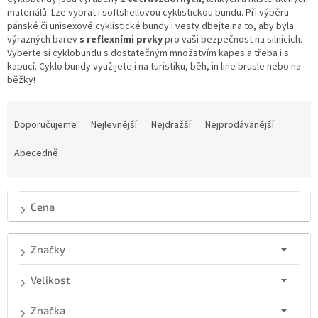
materiálů. Lze vybrat i softshellovou cyklistickou bundu. Při výběru
pánské či unisexové cyklistické bundy i vesty dbejte na to, aby byla
výrazných barev
s
reflexními prvky
pro vaši bezpečnost na silnicích.
Vyberte si cyklobundu s dostatečným množstvím kapes a třeba i s
kapucí. Cyklo bundy využijete i na turistiku, běh, in line brusle nebo na
běžky!
Ř
a
Doporučujeme
Nejlevnější
Nejdražší
Nejprodávanější
z
e
Abecedně
n
í
p
Cena
r
o
d
Značky
u
k
Velikost
t
ů
Značka