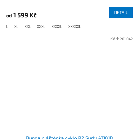
DETAIL
1 599 Kč
od
L
XL
XXL
XXXL
XXXXL
XXXXXL
Kód:
201042
Bunda pláštěnka cyklo R2 Surly ATJ01B