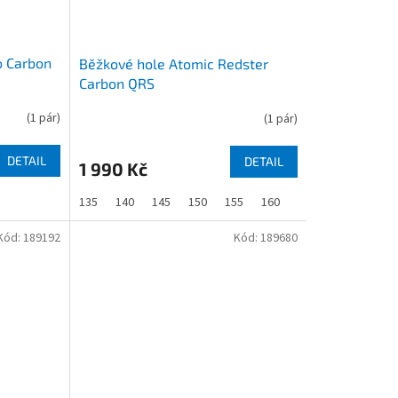
o Carbon
Běžkové hole Atomic Redster
Carbon QRS
(
1 pár
)
(
1 pár
)
DETAIL
DETAIL
1 990 Kč
135
140
145
150
155
160
Kód:
189192
Kód:
189680