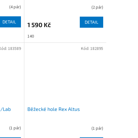
(
4 pár
)
(
2 pár
)
DETAIL
DETAIL
1 590 Kč
140
Kód:
183589
Kód:
182895
S/Lab
Běžecké hole Rex Altus
(
1 pár
)
(
1 pár
)