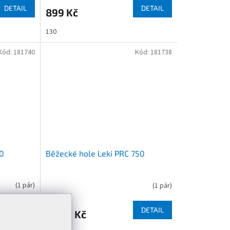
DETAIL
DETAIL
899 Kč
130
Kód:
181740
Kód:
181738
50
Běžecké hole Leki PRC 750
(
1 pár
)
(
1 pár
)
DETAIL
DETAIL
2 999 Kč