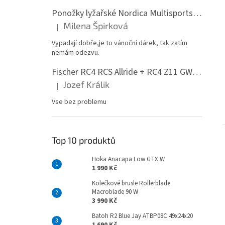
Ponožky lyžařské Nordica Multisports Winter dvojbalení
Milena Špirková
|
Hodnocení produktu je 5 z 5 hvězdiček.
Vypadají dobře,je to vánoční dárek, tak zatím
nemám odezvu.
Fischer RC4 RCS Allride + RC4 Z11 GW PR
Jozef Králik
|
Hodnocení produktu je 5 z 5 hvězdiček.
Vse bez problemu
Top 10 produktů
Hoka Anacapa Low GTX W
1 990 Kč
Kolečkové brusle Rollerblade
Macroblade 90 W
3 990 Kč
Batoh R2 Blue Jay ATBP08C 49x24x20