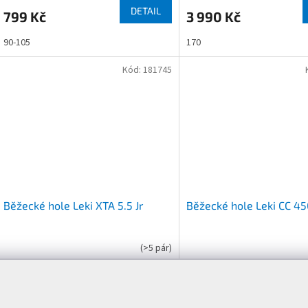
DETAIL
799 Kč
3 990 Kč
90-105
170
Kód:
181745
Běžecké hole Leki XTA 5.5 Jr
Běžecké hole Leki CC 4
(
>5 pár
)
DETAIL
1 090 Kč
1 950 Kč