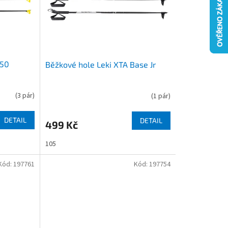
850
Běžkové hole Leki XTA Base Jr
(
3 pár
)
(
1 pár
)
DETAIL
DETAIL
499 Kč
105
Kód:
197761
Kód:
197754