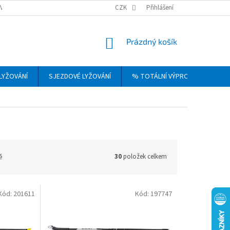
VRÁCENÍ, VÝMĚNA A REKLAMACE ZBOŽÍ
CZK
OBCHODNÍ PODMÍNKY
Přihlášení
PODM
NÁKUPNÍ
Prázdný košík
KOŠÍK
LYŽOVÁNÍ
SJEZDOVÉ LYŽOVÁNÍ
% TOTÁLNÍ VÝPRODEJ
DÁ
ě
30
položek celkem
Kód:
201611
Kód:
197747