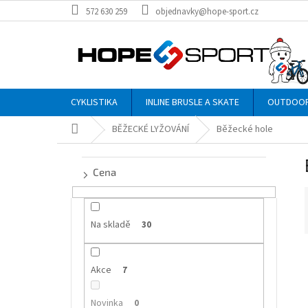
Přejít
572 630 259
objednavky@hope-sport.cz
na
obsah
CYKLISTIKA
INLINE BRUSLE A SKATE
OUTDOO
Domů
BĚŽECKÉ LYŽOVÁNÍ
Běžecké hole
P
o
Cena
s
t
r
a
Na skladě
30
n
n
í
Akce
í
7
p
i
a
Novinka
0