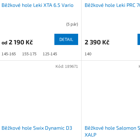
Běžkové hole Leki XTA 6.5 Vario
Běžkové hole Leki PRC 
(
5 pár
)
DETAIL
2 190 Kč
2 390 Kč
od
145-165
155-175
125-145
140
Kód:
189671
Běžkové hole Swix Dynamic D3
Běžkové hole Salomon 
XALP