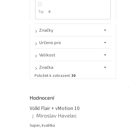
n
e
Tip
0
l
Značky
Určeno pro
Velikost
Značka
Položek k zobrazení:
30
Hodnocení
Völkl Flair + vMotion 10
Miroslav Havelec
|
Hodnocení produktu je 5 z 5 hvězdiček.
Super, kvalitka