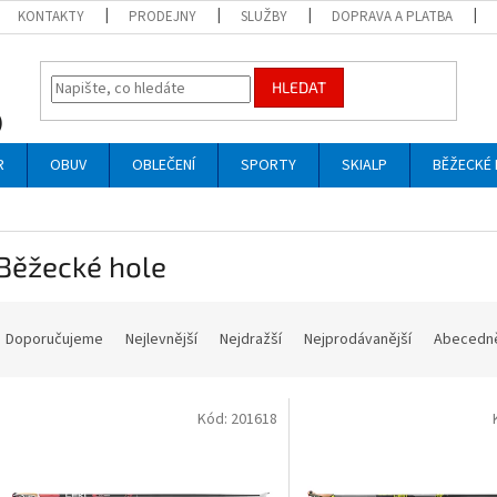
KONTAKTY
PRODEJNY
SLUŽBY
DOPRAVA A PLATBA
HLEDAT
R
OBUV
OBLEČENÍ
SPORTY
SKIALP
BĚŽECKÉ 
Běžecké hole
Ř
a
Doporučujeme
Nejlevnější
Nejdražší
Nejprodávanější
Abecedn
z
e
V
n
Kód:
201618
ý
p
p
r