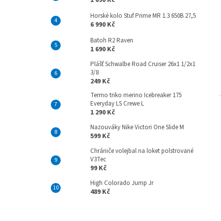
1 690 Kč
Horské kolo Stuf Prime MR 1.3 650B 27,5
6 990 Kč
Batoh R2 Raven
1 690 Kč
Plášť Schwalbe Road Cruiser 26x1 1/2x1
3/8
249 Kč
Termo triko merino Icebreaker 175
Everyday LS Crewe L
1 290 Kč
Nazouváky Nike Victori One Slide M
599 Kč
Chrániče volejbal na loket polstrované
V3Tec
99 Kč
High Colorado Jump Jr
489 Kč