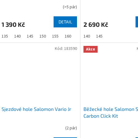
(
>5 pár
)
DETAIL
1 390 Kč
2 690 Kč
135
140
145
150
155
160
165
140
170
145
Kód:
183590
Akce
Sjezdové hole Salomon Vario Jr
Běžecké hole Salomon 
Carbon Click Kit
(
2 pár
)