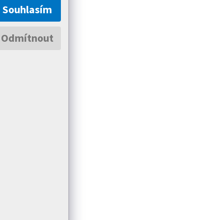
Souhlasím
Odmítnout