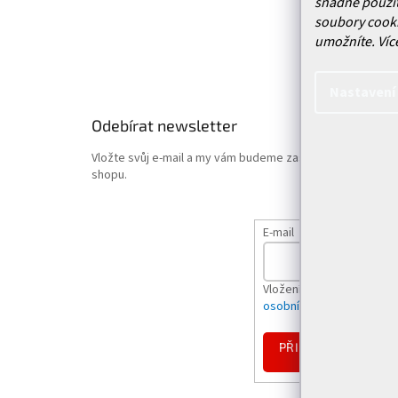
snadné použit
Obchodn
soubory cooki
Podmínk
umožníte.
Víc
Hodnoce
Nastavení
Odebírat newsletter
Vložte svůj e-mail a my vám budeme zasílat informace o
shopu.
E-mail
Vložením e-mailu souhlas
osobních údajů
PŘIHLÁSIT
SE