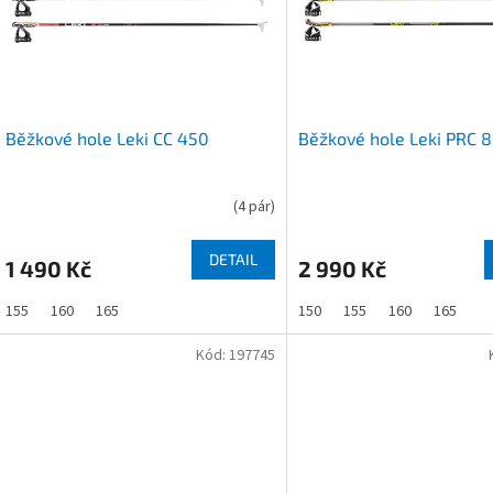
s
o
p
d
r
u
o
k
d
t
u
ů
Běžkové hole Leki CC 450
Běžkové hole Leki PRC 
k
t
ů
(
4 pár
)
DETAIL
1 490 Kč
2 990 Kč
155
160
165
150
155
160
165
Kód:
197745