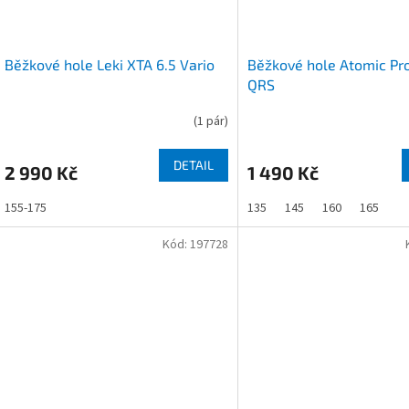
Běžkové hole Leki XTA 6.5 Vario
Běžkové hole Atomic Pr
QRS
(
1 pár
)
DETAIL
2 990 Kč
1 490 Kč
155-175
135
145
160
165
Kód:
197728