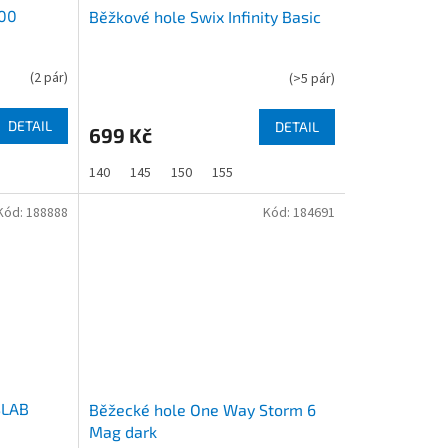
700
Běžkové hole Swix Infinity Basic
(
2 pár
)
(
>5 pár
)
DETAIL
DETAIL
699 Kč
140
145
150
155
Kód:
188888
Kód:
184691
SLAB
Běžecké hole One Way Storm 6
Mag dark