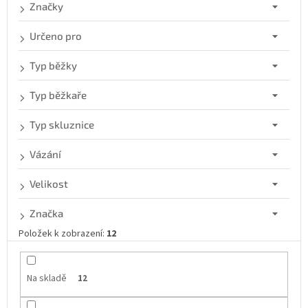
d
Značky
u
k
Určeno pro
t
ů
Typ běžky
Typ běžkaře
Typ skluznice
Vázání
Velikost
Značka
Položek k zobrazení:
12
Na skladě
12