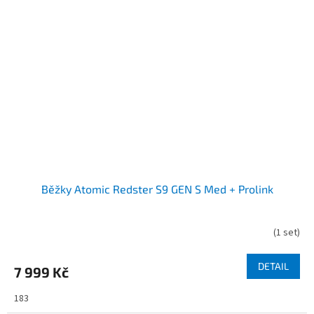
Běžky Atomic Redster S9 GEN S Med + Prolink
(
1 set
)
DETAIL
7 999 Kč
183