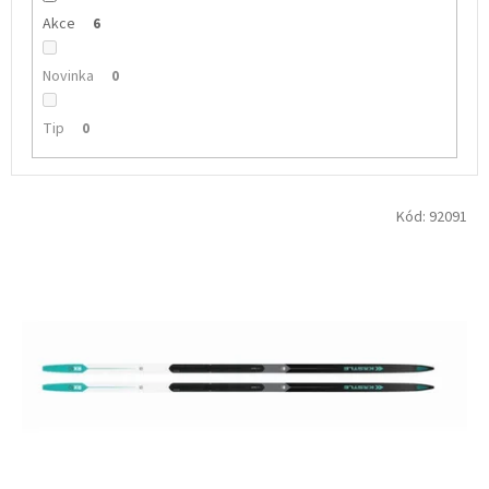
Akce
6
Novinka
0
Tip
0
V
Kód:
92091
ý
p
i
s
p
r
o
d
u
k
t