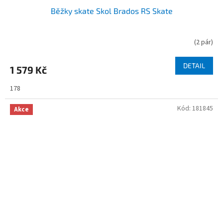
Běžky skate Skol Brados RS Skate
(
2 pár
)
DETAIL
1 579 Kč
178
Kód:
181845
Akce