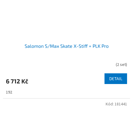
Salomon S/Max Skate X-Stiff + PLK Pro
(
2 set
)
DETAIL
6 712 Kč
192
Kód:
181441