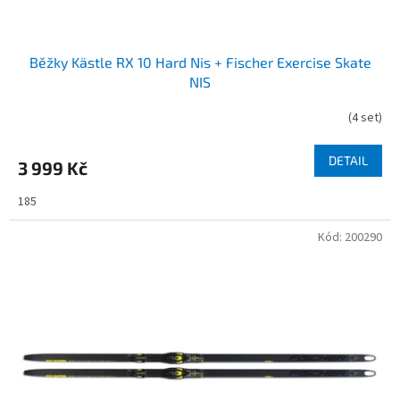
ů
Běžky Kästle RX 10 Hard Nis + Fischer Exercise Skate
NIS
(
4 set
)
DETAIL
3 999 Kč
185
Kód:
200290