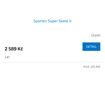
Sporten Super Skate Jr
(
2 pár
)
DETAIL
2 589 Kč
147
Kód:
181443