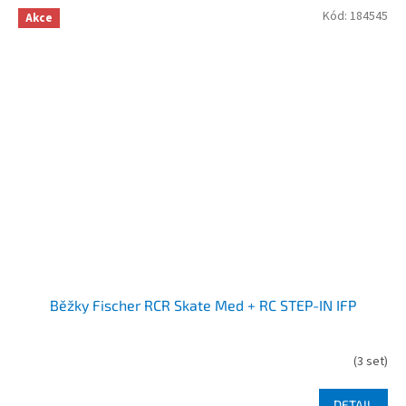
Kód:
184545
Akce
Běžky Fischer RCR Skate Med + RC STEP-IN IFP
(
3 set
)
DETAIL