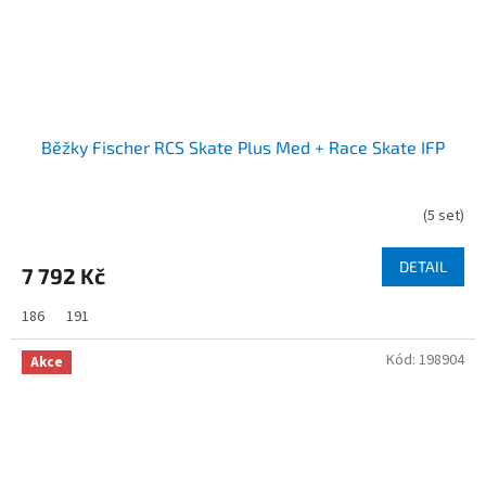
Běžky Fischer RCS Skate Plus Med + Race Skate IFP
(
5 set
)
DETAIL
7 792 Kč
186
191
Kód:
198904
Akce