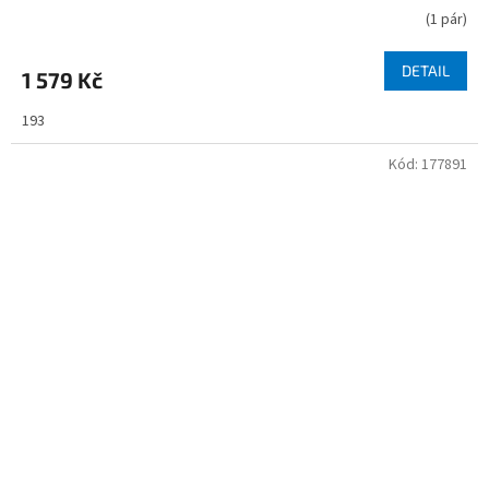
(
1 pár
)
DETAIL
1 579 Kč
193
Kód:
177891