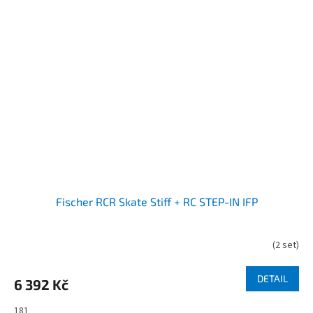
Fischer RCR Skate Stiff + RC STEP-IN IFP
(
2 set
)
DETAIL
6 392 Kč
181