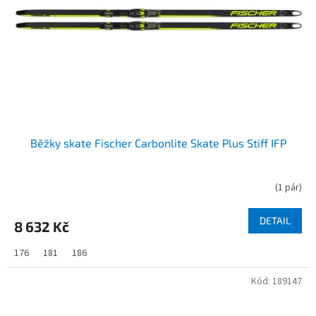
Běžky skate Fischer Carbonlite Skate Plus Stiff IFP
(
1 pár
)
DETAIL
8 632 Kč
176
181
186
Kód:
189147