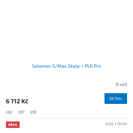
Salomon S/Max Skate + PLK Pro
(
5 set
)
DETAIL
6 712 Kč
182
187
192
Kód:
176743
Akce