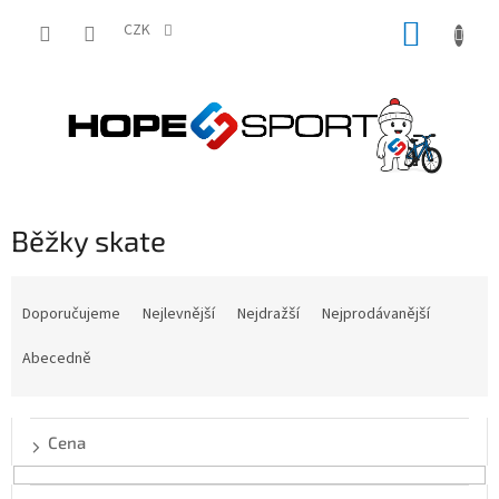
Přejít
NÁKUP
na
CZK
obsah
KOŠÍK
Běžky skate
Ř
a
Doporučujeme
Nejlevnější
Nejdražší
Nejprodávanější
z
e
Abecedně
n
í
p
Cena
r
o