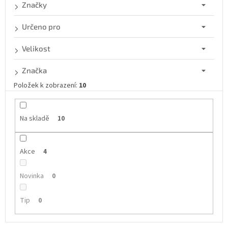
d
Značky
u
k
Určeno pro
t
ů
Velikost
Značka
Položek k zobrazení:
10
Na skladě
10
Akce
4
Novinka
0
Tip
0