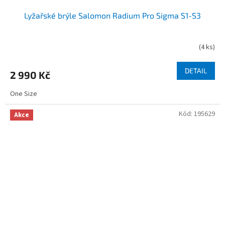
Lyžařské brýle Salomon Radium Pro Sigma S1-S3
(
4 ks
)
DETAIL
2 990 Kč
One Size
Kód:
195629
Akce