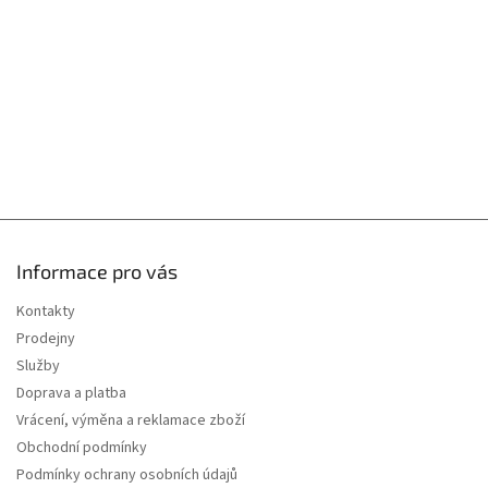
v
í
k
y
v
ý
p
i
s
u
Informace pro vás
Kontakty
Prodejny
Služby
Doprava a platba
Vrácení, výměna a reklamace zboží
Obchodní podmínky
Podmínky ochrany osobních údajů