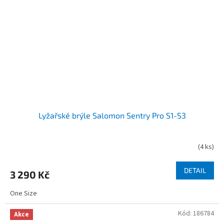
Lyžařské brýle Salomon Sentry Pro S1-S3
(
4 ks
)
DETAIL
3 290 Kč
One Size
Kód:
186784
Akce