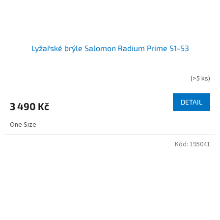
Lyžařské brýle Salomon Radium Prime S1-S3
(
>5 ks
)
DETAIL
3 490 Kč
One Size
Kód:
195041