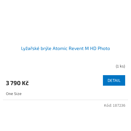
Lyžařské brýle Atomic Revent M HD Photo
(
1 ks
)
DETAIL
3 790 Kč
One Size
Kód:
187236