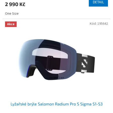
DETAIL
2 990 Kč
One Size
Kód:
195642
Akce
Lyžařské brýle Salomon Radium Pro S Sigma S1-S3