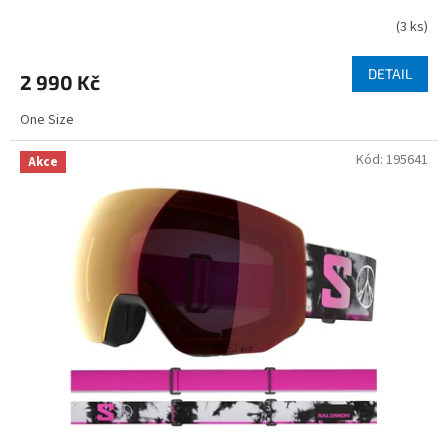
(
3 ks
)
DETAIL
2 990 Kč
One Size
Kód:
195641
Akce