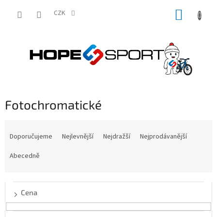
Přejít
NÁKUP
na
CZK
obsah
KOŠÍK
Fotochromatické
Ř
a
Doporučujeme
Nejlevnější
Nejdražší
Nejprodávanější
z
e
Abecedně
n
í
p
Cena
r
o