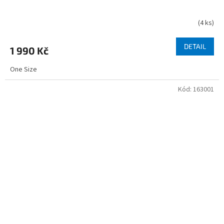
(
4 ks
)
DETAIL
1 990 Kč
One Size
Kód:
163001