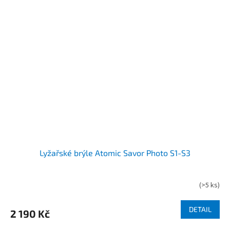
Lyžařské brýle Atomic Savor Photo S1-S3
(
>5 ks
)
Průměrné
hodnocení
produktu
DETAIL
2 190 Kč
je
4,0