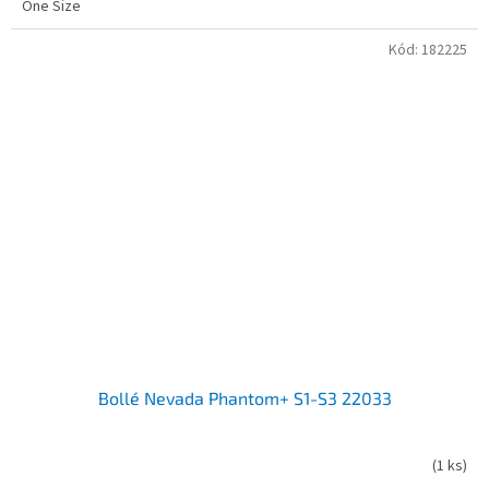
One Size
z
5
Kód:
182225
hvězdiček.
Bollé Nevada Phantom+ S1-S3 22033
(
1 ks
)