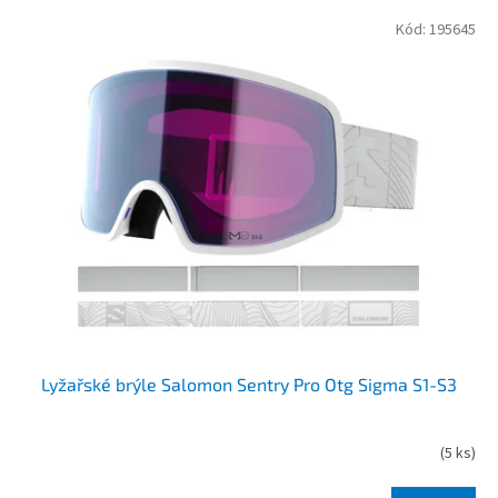
V
Kód:
195645
ý
p
i
s
p
r
o
d
u
k
t
ů
Lyžařské brýle Salomon Sentry Pro Otg Sigma S1-S3
(
5 ks
)