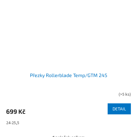
Přezky Rollerblade Temp/GTM 245
(
>5 ks
)
DETAIL
699 Kč
24-25,5