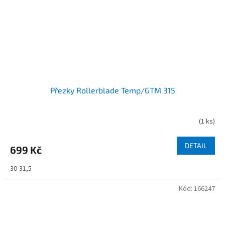
Přezky Rollerblade Temp/GTM 315
(
1 ks
)
DETAIL
699 Kč
30-31,5
Kód:
166247