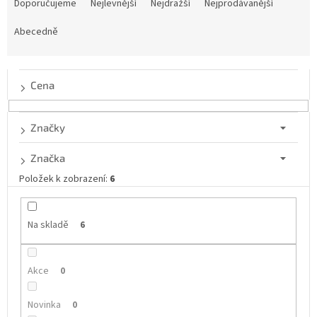
a
Doporučujeme
Nejlevnější
Nejdražší
Nejprodávanější
z
e
Abecedně
n
í
p
Cena
r
o
d
Značky
u
k
Značka
t
Položek k zobrazení:
6
ů
Na skladě
6
Akce
0
Novinka
0