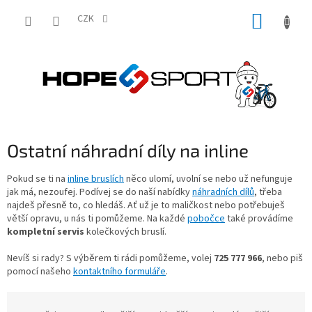
Přejít
NÁKUP
na
CZK
obsah
KOŠÍK
Ostatní náhradní díly na inline
Pokud se ti na
inline bruslích
něco ulomí, uvolní se nebo už nefunguje
jak má, nezoufej. Podívej se do naší nabídky
náhradních dílů
, třeba
najdeš přesně to, co hledáš. Ať už je to maličkost nebo potřebuješ
větší opravu, u nás ti pomůžeme. Na každé
pobočce
také provádíme
kompletní servis
kolečkových bruslí.
Nevíš si rady? S výběrem ti rádi pomůžeme, volej
725 777 966
, nebo piš
pomocí našeho
kontaktního formuláře
.
Ř