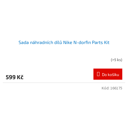
Sada náhradních dílů Nike N-dorfin Parts Kit
(
>5 ks
)
Do košíku
599 Kč
Kód:
166175