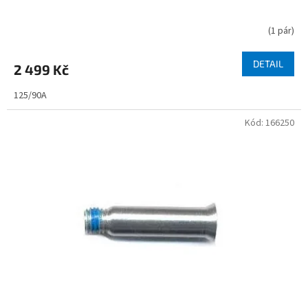
(
1 pár
)
DETAIL
2 499 Kč
125/90A
Kód:
166250