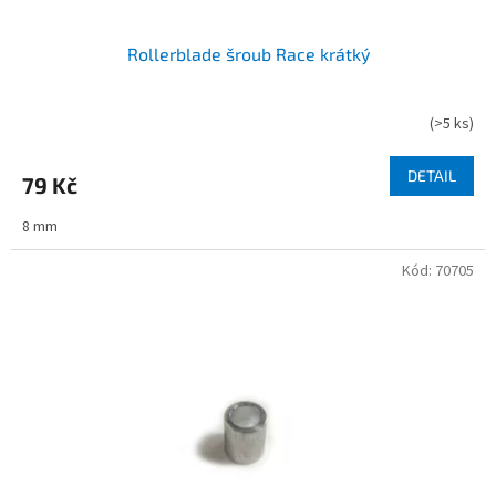
Rollerblade šroub Race krátký
(
>5 ks
)
DETAIL
79 Kč
8 mm
Kód:
70705