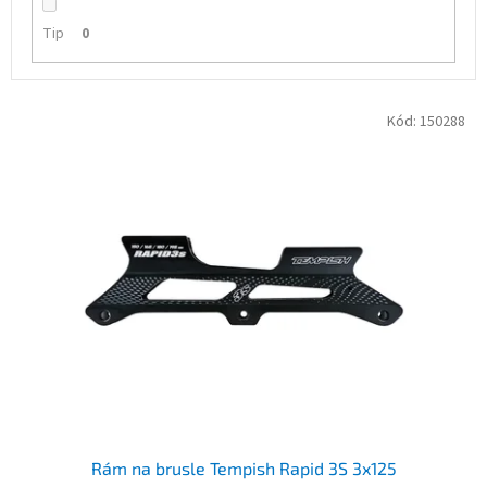
Tip
0
V
Kód:
150288
ý
p
i
s
p
r
o
d
u
k
t
ů
Rám na brusle Tempish Rapid 3S 3x125