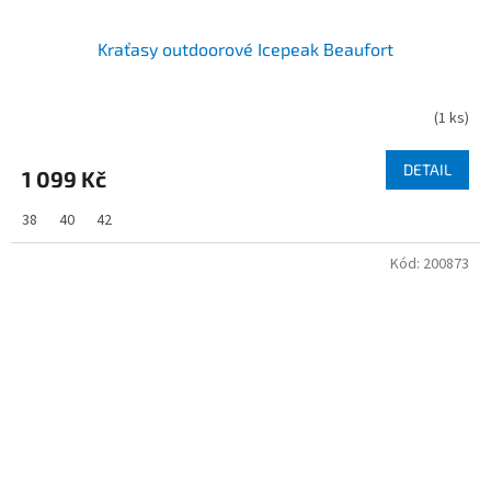
Kraťasy outdoorové Icepeak Beaufort
(
1 ks
)
DETAIL
1 099 Kč
38
40
42
Kód:
200873