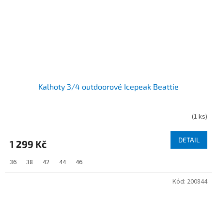
Kalhoty 3/4 outdoorové Icepeak Beattie
(
1 ks
)
DETAIL
1 299 Kč
36
38
42
44
46
Kód:
200844