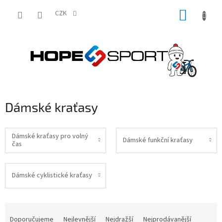
Přejít
NÁKUP
na
CZK
obsah
KOŠÍK
Dámské kraťasy
Dámské kraťasy pro volný
Dámské funkční kraťasy
čas
Dámské cyklistické kraťasy
Ř
a
Doporučujeme
Nejlevnější
Nejdražší
Nejprodávanější