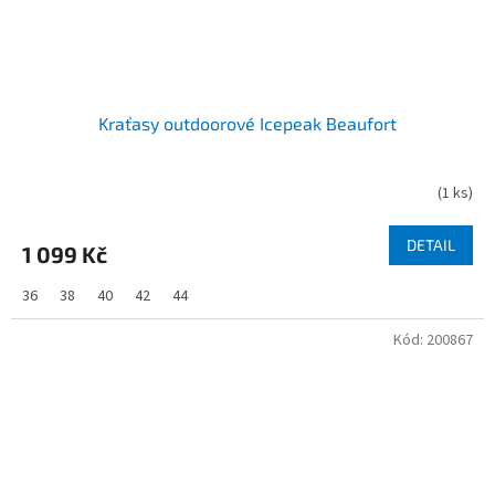
Kraťasy outdoorové Icepeak Beaufort
(
1 ks
)
DETAIL
1 099 Kč
36
38
40
42
44
Kód:
200867