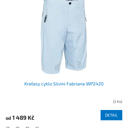
Kraťasy cyklo Silvini Fabriana WP2420
(
1 ks
)
DETAIL
1 489 Kč
od