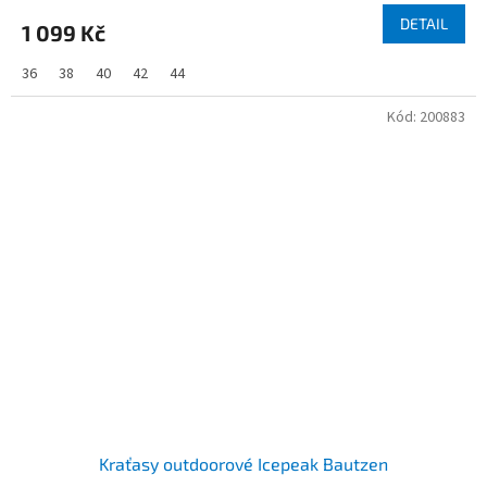
DETAIL
1 099 Kč
36
38
40
42
44
Kód:
200883
Kraťasy outdoorové Icepeak Bautzen