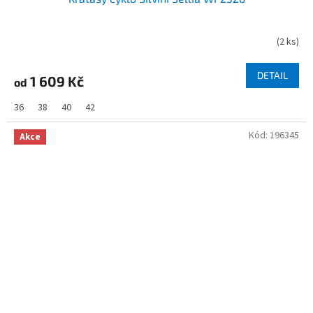
(
2 ks
)
DETAIL
1 609 Kč
od
36
38
40
42
Kód:
196345
Akce