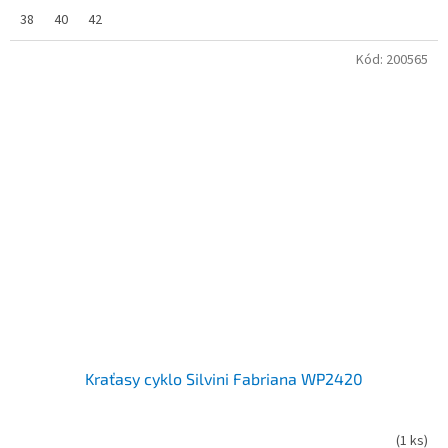
38
40
42
Kód:
200565
Kraťasy cyklo Silvini Fabriana WP2420
(
1 ks
)