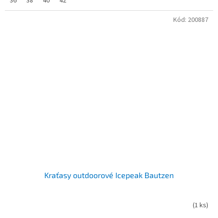
36
38
40
42
Kód:
200887
Kraťasy outdoorové Icepeak Bautzen
(
1 ks
)