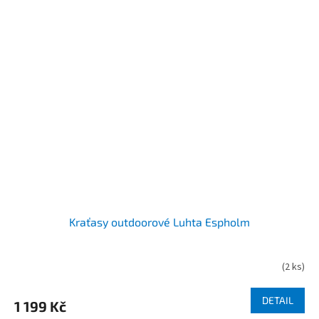
Kraťasy outdoorové Luhta Espholm
(
2 ks
)
DETAIL
1 199 Kč