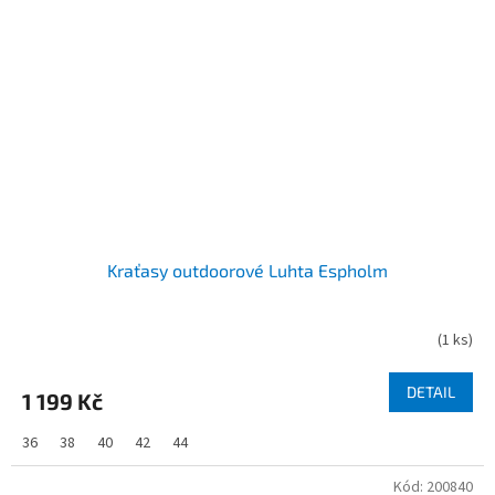
Kraťasy outdoorové Luhta Espholm
(
1 ks
)
DETAIL
1 199 Kč
36
38
40
42
44
Kód:
200840