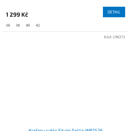
DETAIL
1 299 Kč
36
38
40
42
Kód:
196371
Kraťasy cyklo Silvini Sellia WP2526