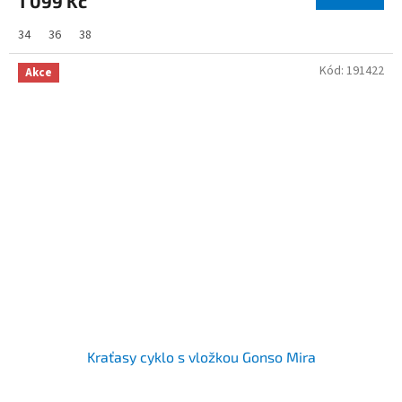
1 099 Kč
34
36
38
Kód:
191422
Akce
Kraťasy cyklo s vložkou Gonso Mira