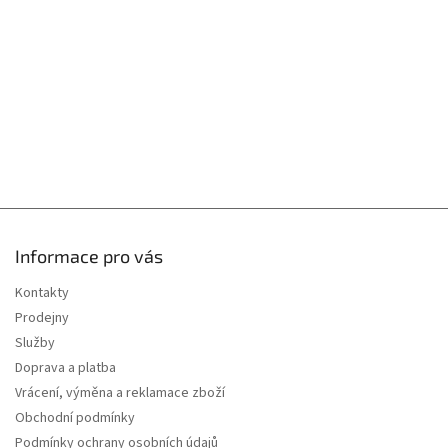
t
v
í
ý
p
i
s
u
Informace pro vás
Kontakty
Prodejny
Služby
Doprava a platba
Vrácení, výměna a reklamace zboží
Obchodní podmínky
Podmínky ochrany osobních údajů