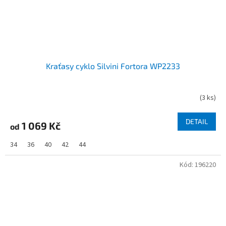
Kraťasy cyklo Silvini Fortora WP2233
(
3 ks
)
DETAIL
1 069 Kč
od
34
36
40
42
44
Kód:
196220