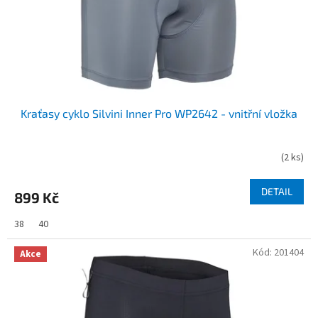
d
u
k
t
ů
Kraťasy cyklo Silvini Inner Pro WP2642 - vnitřní vložka
(
2 ks
)
DETAIL
899 Kč
38
40
Kód:
201404
Akce