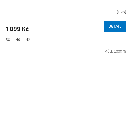
(
1 ks
)
DETAIL
1 099 Kč
38
40
42
Kód:
200879