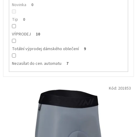
Novinka
0
Tip
0
VÝPRODEJ
10
Totální výprodej dámského oblečení
9
Nezasílat do cen. automatu
7
V
Kód:
201853
ý
p
i
s
p
r
o