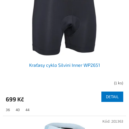
Kraťasy cyklo Silvini Inner WP2651
(
1 ks
)
DETAIL
699 Kč
36
40
44
Kód:
201363