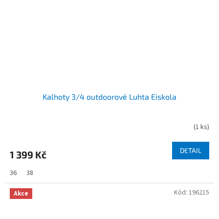
Kalhoty 3/4 outdoorové Luhta Eiskola
(
1 ks
)
DETAIL
1 399 Kč
36
38
Kód:
196215
Akce