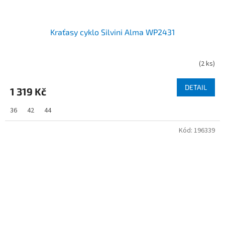
Kraťasy cyklo Silvini Alma WP2431
(
2 ks
)
Průměrné
hodnocení
produktu
DETAIL
1 319 Kč
je
5,0
36
42
44
z
5
Kód:
196339
hvězdiček.