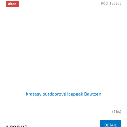
Kód:
195809
Akce
Kraťasy outdoorové Icepeak Bautzen
(
2 ks
)
DETAIL