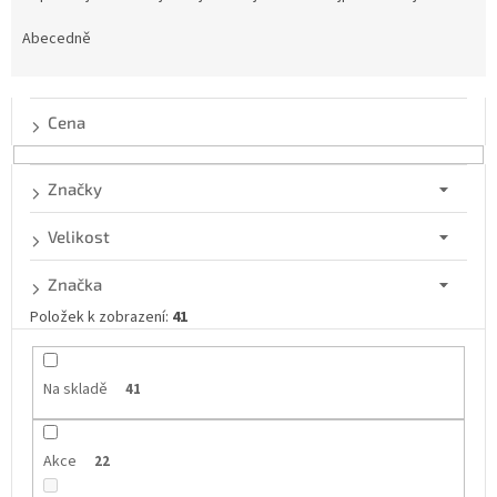
z
e
Abecedně
n
í
p
Cena
r
o
d
Značky
u
k
Velikost
t
ů
Značka
Položek k zobrazení:
41
Na skladě
41
Akce
22