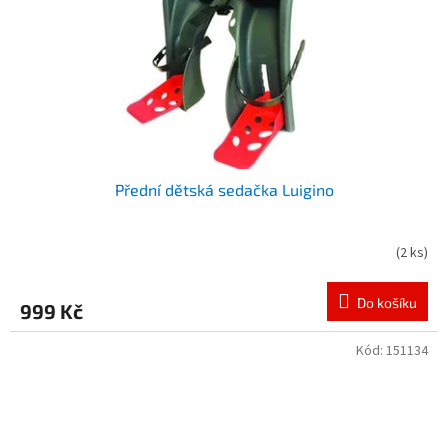
Přední dětská sedačka Luigino
(
2 ks
)
Do košíku
999 Kč
Kód:
151134