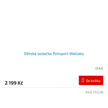
Dětská sedačka Polisport Wallaby
(
3 ks
)
Do košíku
2 199 Kč
Kód:
151136