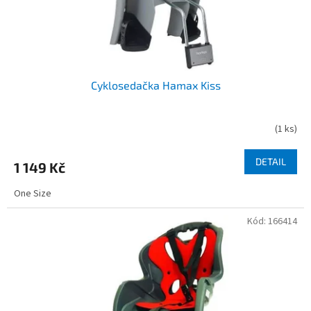
Cyklosedačka Hamax Kiss
(
1 ks
)
DETAIL
1 149 Kč
One Size
Kód:
166414