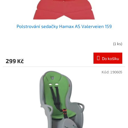
t
ů
Polstrování sedačky Hamax AS Valerveien 159
(
1 ks
)
Do košíku
299 Kč
Kód:
190605