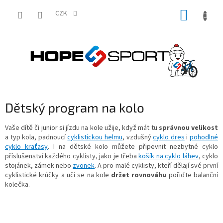
Přejít
NÁKUP
na
CZK
obsah
KOŠÍK
Dětský program na kolo
Vaše dítě či junior si jízdu na kole užije, když mát tu
správnou velikost
a typ kola, padnoucí
cyklistickou helmu
, vzdušný
cyklo dres
i
pohodlné
cyklo kraťasy
. I na dětské kolo můžete připevnit nezbytné cyklo
příslušenství každého cyklisty, jako je třeba
košík na cyklo láhev
, cyklo
stojánek, zámek nebo
zvonek
. A pro malé cyklisty, kteří dělají své první
cyklistické krůčky a učí se na kole
držet rovnováhu
pořiďte balanční
kolečka.