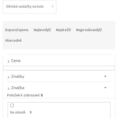
Dětské sedačky na kolo
Ř
a
Doporučujeme
Nejlevnější
Nejdražší
Nejprodávanější
z
e
Abecedně
n
í
p
Cena
r
o
d
Značky
u
k
Značka
t
Položek k zobrazení:
5
ů
Na skladě
5