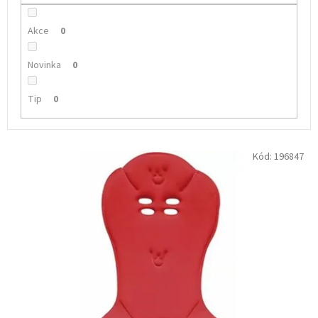
Akce
0
Novinka
0
Tip
0
V
Kód:
196847
ý
p
i
s
p
r
o
d
u
k