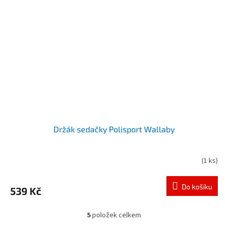
Držák sedačky Polisport Wallaby
(
1 ks
)
Do košíku
539 Kč
5
položek celkem
O