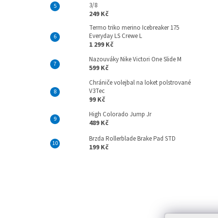
3/8
249 Kč
Termo triko merino Icebreaker 175
Everyday LS Crewe L
1 299 Kč
Nazouváky Nike Victori One Slide M
599 Kč
Chrániče volejbal na loket polstrované
V3Tec
99 Kč
High Colorado Jump Jr
489 Kč
Brzda Rollerblade Brake Pad STD
199 Kč
Z
á
p