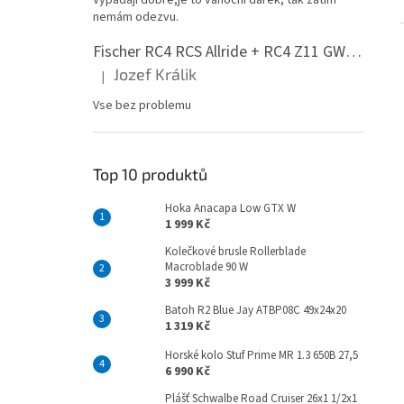
Vypadají dobře,je to vánoční dárek, tak zatím
nemám odezvu.
Fischer RC4 RCS Allride + RC4 Z11 GW PR
Jozef Králik
|
Hodnocení produktu je 5 z 5 hvězdiček.
Vse bez problemu
Top 10 produktů
Hoka Anacapa Low GTX W
1 999 Kč
Kolečkové brusle Rollerblade
Macroblade 90 W
3 999 Kč
Batoh R2 Blue Jay ATBP08C 49x24x20
1 319 Kč
Horské kolo Stuf Prime MR 1.3 650B 27,5
6 990 Kč
Plášť Schwalbe Road Cruiser 26x1 1/2x1