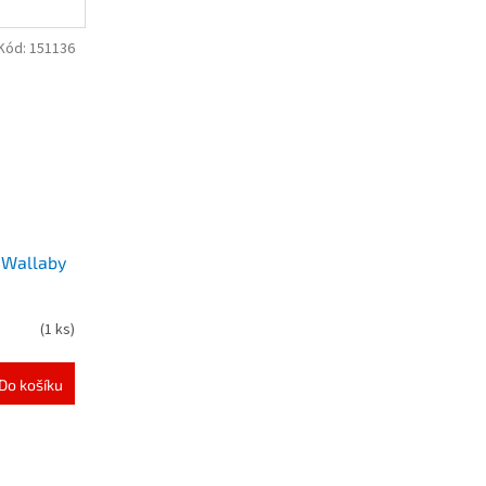
Kód:
151136
 Wallaby
(
1 ks
)
Do košíku