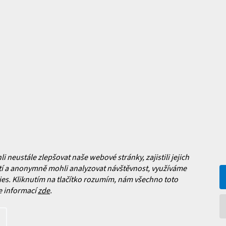
mace pro vás
Magazín
y
Jak vybrat lyžařské boty?
y
Jak vybrat lyže?
a platba
Často kladené dotazy
, výměna a reklamace zboží
í podmínky
y ochrany osobních údajů
ní obchodu
Facebook
neustále zlepšovat naše webové stránky, zajistili jejich
 nových produktech na našem e-
í a anonymně mohli analyzovat návštěvnost, využíváme
es. Kliknutím na tlačítko rozumím, nám všechno toto
e informací
zde
.