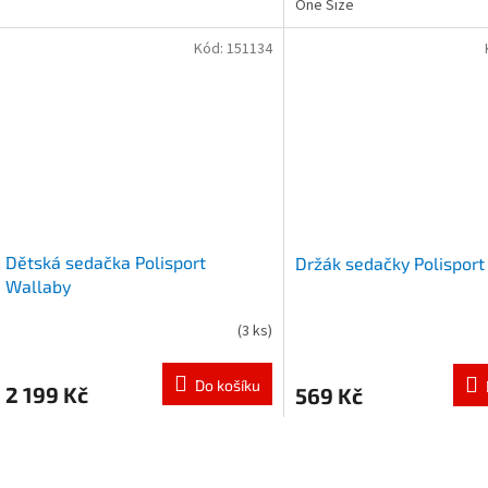
One Size
Kód:
151134
Dětská sedačka Polisport
Držák sedačky Polisport
Wallaby
(
3 ks
)
Do košíku
2 199 Kč
569 Kč
O
v
l