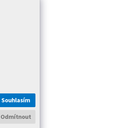
Souhlasím
Odmítnout