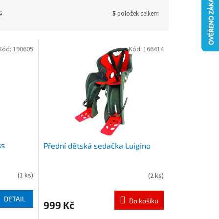
ě
5
položek celkem
Kód:
190605
Kód:
166414
ss
Přední dětská sedačka Luigino
(
1 ks
)
(
2 ks
)
DETAIL
Do košíku
999 Kč