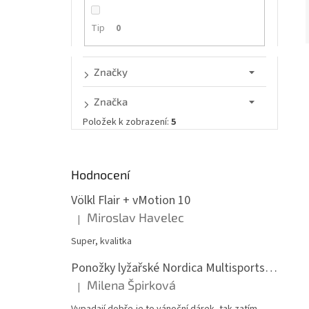
n
e
Tip
0
l
Značky
í
Značka
i
Položek k zobrazení:
5
Hodnocení
Völkl Flair + vMotion 10
Miroslav Havelec
|
Hodnocení produktu je 5 z 5 hvězdiček.
Super, kvalitka
Ponožky lyžařské Nordica Multisports Winter dvojbalení
Milena Špirková
|
Hodnocení produktu je 5 z 5 hvězdiček.