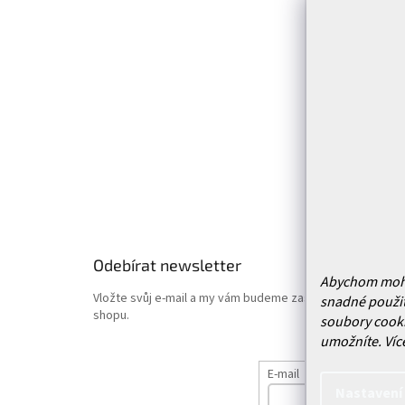
Infor
a
t
Kontakt
í
Prodejn
Služby
Doprava 
Vrácení
Obchodn
Podmínk
Hodnoce
Odebírat newsletter
Abychom mohli 
Vložte svůj e-mail a my vám budeme zasílat informace o
snadné použit
shopu.
soubory cooki
umožníte.
Víc
E-mail
Nastavení