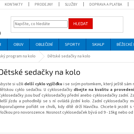
KONTAKTY
PRODEJNY
SLUŽBY
DOPRAVA A PLATBA
HLEDAT
R
OBUV
OBLEČENÍ
SPORTY
SKIALP
BĚŽECKÉ 
ský program na kolo
Dětské sedačky na kolo
Dětské sedačky na kolo
Abyste si užili
delší cyklo vyjížďku
i se svým potomkem, který ještě sám ne
dětskou cyklo sedačku. U cyklosedačky
dbejte na kvalitu a proveden
Cyklosedačky jsou buď cyklosedačky přední anebo cyklosedačky zadní. Zad
delší jízdu a pohodlněji se s ní ovládá jízdní kolo. Zadní cyklosedačk
doporučujeme pořídit ve chvíli, kdy dítě drží hlavičku. Chcete-li jezdit 
vložkou pro novorozence. Nosnost cyklosedaček bývá od 9 - 15kg nebo od 9 