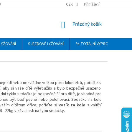
VRÁCENÍ, VÝMĚNA A REKLAMACE ZBOŽÍ
CZK
OBCHODNÍ PODMÍNKY
Přihlášení
PODM
NÁKUPNÍ
Prázdný košík
KOŠÍK
LYŽOVÁNÍ
SJEZDOVÉ LYŽOVÁNÍ
% TOTÁLNÍ VÝPRODEJ
DÁ
jezdí nebo nezvládne velkou porci kilometrů, pořiďte si
í
, aby si vaše dítě výlet užilo a bylo bezpečně usazeno.
ní cyklo sedačka je bezpečnější pro dítě, je vhodná pro
y mohou být buď pevné nebo polohovací. Sedačku na kolo
s vaším dítětem dříve, pořiďte si
vozík za kolo
s vnitřní
- 22kg v závislosti na typu sedačky.