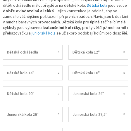
aby dítě dosáhlo na zem nejen špičkami, ale celými chodidly. Až bude
dítěti odrážedlo málo, přejděte na dětské kolo.
Dětská kola
jsou velice
dobře ovladatelná a lehká
. Jejich konstrukce je odolná, aby se
zamezilo vážnějšímu poškození při prvních pádech. Navíc jsou k dostání
v mnoha barevných provedeních. Dětská kola pro úplně začínající malé
cyklisty jsou vybavena
balančními kolečky
, pro ty větší již mohou mít i
přehazovačku a
juniorská kola
se už skoro podobají kolům pro dospělé.
Dětská odrážedla
Dětská kola 12"
Dětská kola 14"
Dětská kola 16"
Dětská kola 20"
Juniorská kola 24"
Juniorská kola 26"
Juniorská kola 27,5"