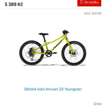
Do košíku
5 389 Kč
Kód:
201540
Dětské kolo Amulet 20 Youngster
(
2 ks
)