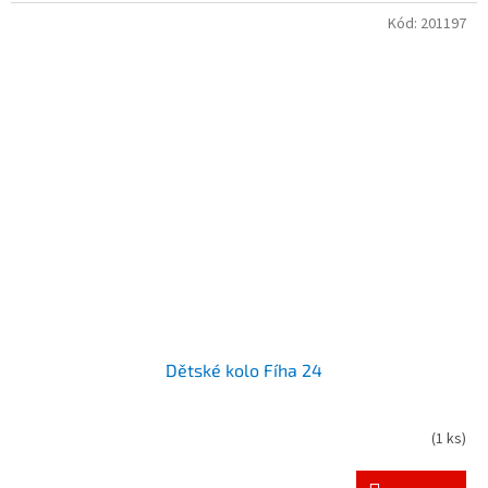
Kód:
201197
Dětské kolo Fíha 24
(
1 ks
)