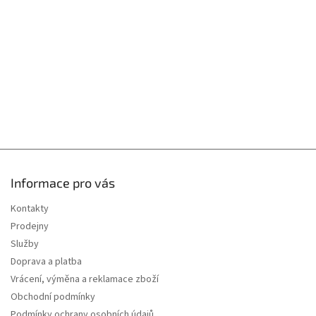
t
v
í
ý
p
i
s
u
Informace pro vás
Kontakty
Prodejny
Služby
Doprava a platba
Vrácení, výměna a reklamace zboží
Obchodní podmínky
Podmínky ochrany osobních údajů