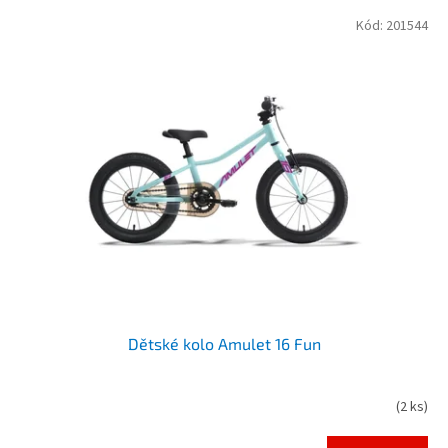
V
Kód:
201544
ý
p
i
s
p
r
o
d
u
k
t
ů
Dětské kolo Amulet 16 Fun
(
2 ks
)