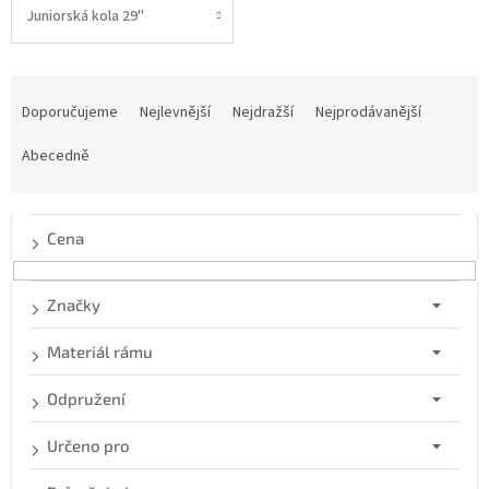
Juniorská kola 29"
Ř
a
Doporučujeme
Nejlevnější
Nejdražší
Nejprodávanější
z
e
Abecedně
n
í
p
Cena
r
o
d
Značky
u
k
Materiál rámu
t
ů
Odpružení
Určeno pro