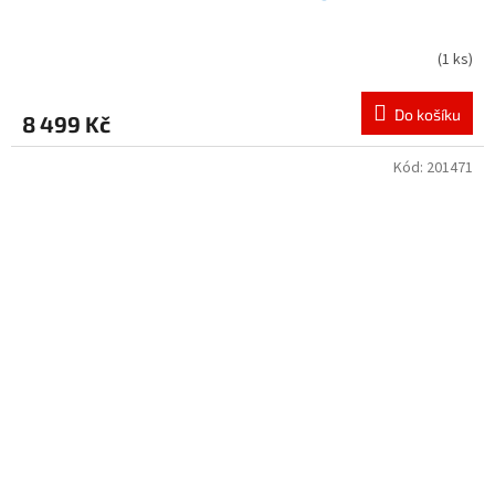
(
1 ks
)
Do košíku
8 499 Kč
Kód:
201471