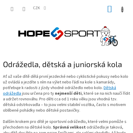
Přejít
NÁKUP
na
CZK
obsah
KOŠÍK
Odrážedla, dětská a juniorská kola
Ať už vaše dítě dělá první jezdecké nebo cyklistické pokusy nebo kolo
už ovládá a jezdíte s ním na výlet nebo řádí na kole s kamarády,
potřebuje k radosti z jízdy vhodné odrážedlo nebo kolo.
Dětská
odrážedla
jsou určena pro ty
nejmenší děti
, které se na nich naučí řídit
a udržet rovnováhu. Pro děti cca od 1 roku věku jsou vhodná tzv.
dětská odstrkovadla – to jsou velmi stabilní vozítka, často s motivem
oblíbené pohádky nebo dětské postavičky.
Dalším krokem pro dítě je sportovní odrážedlo, které velmi pomůže s
přechodem na dětské kolo.
Správná velikost
odrážedla je taková,