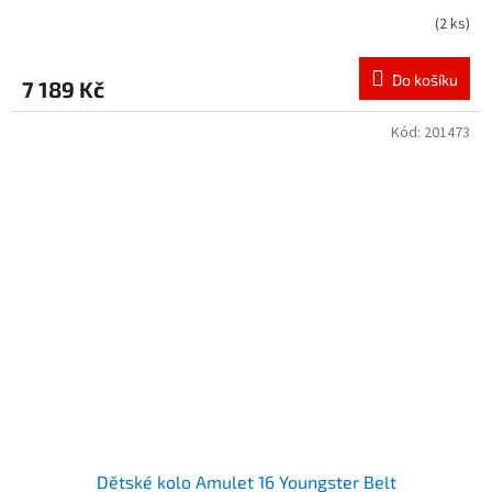
(
2 ks
)
Do košíku
7 189 Kč
Kód:
201473
Dětské kolo Amulet 16 Youngster Belt