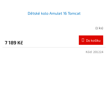
Dětské kolo Amulet 16 Tomcat
(
1 ks
)
Do košíku
7 189 Kč
Kód:
201224