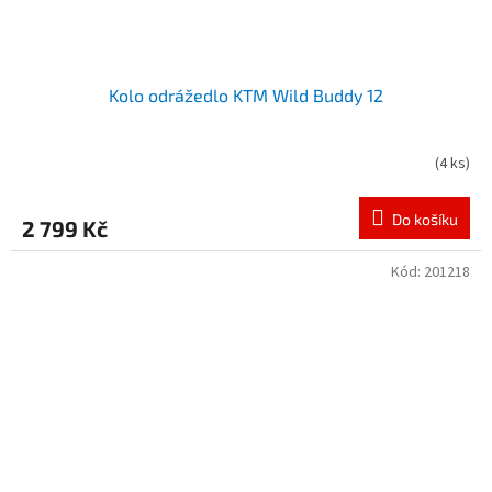
Kolo odrážedlo KTM Wild Buddy 12
(
4 ks
)
Do košíku
2 799 Kč
Kód:
201218