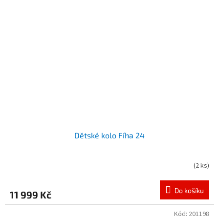
Dětské kolo Fíha 24
(
2 ks
)
Do košíku
11 999 Kč
Kód:
201198