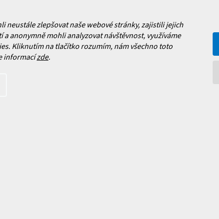
neustále zlepšovat naše webové stránky, zajistili jejich
Facebook
í a anonymně mohli analyzovat návštěvnost, využíváme
es. Kliknutím na tlačítko rozumím, nám všechno toto
 nových produktech na našem e-
e informací
zde
.
íte s
podmínkami ochrany