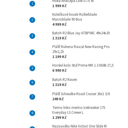
Hoka Anacapa Low GTX W
1 999 Kč
Kolečkové brusle Rollerblade
Macroblade 90 Boa
4 999 Kč
Batoh R2 Blue Jay ATBP08C 49x24x20
1 319 Kč
Plášť Rubena Rascal New Racing Pro
29x2,25
1 199 Kč
Horské kolo Stuf Prime MR 1.3 650B 27,5
6 990 Kč
Batoh R2 Raven
1 319 Kč
Plášť Schwalbe Road Cruiser 26x1 3/8
249 Kč
Termo triko merino Icebreaker 175
Everyday LS Crewe L
1 299 Kč
Nazouváky Nike Victori One Slide M