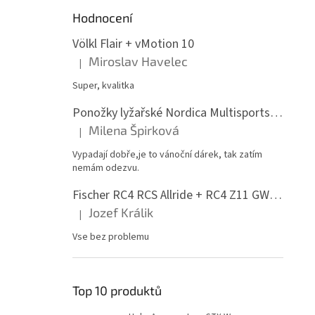
Hodnocení
Völkl Flair + vMotion 10
Miroslav Havelec
|
Hodnocení produktu je 5 z 5 hvězdiček.
Super, kvalitka
Ponožky lyžařské Nordica Multisports Winter dvojbalení
Milena Špirková
|
Hodnocení produktu je 5 z 5 hvězdiček.
Vypadají dobře,je to vánoční dárek, tak zatím
nemám odezvu.
Fischer RC4 RCS Allride + RC4 Z11 GW PR
Jozef Králik
|
Hodnocení produktu je 5 z 5 hvězdiček.
Vse bez problemu
Top 10 produktů