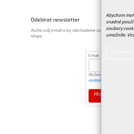
Abychom mohli 
Odebírat newsletter
snadné použit
soubory cooki
Vložte svůj e-mail a my vám budeme zasílat informace o
umožníte.
Víc
shopu.
Nastavení
E-mail
Vložením e-mailu souhlas
osobních údajů
PŘIHLÁSIT
SE