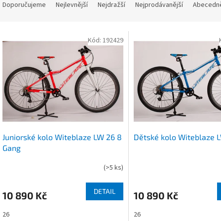
a
Doporučujeme
Nejlevnější
Nejdražší
Nejprodávanější
Abecedn
z
e
V
n
Kód:
192429
ý
p
p
r
s
o
p
d
r
u
o
k
d
t
u
ů
Juniorské kolo Witeblaze LW 26 8
Dětské kolo Witeblaze 
k
Gang
t
ů
(
>5 ks
)
DETAIL
10 890 Kč
10 890 Kč
26
26