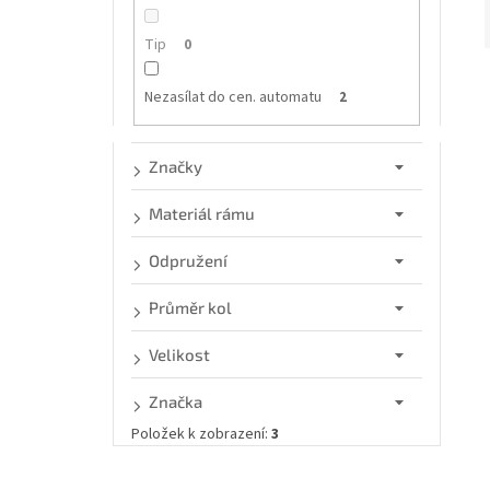
n
e
Tip
0
l
Nezasílat do cen. automatu
2
í
i
Značky
Materiál rámu
Odpružení
Průměr kol
Velikost
Značka
Položek k zobrazení:
3