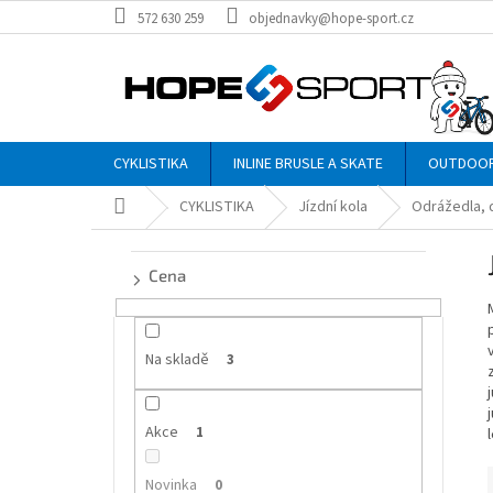
Přejít
572 630 259
objednavky@hope-sport.cz
na
obsah
CYKLISTIKA
INLINE BRUSLE A SKATE
OUTDOO
Domů
CYKLISTIKA
Jízdní kola
Odrážedla, d
P
o
Cena
s
t
r
a
Na skladě
3
n
n
Akce
í
1
p
a
Novinka
0