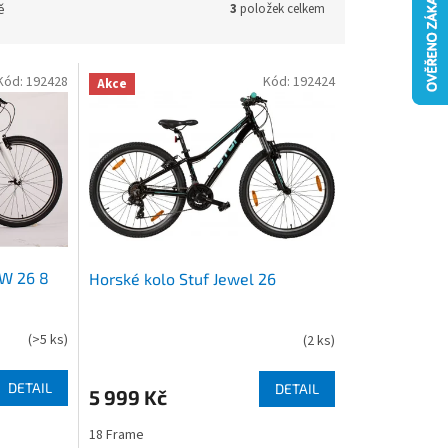
ě
3
položek celkem
Kód:
192428
Kód:
192424
Akce
LW 26 8
Horské kolo Stuf Jewel 26
(
>5 ks
)
(
2 ks
)
DETAIL
DETAIL
5 999 Kč
18 Frame