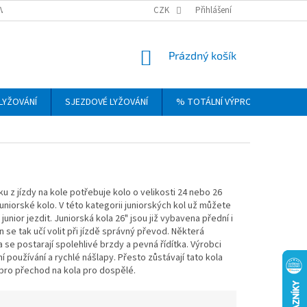
VRÁCENÍ, VÝMĚNA A REKLAMACE ZBOŽÍ
CZK
OBCHODNÍ PODMÍNKY
Přihlášení
PODM
NÁKUPNÍ
Prázdný košík
KOŠÍK
LYŽOVÁNÍ
SJEZDOVÉ LYŽOVÁNÍ
% TOTÁLNÍ VÝPRODEJ
DÁ
tku z jízdy na kole potřebuje kolo o velikosti 24
nebo 26
niorské kolo. V této kategorii juniorských kol už můžete
nior jezdit. Juniorská kola 26" jsou již vybavena přední i
se tak učí volit při jízdě správný převod. Některá
 se postarají spolehlivé brzdy a pevná řídítka. Výrobci
ní používání a rychlé nášlapy. Přesto zůstávají tato kola
í pro přechod na kola pro dospělé.