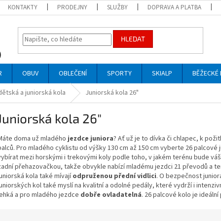
KONTAKTY
PRODEJNY
SLUŽBY
DOPRAVA A PLATBA
HLEDAT
R
OBUV
OBLEČENÍ
SPORTY
SKIALP
BĚŽECKÉ 
ětská a juniorská kola
Juniorská kola 26"
Juniorská kola 26"
Máte doma už mladého
jezdce juniora
? Ať už je to dívka či chlapec, k poži
palců. Pro mladého cyklistu od výšky 130 cm až 150 cm vyberte 26 palcové ju
vybírat mezi horskými i trekovými koly podle toho, v jakém terénu bude váš ju
zadní přehazovačkou, takže obvykle nabízí mladému jezdci 21 převodů a ten 
juniorská kola také mívají
odpruženou přední vidlici
. O bezpečnost juniora
juniorských kol také myslí na kvalitní a odolné pedály, které vydrží i intenziv
lehká a pro mladého jezdce
dobře ovladatelná
. 26 palcové kolo je ideáln
Ř