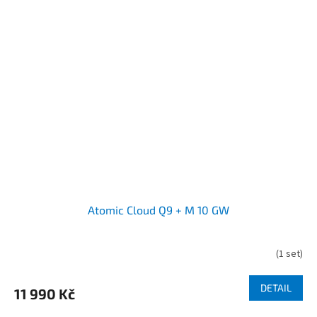
Atomic Cloud Q9 + M 10 GW
(
1 set
)
DETAIL
11 990 Kč