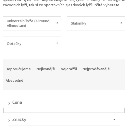
závodních lyží, tak si ze sportovních sjezdových lyží určitě vyberete.
Univerzální lyže (Allround,
Slalomky
Allmoutain)
Obřačky
Ř
a
Doporučujeme
Nejlevnější
Nejdražší
Nejprodávanější
z
e
Abecedně
n
í
p
Cena
r
o
d
Značky
u