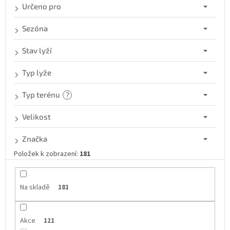
k
Určeno pro
t
ů
Sezóna
Stav lyží
Typ lyže
Typ terénu
?
Velikost
Značka
Položek k zobrazení:
181
Na skladě
181
Akce
121