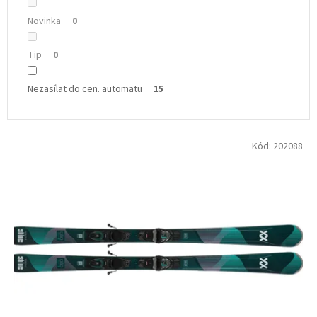
Novinka
0
Tip
0
Nezasílat do cen. automatu
15
V
Kód:
202088
ý
p
i
s
p
r
o
d
u
k
t