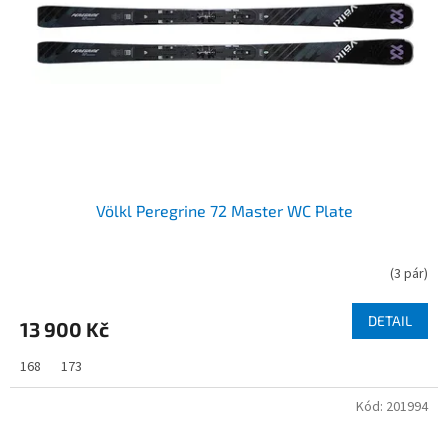
Völkl Peregrine 72 Master WC Plate
(
3 pár
)
DETAIL
13 900 Kč
168
173
Kód:
201994