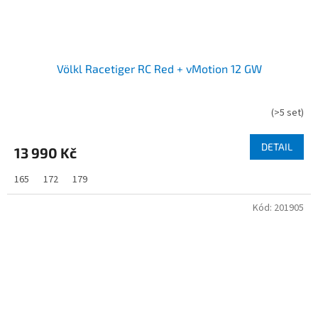
Völkl Racetiger RC Red + vMotion 12 GW
(
>5 set
)
DETAIL
13 990 Kč
165
172
179
Kód:
201905