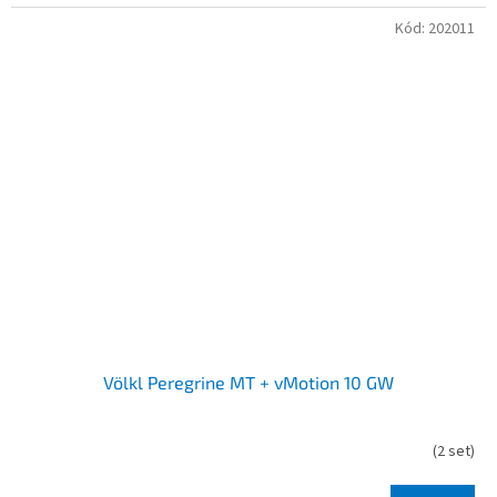
Kód:
202011
Völkl Peregrine MT + vMotion 10 GW
(
2 set
)