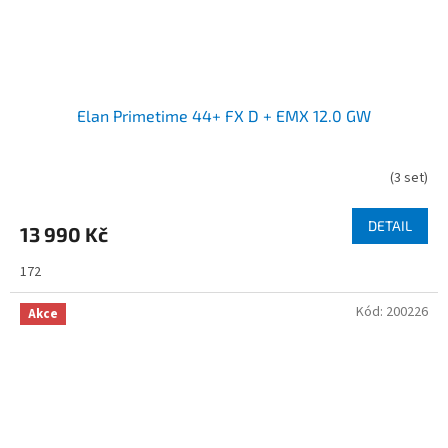
Elan Primetime 44+ FX D + EMX 12.0 GW
(
3 set
)
DETAIL
13 990 Kč
172
Kód:
200226
Akce