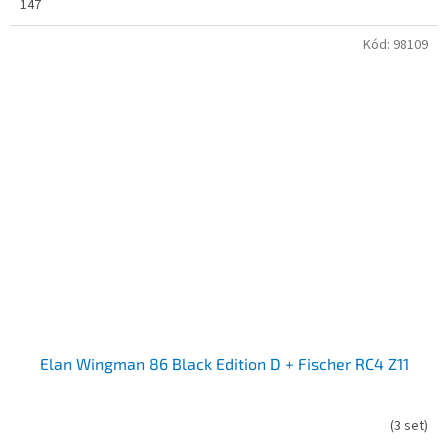
147
Kód:
98109
Elan Wingman 86 Black Edition D + Fischer RC4 Z11
(
3 set
)