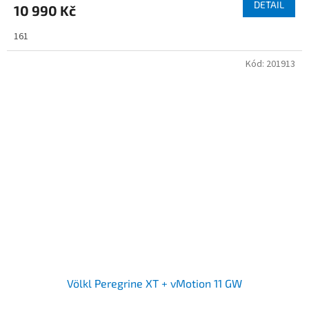
DETAIL
10 990 Kč
161
Kód:
201913
Völkl Peregrine XT + vMotion 11 GW