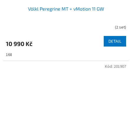
Völkl Peregrine MT + vMotion 11 GW
(
2 set
)
DETAIL
10 990 Kč
168
Kód:
201907