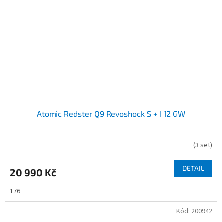
Atomic Redster Q9 Revoshock S + I 12 GW
(
3 set
)
DETAIL
20 990 Kč
176
Kód:
200942