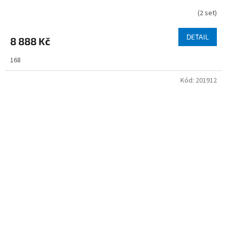
(
2 set
)
DETAIL
8 888 Kč
168
Kód:
201912