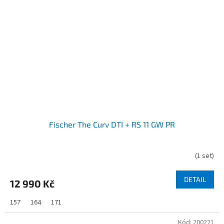
Fischer The Curv DTI + RS 11 GW PR
(
1 set
)
DETAIL
12 990 Kč
157
164
171
Kód:
200221