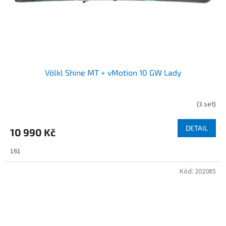
Völkl Shine MT + vMotion 10 GW Lady
(
3 set
)
DETAIL
10 990 Kč
161
Kód:
202085