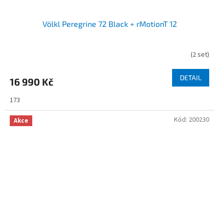
Völkl Peregrine 72 Black + rMotionT 12
(
2 set
)
DETAIL
16 990 Kč
173
Kód:
200230
Akce