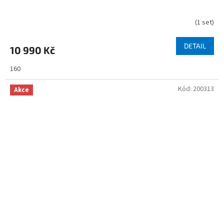
(
1 set
)
DETAIL
10 990 Kč
160
Kód:
200313
Akce