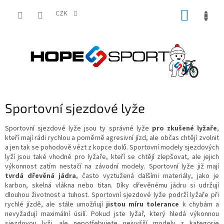
Přejít
NÁKUP
na
CZK
obsah
KOŠÍK
Sportovní sjezdové lyže
Sportovní sjezdové lyže jsou ty správné lyže
pro zkušené lyžaře
,
kteří mají rádi rychlou a poměrně agresivní jízd, ale občas chtějí zvolnit
a jen tak se pohodově vézt z kopce dolů. Sportovní modely sjezdových
lyží jsou také vhodné pro lyžaře, kteří se chtějí zlepšovat, ale jejich
výkonnost zatím nestačí na závodní modely. Sportovní lyže již mají
tvrdá dřevěná jádra
, často vyztužená dalšími materiály, jako je
karbon, skelná vlákna nebo titan. Díky dřevěnému jádru si udržují
dlouhou životnost a tuhost. Sportovní sjezdové lyže podrží lyžaře při
rychlé jízdě, ale stále umožňují
jistou míru tolerance
k chybám a
nevyžadují maximální úsilí. Pokud jste lyžař, který hledá výkonnou
sjezdovou lyži, ale nepotřebujete nejvyšší modely z kategorie