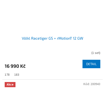
Völkl Racetiger GS + rMotionT 12 GW
(
1 set
)
DETAIL
16 990 Kč
178
183
Kód:
200943
Akce