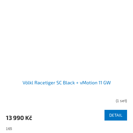
Völkl Racetiger SC Black + vMotion 11 GW
(
1 set
)
DETAIL
13 990 Kč
165