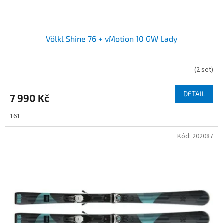
ů
Völkl Shine 76 + vMotion 10 GW Lady
(
2 set
)
DETAIL
7 990 Kč
161
Kód:
202087