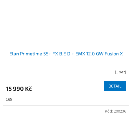
Elan Primetime 55+ FX B.E D + EMX 12.0 GW Fusion X
(
1 set
)
DETAIL
15 990 Kč
165
Kód:
200236