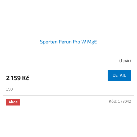
Sporten Perun Pro W MgE
(
1 pár
)
DETAIL
2 159 Kč
190
Kód:
177042
Akce