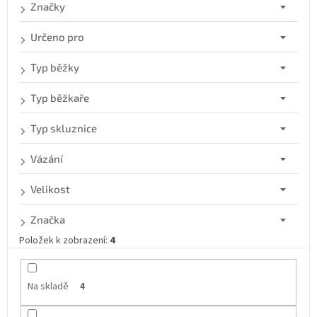
d
Značky
u
k
Určeno pro
t
ů
Typ běžky
Typ běžkaře
Typ skluznice
Vázání
Velikost
Značka
Položek k zobrazení:
4
Na skladě
4