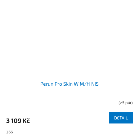
Perun Pro Skin W M/H NIS
(
>5 pár
)
DETAIL
3 109 Kč
166