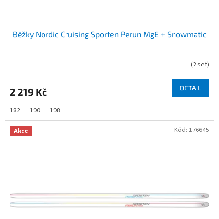
ů
Běžky Nordic Cruising Sporten Perun MgE + Snowmatic
(
2 set
)
DETAIL
2 219 Kč
182
190
198
Kód:
176645
Akce