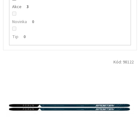
Akce
3
Novinka
0
Tip
0
V
Kód:
98122
ý
p
i
s
p
r
o
d
u
k
t