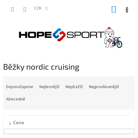
Přejít
NÁKUP
na
CZK
obsah
KOŠÍK
Běžky nordic cruising
Ř
a
Doporučujeme
Nejlevnější
Nejdražší
Nejprodávanější
z
e
Abecedně
n
í
p
Cena
r
o