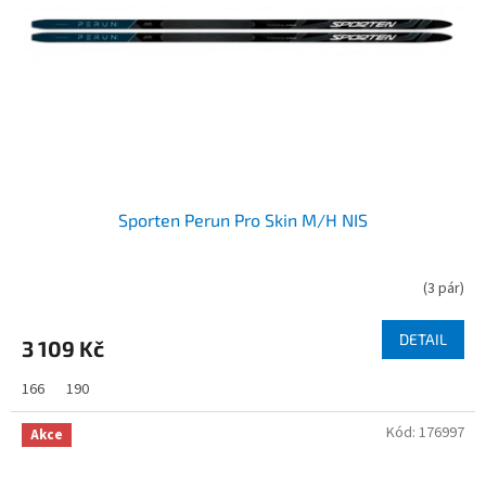
Sporten Perun Pro Skin M/H NIS
(
3 pár
)
DETAIL
3 109 Kč
166
190
Kód:
176997
Akce