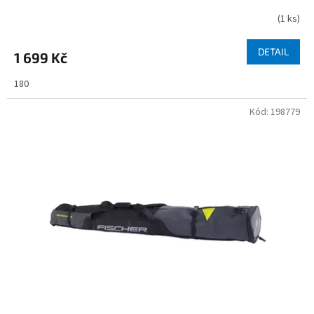
(
1 ks
)
DETAIL
1 699 Kč
180
Kód:
198779