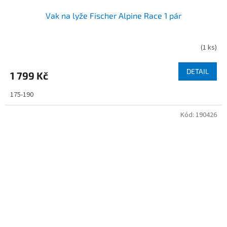
Vak na lyže Fischer Alpine Race 1 pár
(
1 ks
)
DETAIL
1 799 Kč
175-190
Kód:
190426