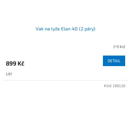
Vak na lyže Elan 4D (2 páry)
(
>5 ks
)
DETAIL
899 Kč
197
Kód:
188120