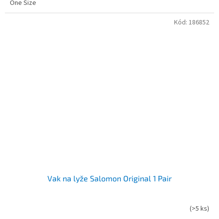
One Size
Kód:
186852
Vak na lyže Salomon Original 1 Pair
(
>5 ks
)