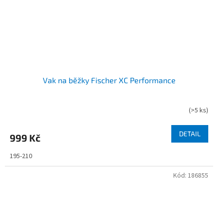
Vak na běžky Fischer XC Performance
(
>5 ks
)
DETAIL
999 Kč
195-210
Kód:
186855