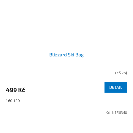
Blizzard Ski Bag
(
>5 ks
)
DETAIL
499 Kč
160-180
Kód:
156348