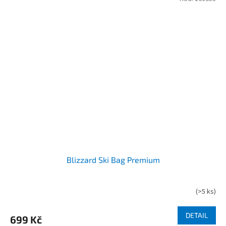
hvězdiček.
Blizzard Ski Bag Premium
(
>5 ks
)
DETAIL
699 Kč