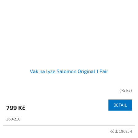
Vak na lyže Salomon Original 1 Pair
(
>5 ks
)
DETAIL
799 Kč
160-210
Kód:
186854