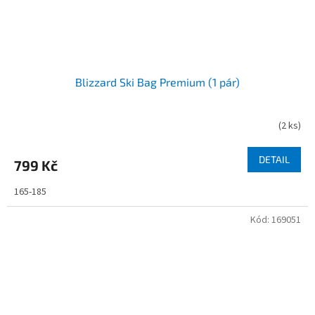
Blizzard Ski Bag Premium (1 pár)
(
2 ks
)
DETAIL
799 Kč
165-185
Kód:
169051