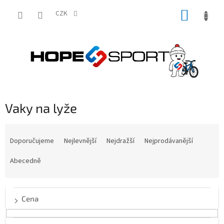
Přejít
NÁKUP
na
CZK
obsah
KOŠÍK
Vaky na lyže
Ř
a
Doporučujeme
Nejlevnější
Nejdražší
Nejprodávanější
z
e
Abecedně
n
í
p
Cena
r
o