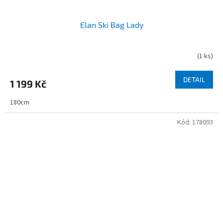
Elan Ski Bag Lady
(
1 ks
)
DETAIL
1 199 Kč
180cm
Kód:
178093