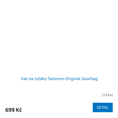
Vak na lyžáky Salomon Original Gearbag
(
>5 ks
)
DETAIL
699 Kč