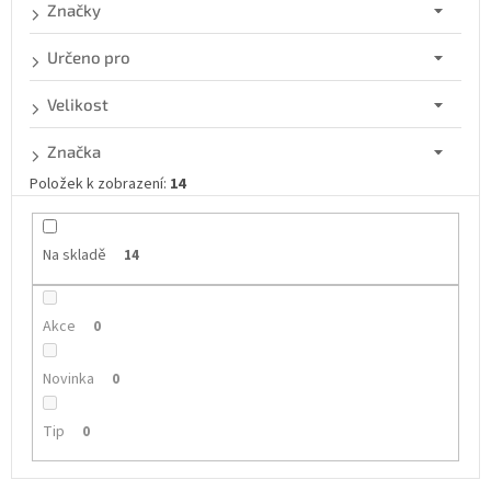
d
Značky
u
k
Určeno pro
t
ů
Velikost
Značka
Položek k zobrazení:
14
Na skladě
14
Akce
0
Novinka
0
Tip
0