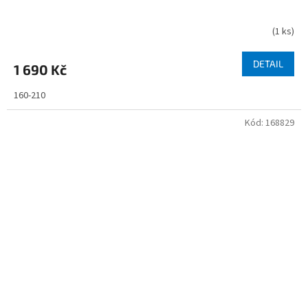
(
1 ks
)
DETAIL
1 690 Kč
160-210
Kód:
168829