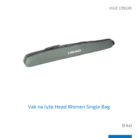
V
Kód:
199245
ý
p
i
s
p
r
o
d
u
k
t
ů
Vak na lyže Head Women Single Bag
(
5 ks
)