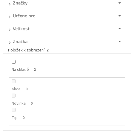
d
Značky
u
k
Určeno pro
t
ů
Velikost
Značka
Položek k zobrazení:
2
Na skladě
2
Akce
0
Novinka
0
Tip
0