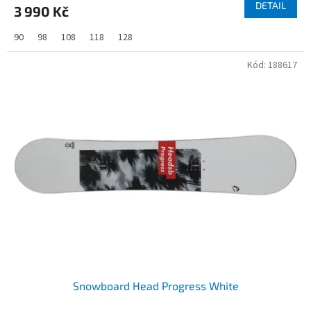
DETAIL
3 990 Kč
90
98
108
118
128
Kód:
188617
Snowboard Head Progress White