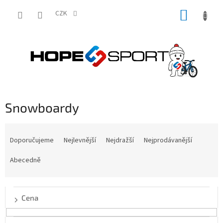
Přejít
NÁKUP
na
CZK
obsah
KOŠÍK
Snowboardy
Ř
a
Doporučujeme
Nejlevnější
Nejdražší
Nejprodávanější
z
e
Abecedně
n
í
p
Cena
r
o