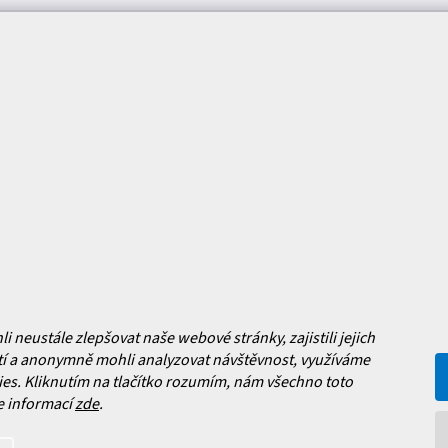
mace pro vás
Magazín
y
Jak vybrat lyžařské boty?
y
Jak vybrat lyže?
a platba
Často kladené dotazy
, výměna a reklamace zboží
í podmínky
y ochrany osobních údajů
ní obchodu
Facebook
neustále zlepšovat naše webové stránky, zajistili jejich
í a anonymně mohli analyzovat návštěvnost, využíváme
 nových produktech na našem e-
es. Kliknutím na tlačítko rozumím, nám všechno toto
e informací
zde
.