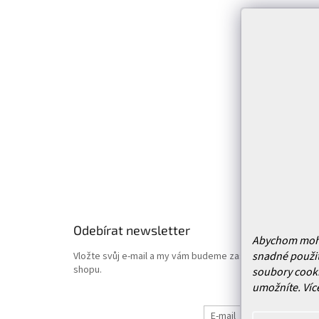
p
Infor
a
t
Kontakt
í
Prodejn
Služby
Doprava 
Vrácení
Obchodn
Podmínk
Hodnoce
Odebírat newsletter
Abychom mohli 
snadné použit
Vložte svůj e-mail a my vám budeme zasílat informace o
shopu.
soubory cooki
umožníte.
Víc
E-mail