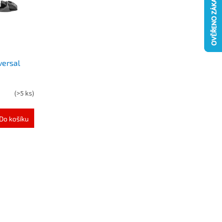
versal
(
>5 ks
)
Do košíku