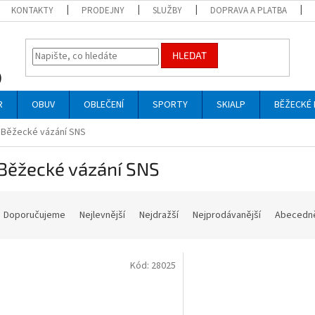
KONTAKTY
PRODEJNY
SLUŽBY
DOPRAVA A PLATBA
HLEDAT
R
OBUV
OBLEČENÍ
SPORTY
SKIALP
BĚŽECKÉ 
Běžecké vázání SNS
Běžecké vázání SNS
Ř
a
Doporučujeme
Nejlevnější
Nejdražší
Nejprodávanější
Abecedn
z
e
V
n
Kód:
28025
ý
p
p
r