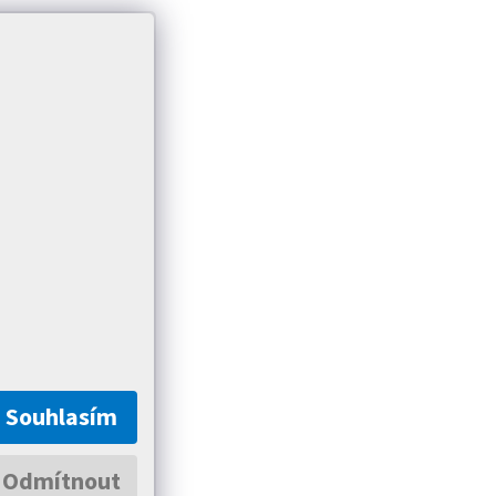
Souhlasím
Odmítnout