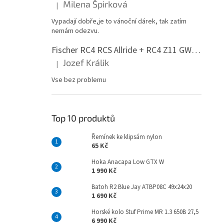
Milena Špirková
|
Hodnocení produktu je 5 z 5 hvězdiček.
Vypadají dobře,je to vánoční dárek, tak zatím
nemám odezvu.
Fischer RC4 RCS Allride + RC4 Z11 GW PR
Jozef Králik
|
Hodnocení produktu je 5 z 5 hvězdiček.
Vse bez problemu
Top 10 produktů
Řemínek ke klipsám nylon
65 Kč
Hoka Anacapa Low GTX W
1 990 Kč
Batoh R2 Blue Jay ATBP08C 49x24x20
1 690 Kč
Horské kolo Stuf Prime MR 1.3 650B 27,5
6 990 Kč