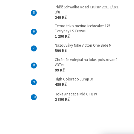
Plášť Schwalbe Road Cruiser 26x1 1/2x1
3/8
249 Kč
Termo triko merino Icebreaker 175
Everyday LS Crewe L
1 290 Kč
Nazouváky Nike Victori One Slide M
599 Kč
Chrániče volejbal na loket polstrované
V3Tec
99 Kč
High Colorado Jump Jr
489 Kč
Hoka Anacapa Mid GTX W
2 390 Kč
Z
á