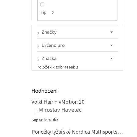
n
e
Tip
0
l
Značky
Určeno pro
Značka
Položek k zobrazení:
2
Hodnocení
Völkl Flair + vMotion 10
Miroslav Havelec
|
Hodnocení produktu je 5 z 5 hvězdiček.
Super, kvalitka
Ponožky lyžařské Nordica Multisports Winter dvojbalení