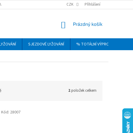
VRÁCENÍ, VÝMĚNA A REKLAMACE ZBOŽÍ
CZK
OBCHODNÍ PODMÍNKY
Přihlášení
PODM
NÁKUPNÍ
Prázdný košík
KOŠÍK
LYŽOVÁNÍ
SJEZDOVÉ LYŽOVÁNÍ
% TOTÁLNÍ VÝPRODEJ
DÁ
ě
2
položek celkem
Kód:
28007