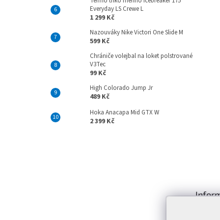
Termo triko merino Icebreaker 175
Everyday LS Crewe L
1 299 Kč
Nazouváky Nike Victori One Slide M
599 Kč
Chrániče volejbal na loket polstrované
V3Tec
99 Kč
High Colorado Jump Jr
489 Kč
Hoka Anacapa Mid GTX W
2 399 Kč
Z
á
p
Infor
a
t
Kontakt