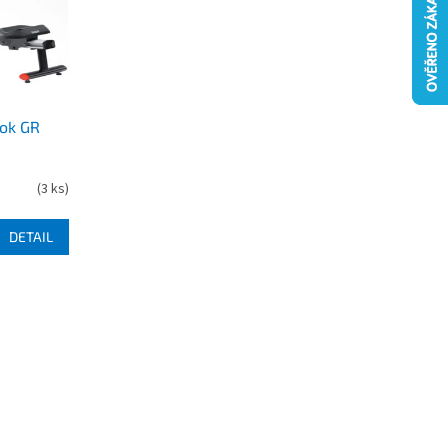
bok GR
(
3 ks
)
DETAIL