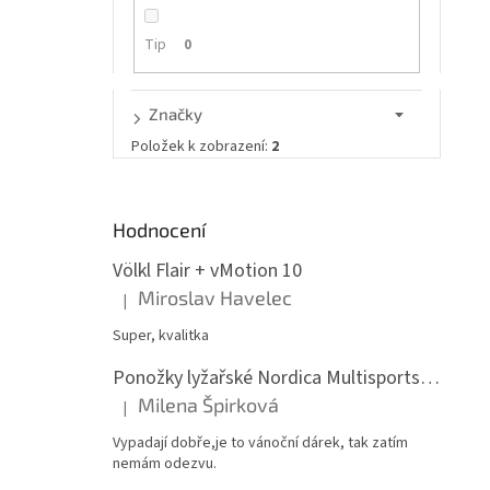
n
e
Tip
0
l
Značky
Položek k zobrazení:
2
Hodnocení
Völkl Flair + vMotion 10
Miroslav Havelec
|
Hodnocení produktu je 5 z 5 hvězdiček.
Super, kvalitka
Ponožky lyžařské Nordica Multisports Winter dvojbalení
Milena Špirková
|
Hodnocení produktu je 5 z 5 hvězdiček.
Vypadají dobře,je to vánoční dárek, tak zatím
nemám odezvu.