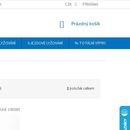
VRÁCENÍ, VÝMĚNA A REKLAMACE ZBOŽÍ
CZK
OBCHODNÍ PODMÍNKY
Přihlášení
PODM
NÁKUPNÍ
Prázdný košík
KOŠÍK
LYŽOVÁNÍ
SJEZDOVÉ LYŽOVÁNÍ
% TOTÁLNÍ VÝPRODEJ
DÁ
ě
2
položek celkem
Kód:
190385