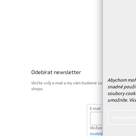
í
Prodejn
Služby
Doprava 
Vrácení
Obchodn
Podmínk
Hodnoce
Odebírat newsletter
Abychom mohli 
Vložte svůj e-mail a my vám budeme zasílat informace o
snadné použit
shopu.
soubory cooki
umožníte.
Víc
E-mail
Nastavení
Vložením e-mailu souhlas
osobních údajů