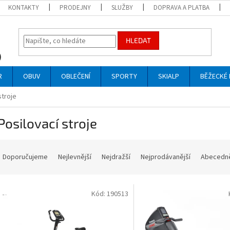
KONTAKTY
PRODEJNY
SLUŽBY
DOPRAVA A PLATBA
HLEDAT
R
OBUV
OBLEČENÍ
SPORTY
SKIALP
BĚŽECKÉ 
stroje
Posilovací stroje
Ř
a
Doporučujeme
Nejlevnější
Nejdražší
Nejprodávanější
Abecedn
z
e
V
n
Kód:
190513
ý
p
p
r