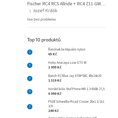
Fischer RC4 RCS Allride + RC4 Z11 GW PR
Jozef Králik
|
Hodnocení produktu je 5 z 5 hvězdiček.
Vse bez problemu
Top 10 produktů
Řemínek ke klipsám nylon
65 Kč
Hoka Anacapa Low GTX W
1 999 Kč
Batoh R2 Blue Jay ATBP08C 49x24x20
1 319 Kč
Horské kolo Stuf Prime MR 1.3 650B 27,5
6 990 Kč
Plášť Schwalbe Road Cruiser 26x1 1/2x1
3/8
249 Kč