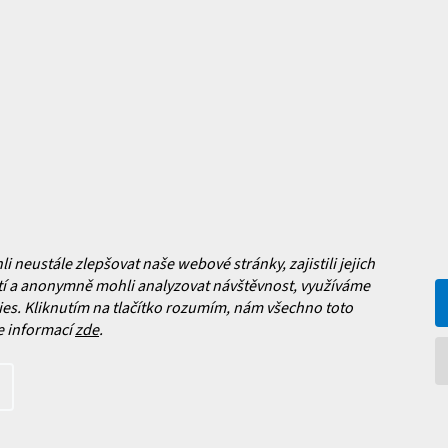
y
Jak vybrat lyže?
a platba
Často kladené dotazy
, výměna a reklamace zboží
í podmínky
y ochrany osobních údajů
ní obchodu
Facebook
neustále zlepšovat naše webové stránky, zajistili jejich
 nových produktech na našem e-
í a anonymně mohli analyzovat návštěvnost, využíváme
es. Kliknutím na tlačítko rozumím, nám všechno toto
e informací
zde
.
íte s
podmínkami ochrany