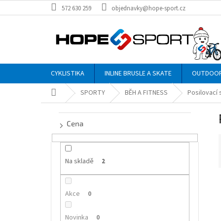
Přejít
572 630 259
objednavky@hope-sport.cz
na
obsah
CYKLISTIKA
INLINE BRUSLE A SKATE
OUTDOO
Domů
SPORTY
BĚH A FITNESS
Posilovací 
P
o
Cena
s
t
r
a
Na skladě
2
n
n
í
Akce
í
0
p
i
a
Novinka
0