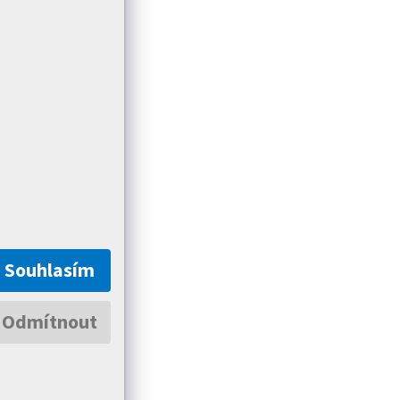
Souhlasím
Odmítnout