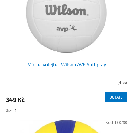
r
o
d
u
k
t
ů
Míč na volejbal Wilson AVP Soft play
(
4 ks
)
DETAIL
349 Kč
Size 5
Kód:
188790