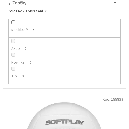
d
Značky
u
Položek k zobrazení:
3
k
t
ů
Na skladě
3
Akce
0
Novinka
0
Tip
0
V
Kód:
199833
ý
p
i
s
p