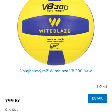
Volejbalový míč Witeblaze VB 300 New
(
>5 ks
)
DETAIL
799 Kč
One Size