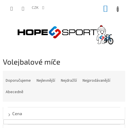
Přejít
NÁKUP
na
CZK
obsah
KOŠÍK
Volejbalové míče
Ř
a
Doporučujeme
Nejlevnější
Nejdražší
Nejprodávanější
z
e
Abecedně
n
í
p
Cena
r
o