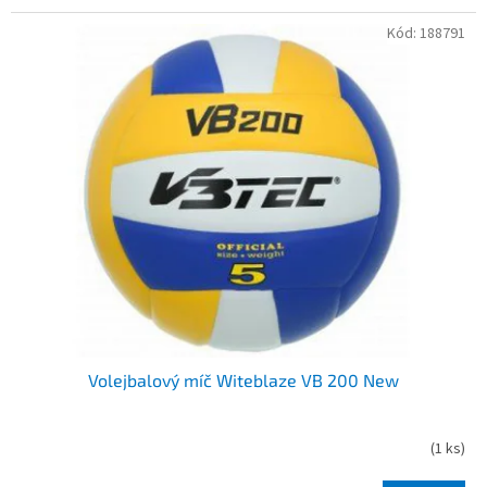
Kód:
188791
Volejbalový míč Witeblaze VB 200 New
(
1 ks
)