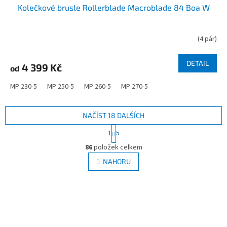
Kolečkové brusle Rollerblade Macroblade 84 Boa W
(
4 pár
)
DETAIL
4 399 Kč
od
MP 230-5
MP 250-5
MP 260-5
MP 270-5
NAČÍST 18 DALŠÍCH
S
1
5
t
O
r
86
položek celkem
v
á
l
NAHORU
n
á
k
d
o
v
a
á
c
n
í
Z
í
p
á