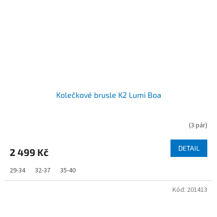
Kolečkové brusle K2 Lumi Boa
(
3 pár
)
DETAIL
2 499 Kč
29-34
32-37
35-40
Kód:
201413