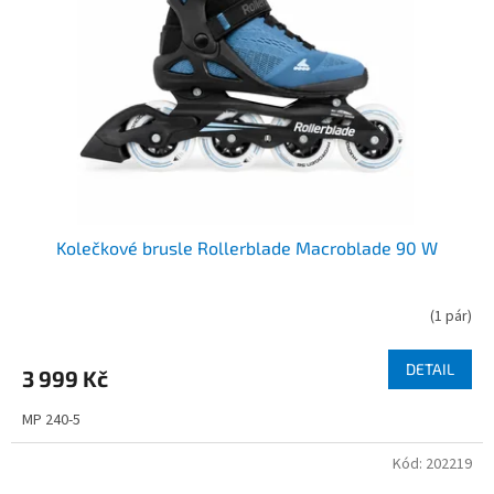
p
r
o
d
u
k
t
ů
Kolečkové brusle Rollerblade Macroblade 90 W
(
1 pár
)
DETAIL
3 999 Kč
MP 240-5
Kód:
202219