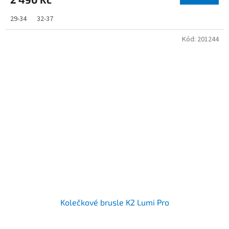
29-34
32-37
Kód:
201244
Kolečkové brusle K2 Lumi Pro