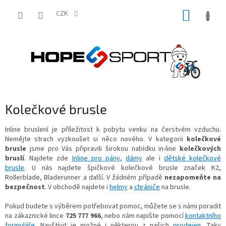
Přejít
NÁKUP
na
CZK
obsah
KOŠÍK
Kolečkové brusle
Inline bruslení je příležitost k pobytu venku na čerstvém vzduchu.
Nemějte strach vyzkoušet si něco nového. V kategorii
kolečkové
brusle
jsme pro Vás připravili širokou nabídku in-line
kolečkových
bruslí
. Najdete zde
Inline pro pány
,
dámy
ale i
dětské kolečkové
brusle
. U nás najdete špičkové kolečkové brusle značek K2,
Rollerblade, Bladerunner a další. V žádném případě
nezapomeňte na
bezpečnost
. V obchodě najdete i
helmy
a
chrániče
na brusle.
Pokud budete s výběrem potřebovat pomoc, můžete se s námi poradit
na zákaznické lince
725 777 966
, nebo nám napište pomocí
kontaktního
formuláře
. Navštívit je možné i některou z našich
prodejen
. Taky