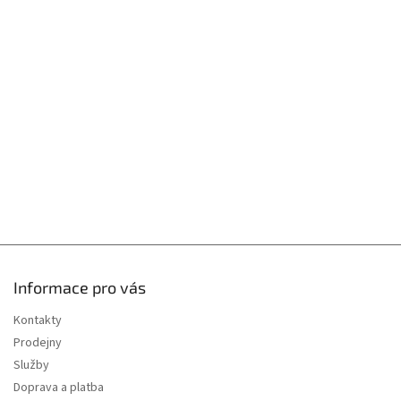
r
p
v
k
a
y
t
v
í
ý
p
i
s
u
Informace pro vás
Kontakty
Prodejny
Služby
Doprava a platba