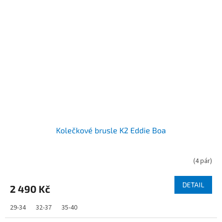
Kolečkové brusle K2 Eddie Boa
(
4 pár
)
DETAIL
2 490 Kč
29-34
32-37
35-40