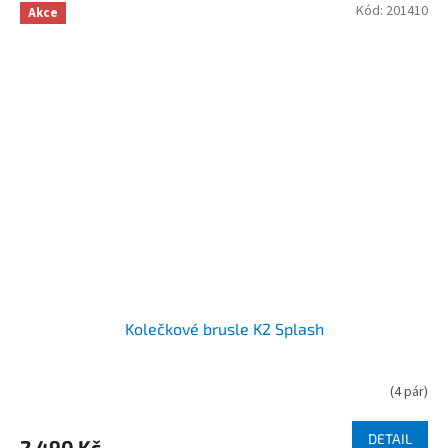
Kód:
201410
Akce
Kolečkové brusle K2 Splash
(
4 pár
)
DETAIL
2 490 Kč