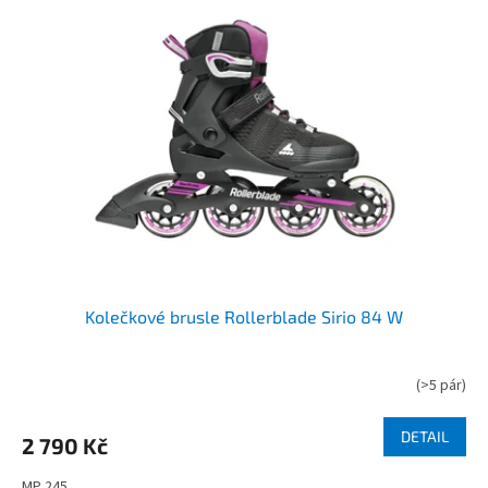
Kolečkové brusle Rollerblade Sirio 84 W
(
>5 pár
)
DETAIL
2 790 Kč
MP 245