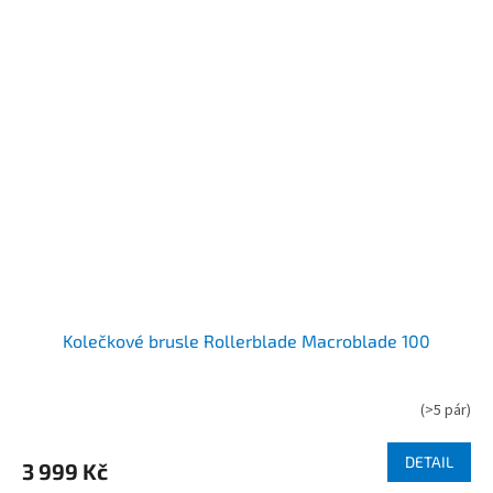
Kolečkové brusle Rollerblade Macroblade 100
(
>5 pár
)
DETAIL
3 999 Kč