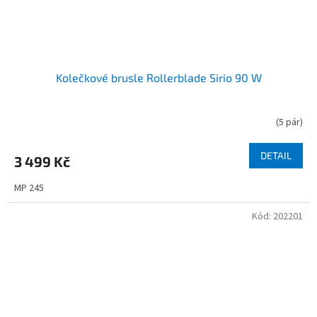
Kolečkové brusle Rollerblade Sirio 90 W
(
5 pár
)
DETAIL
3 499 Kč
MP 245
Kód:
202201