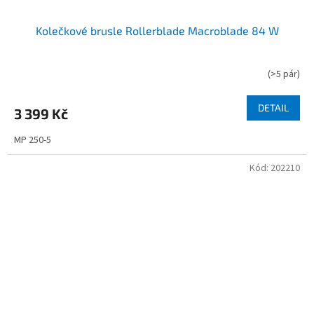
Kolečkové brusle Rollerblade Macroblade 84 W
(
>5 pár
)
DETAIL
3 399 Kč
MP 250-5
Kód:
202210