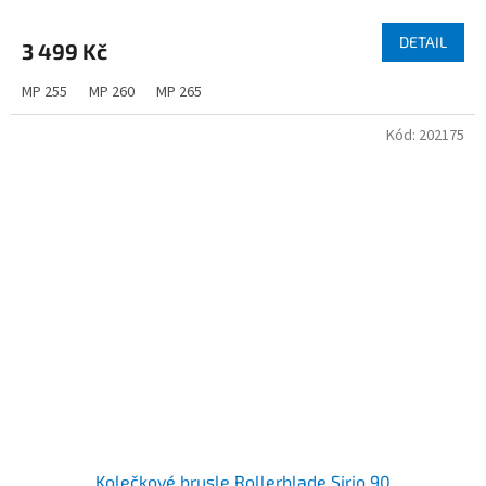
DETAIL
3 499 Kč
MP 255
MP 260
MP 265
Kód:
202175
Kolečkové brusle Rollerblade Sirio 90