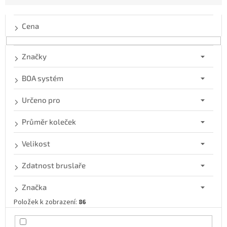
í
p
Cena
r
o
d
Značky
u
k
BOA systém
t
ů
Určeno pro
Průměr koleček
Velikost
Zdatnost bruslaře
Značka
Položek k zobrazení:
86