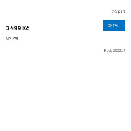
(
>5 pár
)
DETAIL
3 499 Kč
MP 275
Kód:
202214