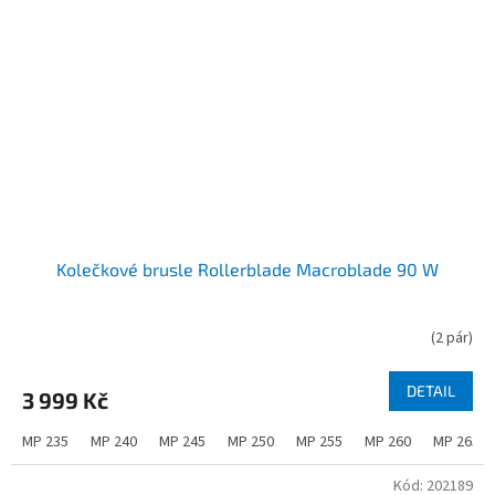
Kolečkové brusle Rollerblade Macroblade 90 W
(
2 pár
)
DETAIL
3 999 Kč
MP 235
MP 240
MP 245
MP 250
MP 255
MP 260
MP 265
Kód:
202189