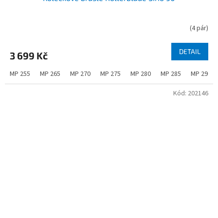
(
4 pár
)
DETAIL
3 699 Kč
MP 255
MP 265
MP 270
MP 275
MP 280
MP 285
MP 290
Kód:
202146