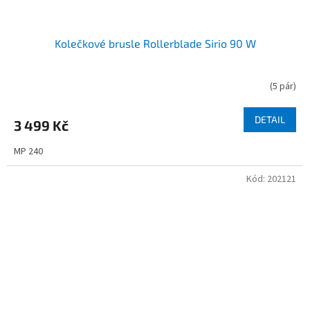
Kolečkové brusle Rollerblade Sirio 90 W
(
5 pár
)
DETAIL
3 499 Kč
MP 240
Kód:
202121