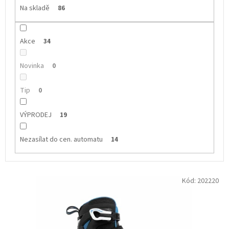
Na skladě
86
Akce
34
Novinka
0
Tip
0
VÝPRODEJ
19
Nezasílat do cen. automatu
14
V
Kód:
202220
ý
p
i
s