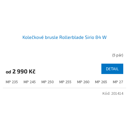
Kolečkové brusle Rollerblade Sirio 84 W
(
5 pár
)
DETAIL
2 990 Kč
od
MP 235
MP 245
MP 250
MP 255
MP 260
MP 265
MP 270
Kód:
201414