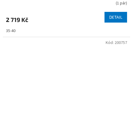
(
1 pár
)
DETAIL
2 719 Kč
35-40
Kód:
200757