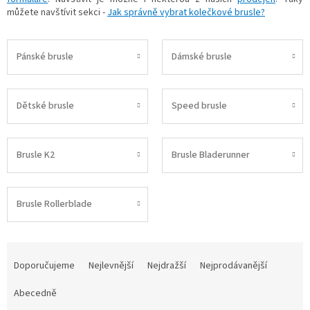
můžete navštívit sekci -
Jak správně vybrat kolečkové brusle?
Pánské brusle
Dámské brusle
Dětské brusle
Speed brusle
Brusle K2
Brusle Bladerunner
Brusle Rollerblade
Ř
a
Doporučujeme
Nejlevnější
Nejdražší
Nejprodávanější
z
e
Abecedně
n