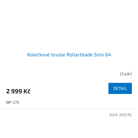
Kolečkové brusle Rollerblade Sirio 84
(
3 pár
)
DETAIL
2 999 Kč
MP 275
Kód:
202191