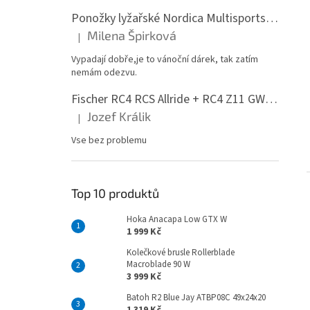
Ponožky lyžařské Nordica Multisports Winter dvojbalení
Milena Špirková
|
Hodnocení produktu je 5 z 5 hvězdiček.
Vypadají dobře,je to vánoční dárek, tak zatím
nemám odezvu.
Fischer RC4 RCS Allride + RC4 Z11 GW PR
Jozef Králik
|
Hodnocení produktu je 5 z 5 hvězdiček.
Vse bez problemu
Top 10 produktů
Hoka Anacapa Low GTX W
1 999 Kč
Kolečkové brusle Rollerblade
Macroblade 90 W
3 999 Kč
Batoh R2 Blue Jay ATBP08C 49x24x20