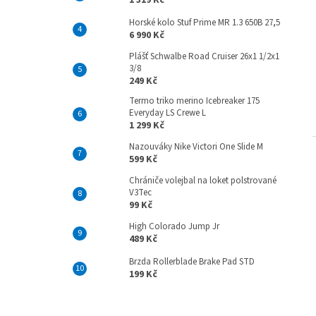
1 319 Kč
Horské kolo Stuf Prime MR 1.3 650B 27,5
6 990 Kč
Plášť Schwalbe Road Cruiser 26x1 1/2x1
3/8
249 Kč
Termo triko merino Icebreaker 175
Everyday LS Crewe L
1 299 Kč
Nazouváky Nike Victori One Slide M
599 Kč
Chrániče volejbal na loket polstrované
V3Tec
99 Kč
High Colorado Jump Jr
489 Kč
Brzda Rollerblade Brake Pad STD
199 Kč