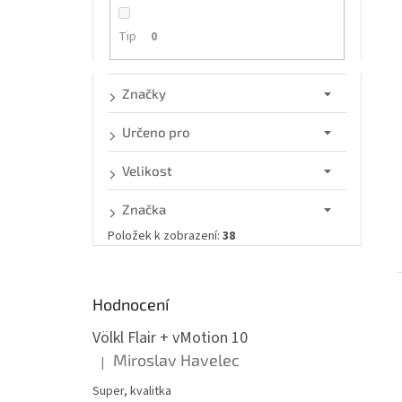
n
e
Tip
0
l
Značky
Určeno pro
Velikost
Značka
Položek k zobrazení:
38
Hodnocení
Völkl Flair + vMotion 10
Miroslav Havelec
|
Hodnocení produktu je 5 z 5 hvězdiček.
Super, kvalitka