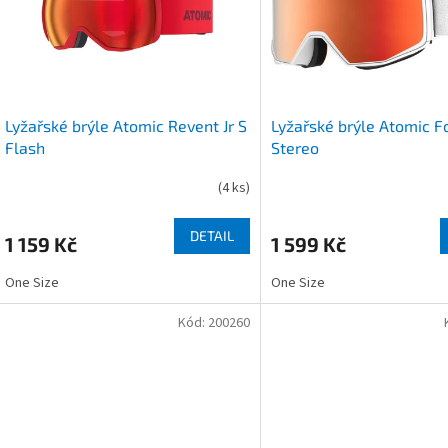
s
o
p
d
r
u
o
k
d
t
u
ů
Lyžařské brýle Atomic Revent Jr S
Lyžařské brýle Atomic F
k
Flash
Stereo
t
ů
(
4 ks
)
DETAIL
1 159 Kč
1 599 Kč
One Size
One Size
Kód:
200260