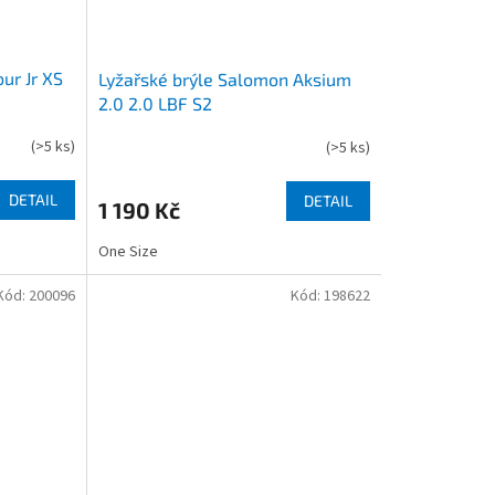
ur Jr XS
Lyžařské brýle Salomon Aksium
2.0 2.0 LBF S2
(
>5 ks
)
(
>5 ks
)
DETAIL
DETAIL
1 190 Kč
One Size
Kód:
200096
Kód:
198622