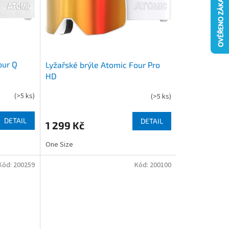
our Q
Lyžařské brýle Atomic Four Pro
HD
(
>5 ks
)
(
>5 ks
)
DETAIL
DETAIL
1 299 Kč
One Size
Kód:
200259
Kód:
200100