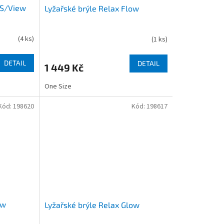
 S/View
Lyžařské brýle Relax Flow
(
4 ks
)
(
1 ks
)
DETAIL
DETAIL
1 449 Kč
One Size
Kód:
198620
Kód:
198617
ow
Lyžařské brýle Relax Glow