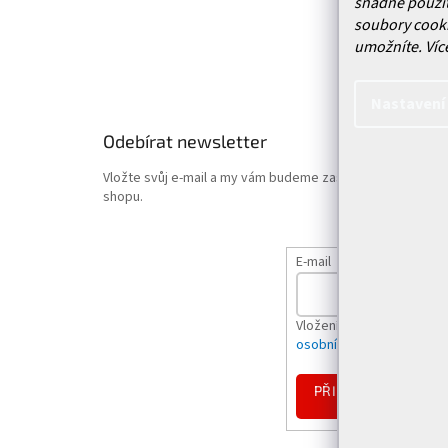
snadné použit
Obchodn
soubory cooki
Podmínk
umožníte.
Víc
Hodnoce
Nastavení
Odebírat newsletter
Vložte svůj e-mail a my vám budeme zasílat informace o
shopu.
E-mail
Vložením e-mailu souhlas
osobních údajů
PŘIHLÁSIT
SE