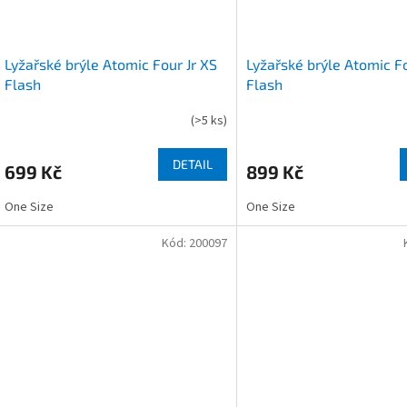
Lyžařské brýle Atomic Four Jr XS
Lyžařské brýle Atomic Fo
Flash
Flash
(
>5 ks
)
DETAIL
699 Kč
899 Kč
One Size
One Size
Kód:
200097