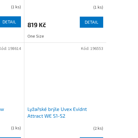
(
1 ks
)
(
1 ks
)
DETAIL
DETAIL
819 Kč
One Size
Kód:
198614
Kód:
196553
ow
Lyžařské brýle Uvex Evidnt
Attract WE S1-S2
(
1 ks
)
(
2 ks
)