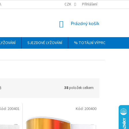
VRÁCENÍ, VÝMĚNA A REKLAMACE ZBOŽÍ
CZK
OBCHODNÍ PODMÍNKY
Přihlášení
PODM
NÁKUPNÍ
Prázdný košík
KOŠÍK
LYŽOVÁNÍ
SJEZDOVÉ LYŽOVÁNÍ
% TOTÁLNÍ VÝPRODEJ
DÁ
ě
38
položek celkem
Kód:
200401
Kód:
200400