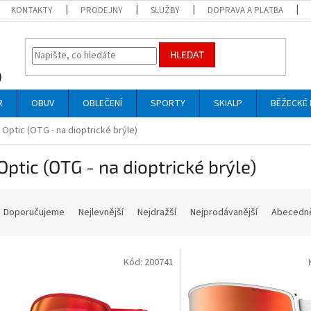
KONTAKTY
PRODEJNY
SLUŽBY
DOPRAVA A PLATBA
HLEDAT
R
OBUV
OBLEČENÍ
SPORTY
SKIALP
BĚŽECKÉ 
Optic (OTG - na dioptrické brýle)
Optic (OTG - na dioptrické brýle)
Ř
a
Doporučujeme
Nejlevnější
Nejdražší
Nejprodávanější
Abecedn
z
e
V
n
Kód:
200741
ý
p
p
r