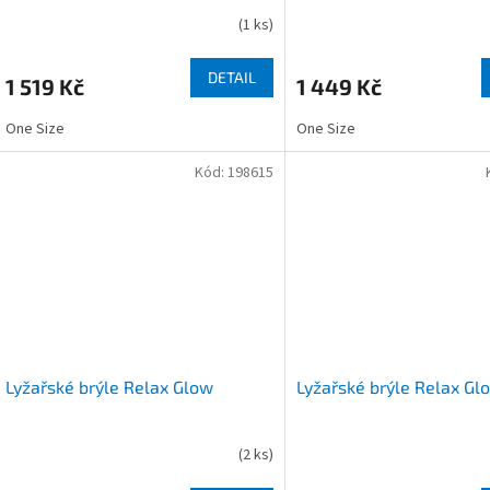
(
1 ks
)
DETAIL
1 519 Kč
1 449 Kč
One Size
One Size
Kód:
198615
Lyžařské brýle Relax Glow
Lyžařské brýle Relax Gl
(
2 ks
)