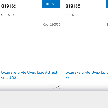
DETAIL
819 Kč
819 Kč
One Size
One Size
Kód:
196550
Lyžařské brýle Uvex Epic Attract
Lyžařské brýle Uvex Epic
small S2
S3
(
1 ks
)
DETAIL
3 290 Kč
3 299 Kč