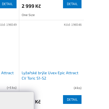
DETAIL
DETAIL
2 999 Kč
One Size
Kód:
196549
Kód:
196546
 Attract
Lyžařské brýle Uvex Epic Attract
CV Toric S1-S2
(
>5 ks
)
(
4 ks
)
DETAIL
DETAIL
3 299 Kč