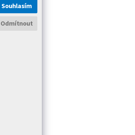
Souhlasím
Odmítnout