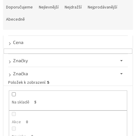
a
Doporučujeme
Nejlevnější
Nejdražší
Nejprodávanější
z
e
Abecedně
n
í
p
Cena
r
o
d
Značky
u
k
Značka
t
Položek k zobrazení:
5
ů
Na skladě
5
Akce
0