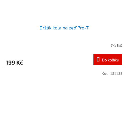
Držák kola na zeď Pro-T
(
>5 ks
)
Do košíku
199 Kč
Kód:
151138