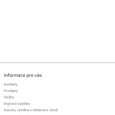
p
a
r
t
v
í
k
y
v
ý
p
i
s
u
Informace pro vás
Kontakty
Prodejny
Služby
Doprava a platba
Vrácení, výměna a reklamace zboží