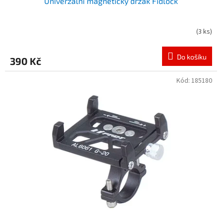
Univerzální magnetický držák Fidlock
(
3 ks
)
Do košíku
390 Kč
Kód:
185180