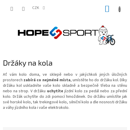
Přejít
NÁKUP
na
CZK
obsah
KOŠÍK
Držáky na kola
Ať vám kolo doma, ve sklepě nebo v jakýchkoli jiných úložných
prostorech
zabírá co nejméně místa
, umístěte ho do držáku kol. Díky
držáku kol uskladníte vaše kolo skladně a bezpečně třeba na stěnu
nebo na strop. V držáku
uchytíte
jízdní kolo za pedál nebo za přední
kolo. Držák uchytíte do zdi pomocí hmoždinek. Do držáku umístíte jak
své horské kolo, tak trekingové kolo, silniční kolo a dle nosnosti držáku
a váhy jízdního kola i vaše elektrokolo.
Ř