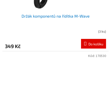
Držák komponentů na řídítka M-Wave
(
3 ks
)
Do košíku
349 Kč
Kód:
170530