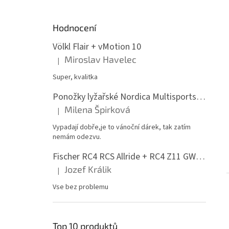
Hodnocení
Völkl Flair + vMotion 10
Miroslav Havelec
|
Hodnocení produktu je 5 z 5 hvězdiček.
Super, kvalitka
Ponožky lyžařské Nordica Multisports Winter dvojbalení
Milena Špirková
|
Hodnocení produktu je 5 z 5 hvězdiček.
Vypadají dobře,je to vánoční dárek, tak zatím
nemám odezvu.
Fischer RC4 RCS Allride + RC4 Z11 GW PR
Jozef Králik
|
Hodnocení produktu je 5 z 5 hvězdiček.
Vse bez problemu
Top 10 produktů