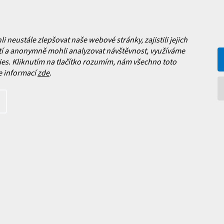
a platba
ý
Často kladené dotazy
, výměna a reklamace zboží
p
í podmínky
i
s
y ochrany osobních údajů
neustále zlepšovat naše webové stránky, zajistili jejich
u
í a anonymně mohli analyzovat návštěvnost, využíváme
ní obchodu
es. Kliknutím na tlačítko rozumím, nám všechno toto
e informací
zde
.
Facebook
 nových produktech na našem e-
íte s
podmínkami ochrany