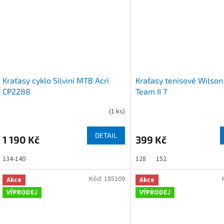
Kraťasy cyklo Silvini MTB Acri
Kraťasy tenisové Wilson
CP2288
Team II 7
(
1 ks
)
DETAIL
1 190 Kč
399 Kč
134-140
128
152
Kód:
185109
Akce
Akce
VÝPRODEJ
VÝPRODEJ