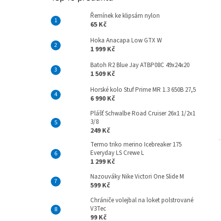
Řemínek ke klipsám nylon
65 Kč
Hoka Anacapa Low GTX W
1 999 Kč
Batoh R2 Blue Jay ATBP08C 49x24x20
1 509 Kč
Horské kolo Stuf Prime MR 1.3 650B 27,5
6 990 Kč
Plášť Schwalbe Road Cruiser 26x1 1/2x1
3/8
249 Kč
Termo triko merino Icebreaker 175
Everyday LS Crewe L
1 299 Kč
Nazouváky Nike Victori One Slide M
599 Kč
Chrániče volejbal na loket polstrované
V3Tec
99 Kč