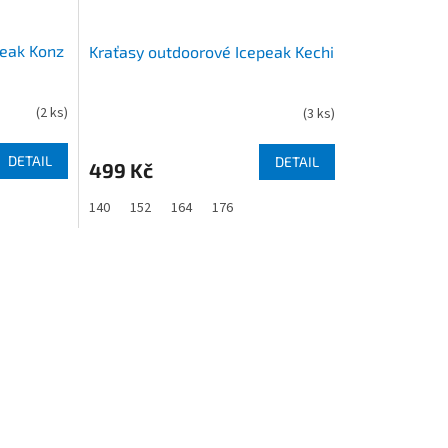
peak Konz
Kraťasy outdoorové Icepeak Kechi
(
2 ks
)
(
3 ks
)
DETAIL
DETAIL
499 Kč
140
152
164
176