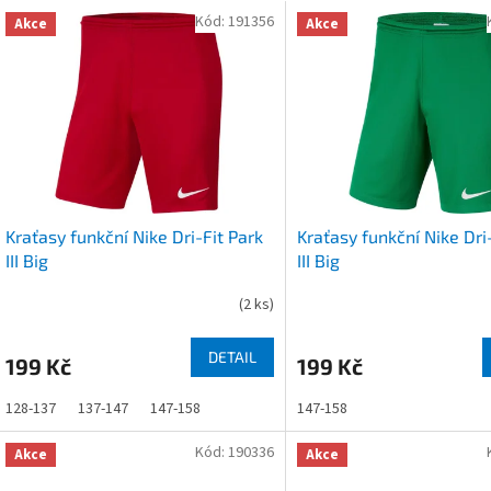
V
n
Kód:
191356
Akce
Akce
ý
p
p
r
s
o
p
d
r
u
o
k
d
t
u
ů
Kraťasy funkční Nike Dri-Fit Park
Kraťasy funkční Nike Dri
k
III Big
III Big
t
ů
(
2 ks
)
DETAIL
199 Kč
199 Kč
128-137
137-147
147-158
147-158
Kód:
190336
Akce
Akce