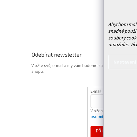
Doprava 
Vrácení
Obchodn
Podmínk
Abychom mohli 
snadné použit
Hodnoce
soubory cooki
umožníte.
Víc
Odebírat newsletter
Nastavení
Vložte svůj e-mail a my vám budeme zasílat informace o
shopu.
E-mail
Vložením e-mailu souhlas
osobních údajů
PŘIHLÁSIT