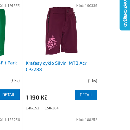
Kód:
191355
Kód:
190339
-Fit Park
Kraťasy cyklo Silvini MTB Acri
CP2288
(
3 ks
)
(
1 ks
)
DETAIL
DETAIL
1 190 Kč
146-152
158-164
Kód:
188256
Kód:
188252