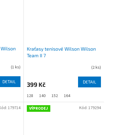
 Wilson
Kraťasy tenisové Wilson Wilson
Team II 7
(
1 ks
)
(
2 ks
)
DETAIL
DETAIL
399 Kč
128
140
152
164
Kód:
179714
Kód:
179294
VÝPRODEJ