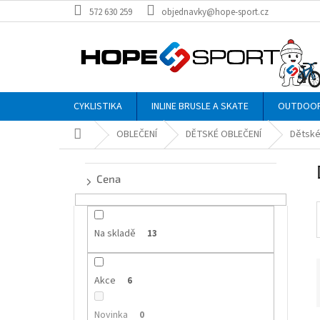
Přejít
572 630 259
objednavky@hope-sport.cz
na
obsah
CYKLISTIKA
INLINE BRUSLE A SKATE
OUTDOO
Domů
OBLEČENÍ
DĚTSKÉ OBLEČENÍ
Dětské
P
o
Cena
s
t
r
a
Na skladě
13
n
n
Akce
í
6
p
a
Novinka
0