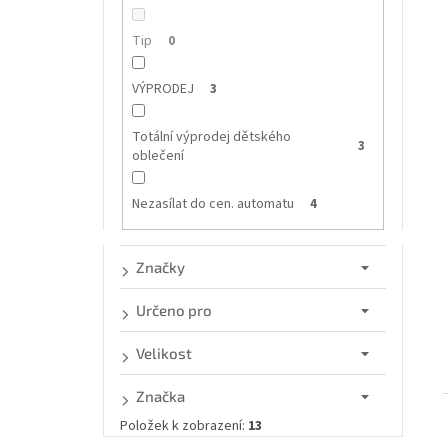
n
í
e
Tip
0
l
i
VÝPRODEJ
3
Totální výprodej dětského
3
oblečení
Nezasílat do cen. automatu
4
Značky
Určeno pro
Velikost
Značka
Položek k zobrazení:
13