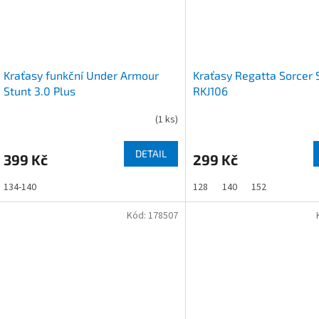
Kraťasy funkční Under Armour
Kraťasy Regatta Sorcer S
Stunt 3.0 Plus
RKJ106
(
1 ks
)
DETAIL
399 Kč
299 Kč
134-140
128
140
152
Kód:
178507