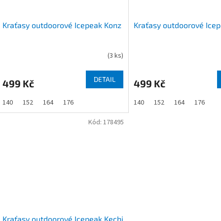
Kraťasy outdoorové Icepeak Konz
Kraťasy outdoorové Ice
(
3 ks
)
DETAIL
499 Kč
499 Kč
140
152
164
176
140
152
164
176
Kód:
178495
Kraťasy outdoorové Icepeak Kechi