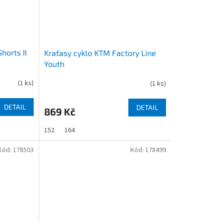
horts II
Kraťasy cyklo KTM Factory Line
Youth
(
1 ks
)
(
1 ks
)
DETAIL
DETAIL
869 Kč
152
164
Kód:
178503
Kód:
178499