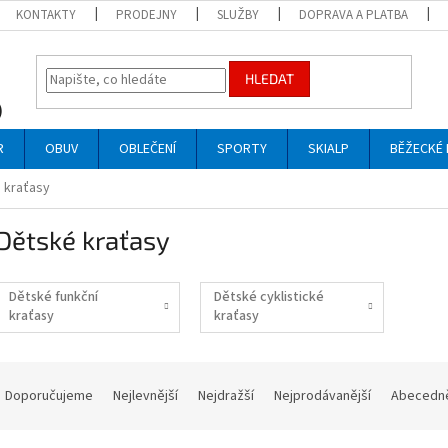
KONTAKTY
PRODEJNY
SLUŽBY
DOPRAVA A PLATBA
HLEDAT
R
OBUV
OBLEČENÍ
SPORTY
SKIALP
BĚŽECKÉ 
 kraťasy
Dětské kraťasy
Dětské funkční
Dětské cyklistické
kraťasy
kraťasy
Ř
a
Doporučujeme
Nejlevnější
Nejdražší
Nejprodávanější
Abecedn
z
e