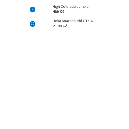
High Colorado Jump Jr
489 Kč
Hoka Anacapa Mid GTX W
2 399 Kč