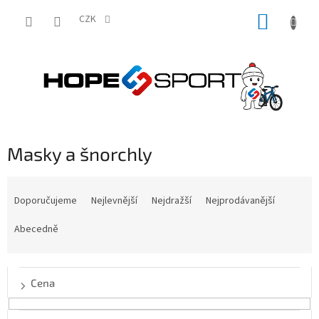
Přejít
NÁKUP
na
CZK
obsah
KOŠÍK
Masky a šnorchly
Ř
a
Doporučujeme
Nejlevnější
Nejdražší
Nejprodávanější
z
e
Abecedně
n
í
p
Cena
r
o