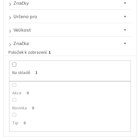
d
Značky
u
k
Určeno pro
t
ů
Velikost
Značka
Položek k zobrazení:
1
Na skladě
1
Akce
0
Novinka
0
Tip
0