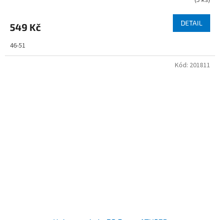
DETAIL
549 Kč
46-51
Kód:
201811