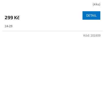
(
4 ks
)
DETAIL
299 Kč
24-29
Kód:
201809