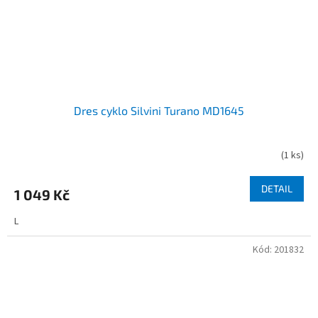
Dres cyklo Silvini Turano MD1645
(
1 ks
)
DETAIL
1 049 Kč
L
Kód:
201832