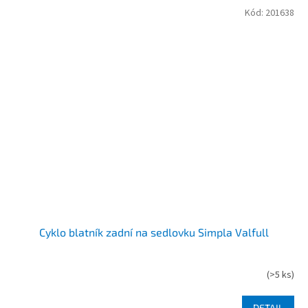
Kód:
201638
Cyklo blatník zadní na sedlovku Simpla Valfull
(
>5 ks
)
DETAIL