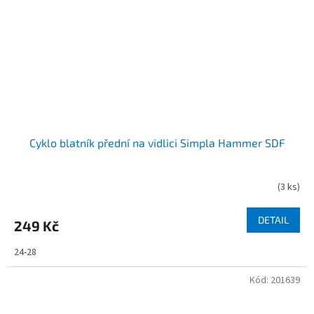
Cyklo blatník přední na vidlici Simpla Hammer SDF
(
3 ks
)
DETAIL
249 Kč
24-28
Kód:
201639