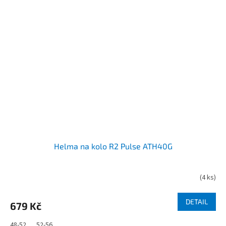
Helma na kolo R2 Pulse ATH40G
(
4 ks
)
DETAIL
679 Kč
48-52
52-56