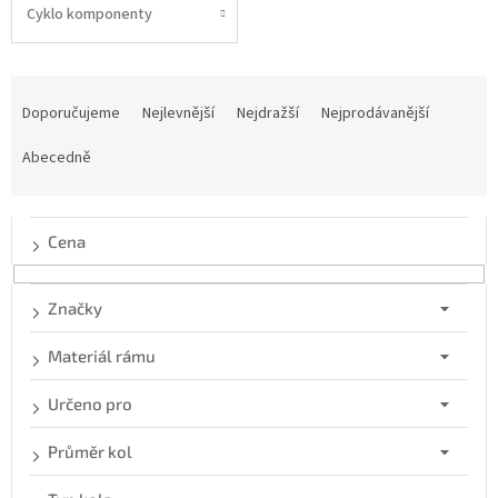
Cyklo komponenty
Ř
a
Doporučujeme
Nejlevnější
Nejdražší
Nejprodávanější
z
e
Abecedně
n
í
p
Cena
r
o
d
Značky
u
k
Materiál rámu
t
ů
Určeno pro
Průměr kol