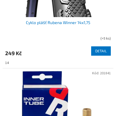
t
ů
Cyklo plášť Rubena Winner 14x1,75
(
>5 ks
)
DETAIL
249 Kč
14
Kód:
201841