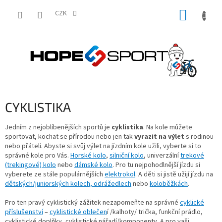
Přejít
NÁKUP
na
CZK
obsah
KOŠÍK
CYKLISTIKA
Jedním z nejoblíbenějších sportů je
cyklistika
. Na kole můžete
sportovat, kochat se přírodou nebo jen tak
vyrazit na výlet
s rodinou
nebo přáteli. Abyste si svůj výlet na jízdním kole užili, vyberte si to
správné kole pro Vás.
Horské kolo
,
silniční kolo
, univerzální
trekové
(trekingové) kolo
nebo
dámské kolo
. Pro tu nejpohodlnější jízdu si
vyberete ze stále populárnějších
elektrokol
. A děti si jistě užijí jízdu na
dětských/juniorských kolech, odrážedlech
nebo
koloběžkách
.
Pro ten pravý cyklistický zážitek nezapomeňte na správné
cyklické
příslušenství
–
cyklistické oblečen
í /kalhoty/ trička, funkční prádlo,
cyklistické doplňky, cyklistické nářadí/komponenty. A pro vaši