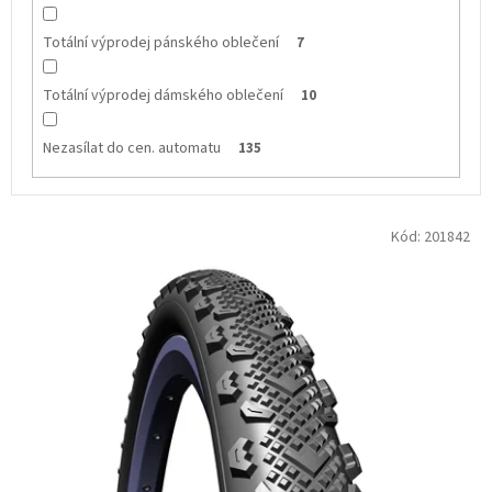
Totální výprodej pánského oblečení
7
Totální výprodej dámského oblečení
10
Nezasílat do cen. automatu
135
V
Kód:
201842
ý
p
i
s
p
r
o
d
u
k