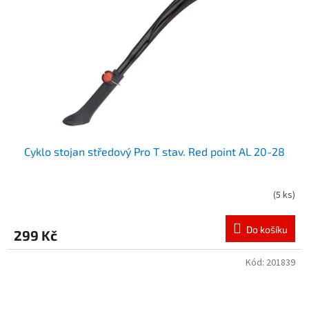
Cyklo stojan středový Pro T stav. Red point AL 20-28
(
5 ks
)
Do košíku
299 Kč
Kód:
201839