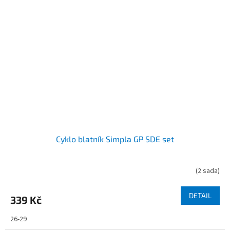
Cyklo blatník Simpla GP SDE set
(
2 sada
)
DETAIL
339 Kč
26-29