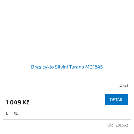
Dres cyklo Silvini Turano MD1645
(
2 ks
)
DETAIL
1 049 Kč
L
XL
Kód:
201652