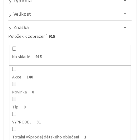
Typ kola
Velikost
Značka
Položek k zobrazení:
915
Na skladě
915
Akce
140
Novinka
0
Tip
0
VÝPRODEJ
31
Totální výprodej dětského oblečení
1