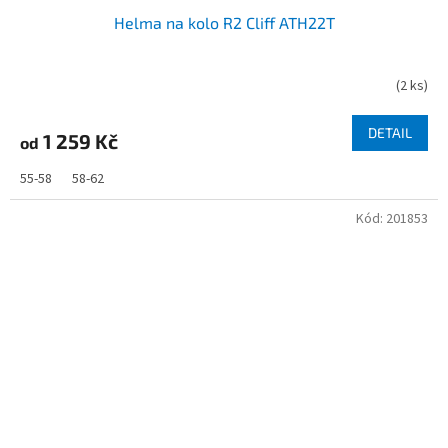
Helma na kolo R2 Cliff ATH22T
(
2 ks
)
DETAIL
1 259 Kč
od
55-58
58-62
Kód:
201853