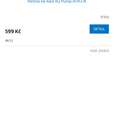
Helma na kolo R2 Pump ATH37E
(
5 ks
)
DETAIL
599 Kč
46-51
Kód:
201810