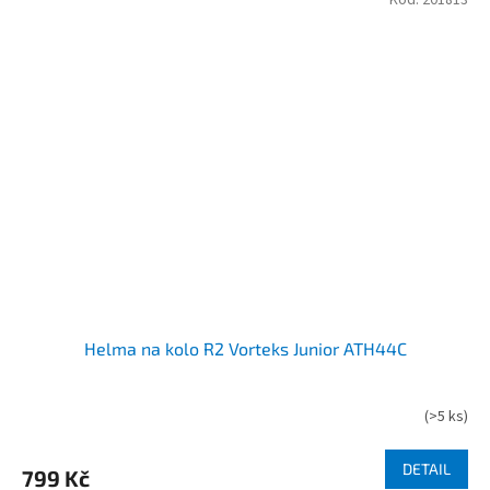
Helma na kolo R2 Vorteks Junior ATH44C
(
>5 ks
)
DETAIL
799 Kč