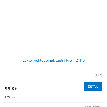
Cyklo rychloupínák zadní Pro T 21110
(
4 ks
)
DETAIL
99 Kč
145mm
Kód:
201813