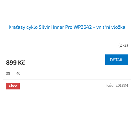
Kraťasy cyklo Silvini Inner Pro WP2642 - vnitřní vložka
(
2 ks
)
DETAIL
899 Kč
38
40
Kód:
201834
Akce