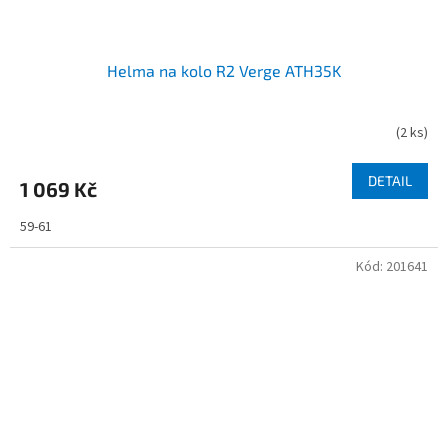
Helma na kolo R2 Verge ATH35K
(
2 ks
)
DETAIL
1 069 Kč
59-61
Kód:
201641