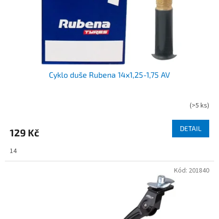
Cyklo duše Rubena 14x1,25-1,75 AV
(
>5 ks
)
DETAIL
129 Kč
14
Kód:
201840