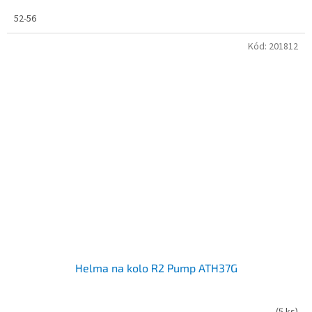
52-56
Kód:
201812
Helma na kolo R2 Pump ATH37G
(
5 ks
)