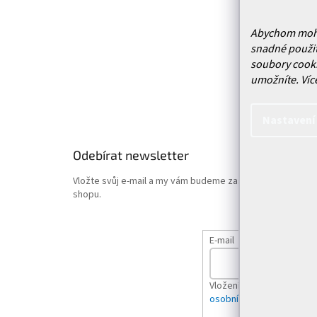
Služby
Doprava 
Abychom mohli 
Vrácení
snadné použit
soubory cooki
Obchodn
umožníte.
Víc
Podmínk
Hodnoce
Nastavení
Odebírat newsletter
Vložte svůj e-mail a my vám budeme zasílat informace o
shopu.
E-mail
Vložením e-mailu souhlas
osobních údajů