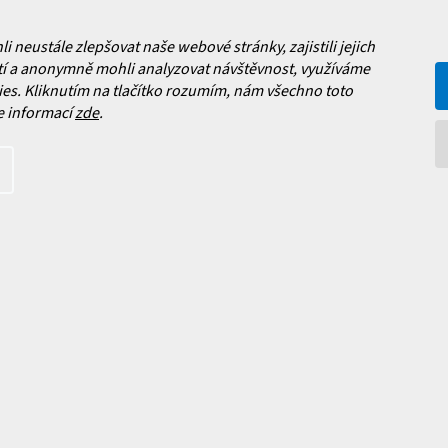
v
Jak vybrat lyže?
ý
p
a platba
neustále zlepšovat naše webové stránky, zajistili jejich
i
Často kladené dotazy
, výměna a reklamace zboží
í a anonymně mohli analyzovat návštěvnost, využíváme
s
es. Kliknutím na tlačítko rozumím, nám všechno toto
í podmínky
u
e informací
zde
.
y ochrany osobních údajů
ní obchodu
Facebook
 nových produktech na našem e-
HOPE SPORT
íte s
podmínkami ochrany