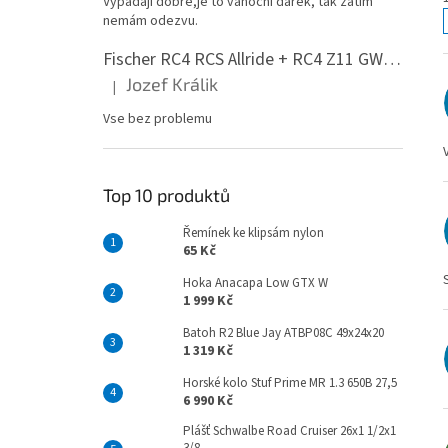
Vypadají dobře,je to vánoční dárek, tak zatím
n
nemám odezvu.
e
l
Fischer RC4 RCS Allride + RC4 Z11 GW PR
Jozef Králik
|
Hodnocení produktu je 5 z 5 hvězdiček.
i
Vse bez problemu
Top 10 produktů
Řemínek ke klipsám nylon
65 Kč
Hoka Anacapa Low GTX W
1 999 Kč
í
Batoh R2 Blue Jay ATBP08C 49x24x20
1 319 Kč
Horské kolo Stuf Prime MR 1.3 650B 27,5
6 990 Kč
Plášť Schwalbe Road Cruiser 26x1 1/2x1