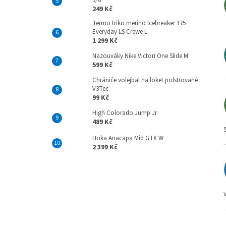
3/8
249 Kč
Termo triko merino Icebreaker 175
Everyday LS Crewe L
1 299 Kč
Nazouváky Nike Victori One Slide M
599 Kč
Chrániče volejbal na loket polstrované
V3Tec
99 Kč
High Colorado Jump Jr
489 Kč
Hoka Anacapa Mid GTX W
2 399 Kč