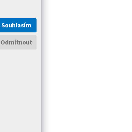
Souhlasím
Odmítnout