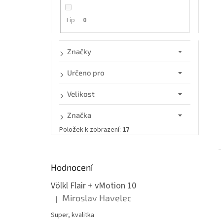
n
e
Tip
0
l
Značky
Určeno pro
Velikost
Značka
Položek k zobrazení:
17
Hodnocení
Völkl Flair + vMotion 10
Miroslav Havelec
|
Hodnocení produktu je 5 z 5 hvězdiček.
Super, kvalitka