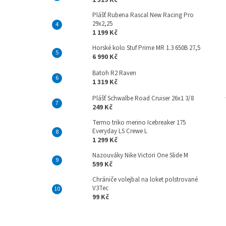
1 319 Kč
Plášť Rubena Rascal New Racing Pro
29x2,25
1 199 Kč
Horské kolo Stuf Prime MR 1.3 650B 27,5
6 990 Kč
Batoh R2 Raven
1 319 Kč
Plášť Schwalbe Road Cruiser 26x1 3/8
249 Kč
Termo triko merino Icebreaker 175
Everyday LS Crewe L
1 299 Kč
Nazouváky Nike Victori One Slide M
599 Kč
Chrániče volejbal na loket polstrované
V3Tec
99 Kč