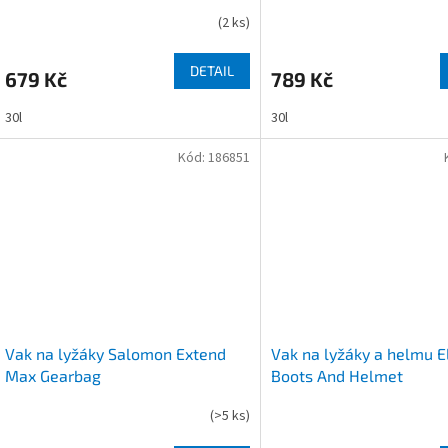
(
2 ks
)
DETAIL
679 Kč
789 Kč
30l
30l
Kód:
186851
Vak na lyžáky Salomon Extend
Vak na lyžáky a helmu E
Max Gearbag
Boots And Helmet
(
>5 ks
)
Průměrné
hodnocení