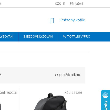
VRÁCENÍ, VÝMĚNA A REKLAMACE ZBOŽÍ
CZK
OBCHODNÍ PODMÍNKY
Přihlášení
PODM
NÁKUPNÍ
Prázdný košík
KOŠÍK
LYŽOVÁNÍ
SJEZDOVÉ LYŽOVÁNÍ
% TOTÁLNÍ VÝPRODEJ
DÁ
ě
17
položek celkem
Kód:
200018
Kód:
199295