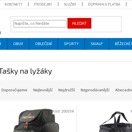
KONTAKTY
PRODEJNY
SLUŽBY
DOPRAVA A PLATBA
HLEDAT
R
OBUV
OBLEČENÍ
SPORTY
SKIALP
BĚŽECKÉ 
Tašky na lyžáky
Ř
a
Doporučujeme
Nejlevnější
Nejdražší
Nejprodávanější
Abecedn
z
e
V
n
Kód:
200334
ý
p
p
r