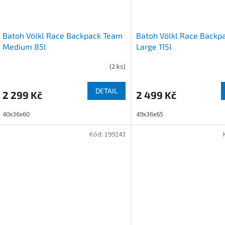
Batoh Völkl Race Backpack Team
Batoh Völkl Race Backp
Medium 85l
Large 115l
(
2 ks
)
DETAIL
2 299 Kč
2 499 Kč
40x36x60
49x36x65
Kód:
199243