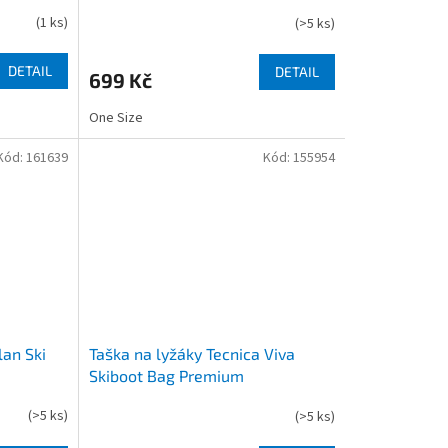
(
1 ks
)
(
>5 ks
)
DETAIL
DETAIL
699 Kč
One Size
Kód:
161639
Kód:
155954
lan Ski
Taška na lyžáky Tecnica Viva
Skiboot Bag Premium
(
>5 ks
)
(
>5 ks
)