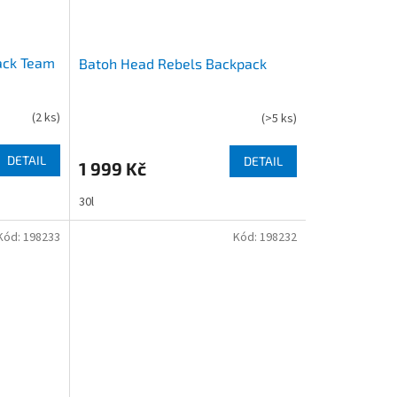
ack Team
Batoh Head Rebels Backpack
(
2 ks
)
(
>5 ks
)
DETAIL
DETAIL
1 999 Kč
30l
Kód:
198233
Kód:
198232