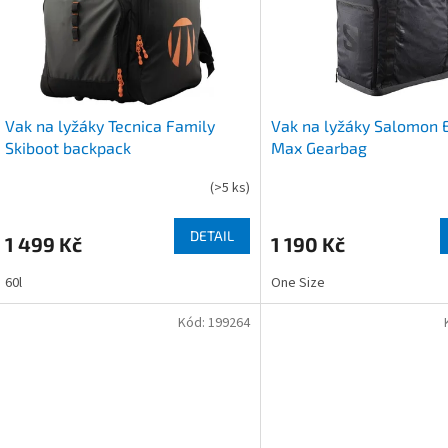
s
o
p
d
r
u
o
k
d
t
u
ů
Vak na lyžáky Tecnica Family
Vak na lyžáky Salomon 
k
Skiboot backpack
Max Gearbag
t
ů
(
>5 ks
)
DETAIL
1 499 Kč
1 190 Kč
60l
One Size
Kód:
199264