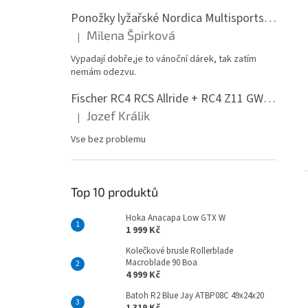
Ponožky lyžařské Nordica Multisports Winter dvojbalení
Milena Špirková
|
Hodnocení produktu je 5 z 5 hvězdiček.
Vypadají dobře,je to vánoční dárek, tak zatím
nemám odezvu.
Fischer RC4 RCS Allride + RC4 Z11 GW PR
Jozef Králik
|
Hodnocení produktu je 5 z 5 hvězdiček.
Vse bez problemu
Top 10 produktů
Hoka Anacapa Low GTX W
1 999 Kč
Kolečkové brusle Rollerblade
Macroblade 90 Boa
4 999 Kč
Batoh R2 Blue Jay ATBP08C 49x24x20