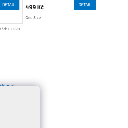
DETAIL
DETAIL
499 Kč
One Size
Kód:
133720
 Skiboot
(
>5 ks
)
DETAIL