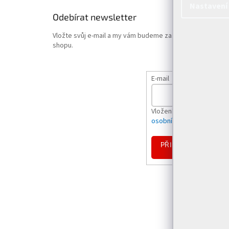
Nastavení
Odebírat newsletter
Vložte svůj e-mail a my vám budeme zasílat informace o
shopu.
E-mail
Vložením e-mailu souhlas
osobních údajů
PŘIHLÁSIT
SE