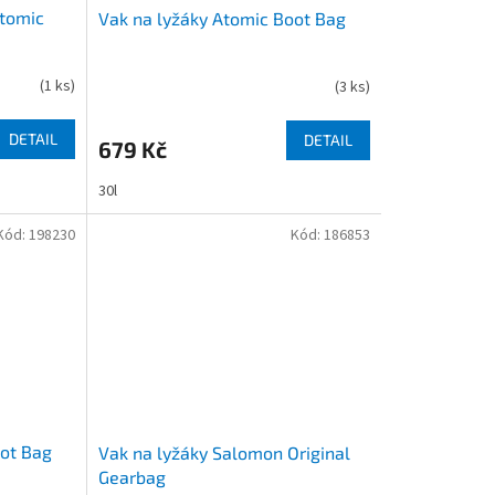
Atomic
Vak na lyžáky Atomic Boot Bag
(
1 ks
)
(
3 ks
)
DETAIL
DETAIL
679 Kč
30l
Kód:
198230
Kód:
186853
oot Bag
Vak na lyžáky Salomon Original
Gearbag