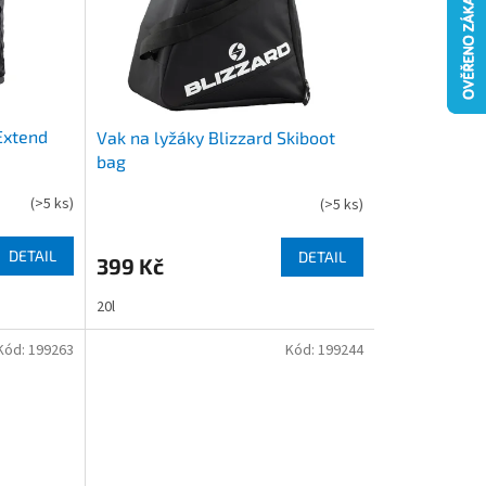
Extend
Vak na lyžáky Blizzard Skiboot
bag
(
>5 ks
)
(
>5 ks
)
DETAIL
DETAIL
399 Kč
20l
Kód:
199263
Kód:
199244