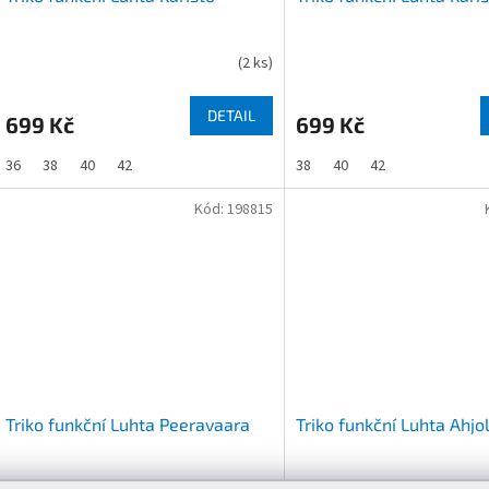
(
2 ks
)
DETAIL
699 Kč
699 Kč
36
38
40
42
38
40
42
Kód:
198815
Triko funkční Luhta Peeravaara
Triko funkční Luhta Ahjo