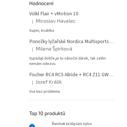
Hodnocení
Völkl Flair + vMotion 10
Miroslav Havelec
|
Hodnocení produktu je 5 z 5 hvězdiček.
Super, kvalitka
Ponožky lyžařské Nordica Multisports Winter dvojbalení
Milena Špirková
|
Hodnocení produktu je 5 z 5 hvězdiček.
Vypadají dobře,je to vánoční dárek, tak zatím
nemám odezvu.
Fischer RC4 RCS Allride + RC4 Z11 GW PR
Jozef Králik
|
Hodnocení produktu je 5 z 5 hvězdiček.
Vse bez problemu
Top 10 produktů
Řemínek ke klipsám nylon