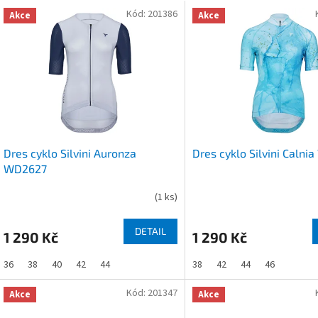
V
n
Kód:
201386
Akce
Akce
ý
p
p
r
s
o
p
d
r
u
o
k
d
t
u
ů
Dres cyklo Silvini Auronza
Dres cyklo Silvini Calni
k
WD2627
t
ů
(
1 ks
)
DETAIL
1 290 Kč
1 290 Kč
36
38
40
42
44
38
42
44
46
Kód:
201347
Akce
Akce