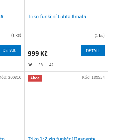
la
Triko funkční Luhta Ilmala
(
1 ks
)
(
1 ks
)
DETAIL
DETAIL
999 Kč
36
38
42
Kód:
200810
Kód:
199554
Akce
sto
Triko 1/2 zip funkční Descente