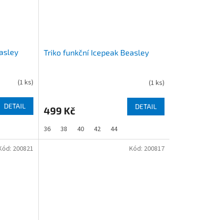
easley
Triko funkční Icepeak Beasley
(
1 ks
)
(
1 ks
)
DETAIL
DETAIL
499 Kč
36
38
40
42
44
Kód:
200821
Kód:
200817