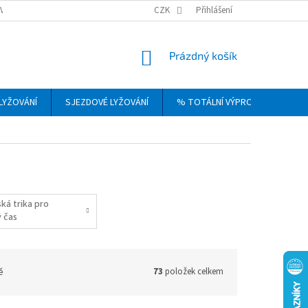
VRÁCENÍ, VÝMĚNA A REKLAMACE ZBOŽÍ
CZK
OBCHODNÍ PODMÍNKY
Přihlášení
PODM
NÁKUPNÍ
Prázdný košík
KOŠÍK
LYŽOVÁNÍ
SJEZDOVÉ LYŽOVÁNÍ
% TOTÁLNÍ VÝPRODEJ
DÁ
ká trika pro
ý čas
ě
73
položek celkem