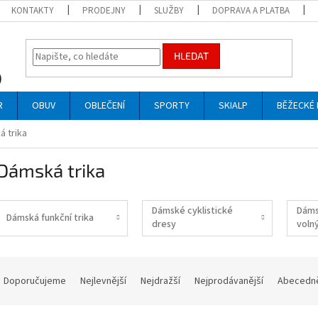
KONTAKTY
PRODEJNY
SLUŽBY
DOPRAVA A PLATBA
HLEDAT
R
OBUV
OBLEČENÍ
SPORTY
SKIALP
BĚŽECKÉ 
 trika
Dámská trika
Dámské cyklistické
Dáms
Dámská funkční trika
dresy
voln
Ř
a
Doporučujeme
Nejlevnější
Nejdražší
Nejprodávanější
Abecedn
z
e