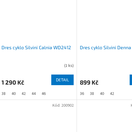
Dres cyklo Silvini Calnia WD2412
Dres cyklo Silvini Den
(
1 ks
)
DETAIL
1 290 Kč
899 Kč
38
40
42
44
46
36
38
40
42
Kód:
200902