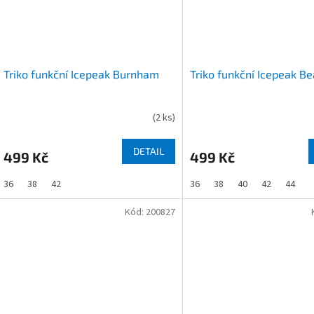
Triko funkční Icepeak Burnham
Triko funkční Icepeak B
(
2 ks
)
DETAIL
499 Kč
499 Kč
36
38
42
36
38
40
42
44
Kód:
200827