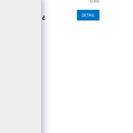
(
1 ks
)
(
1 ks
)
DETAIL
DETAIL
999 Kč
38
42
H