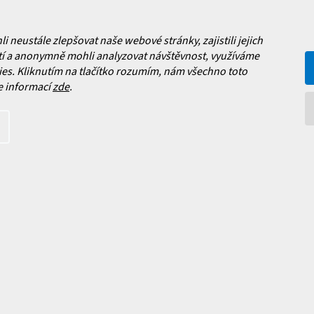
y
ý
Jak vybrat lyže?
p
i
a platba
neustále zlepšovat naše webové stránky, zajistili jejich
s
Často kladené dotazy
í a anonymně mohli analyzovat návštěvnost, využíváme
, výměna a reklamace zboží
u
es. Kliknutím na tlačítko rozumím, nám všechno toto
í podmínky
e informací
zde
.
y ochrany osobních údajů
ní obchodu
Facebook
 nových produktech na našem e-
íte s
podmínkami ochrany