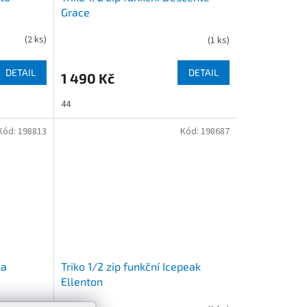
Grace
(
2 ks
)
(
1 ks
)
DETAIL
DETAIL
1 490 Kč
44
Kód:
198813
Kód:
198687
la
Triko 1/2 zip funkční Icepeak
Ellenton