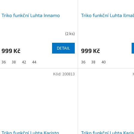
Triko funkční Luhta Innamo
Triko funkční Luhta Ilma
(
2 ks
)
DETAIL
999 Kč
999 Kč
36
38
42
44
36
38
40
Kód:
200813
Triko funkční Luhta Karisto
Triko funkční Luhta Kari