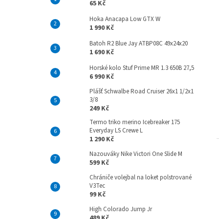
65 Kč
Hoka Anacapa Low GTX W
1 990 Kč
Batoh R2 Blue Jay ATBP08C 49x24x20
1 690 Kč
Horské kolo Stuf Prime MR 1.3 650B 27,5
6 990 Kč
Plášť Schwalbe Road Cruiser 26x1 1/2x1
3/8
249 Kč
Termo triko merino Icebreaker 175
Everyday LS Crewe L
1 290 Kč
Nazouváky Nike Victori One Slide M
599 Kč
Chrániče volejbal na loket polstrované
V3Tec
99 Kč
High Colorado Jump Jr
489 Kč