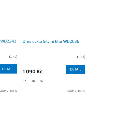
na WD2243
Dres cyklo Silvini Ella WD2036
(
1 ks
)
(
1 ks
)
DETAIL
DETAIL
1 090 Kč
36
40
42
Kód:
200897
Kód:
200892