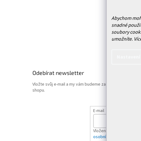
Prodejn
Služby
Doprava 
Abychom mohli 
snadné použit
Vrácení
soubory cooki
Obchodn
umožníte.
Víc
Podmínk
Hodnoce
Nastavení
Odebírat newsletter
Vložte svůj e-mail a my vám budeme zasílat informace o
shopu.
E-mail
Vložením e-mailu souhlas
osobních údajů