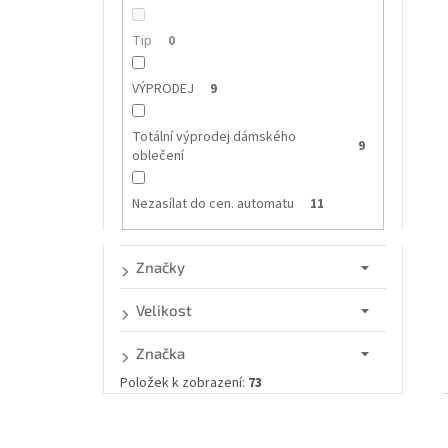
n
í
e
Tip
0
l
i
VÝPRODEJ
9
Totální výprodej dámského
9
oblečení
Nezasílat do cen. automatu
11
Značky
Velikost
Značka
Položek k zobrazení:
73