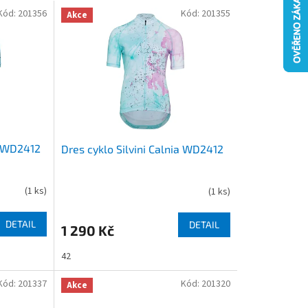
Kód:
201356
Kód:
201355
Akce
a WD2412
Dres cyklo Silvini Calnia WD2412
(
1 ks
)
(
1 ks
)
DETAIL
DETAIL
1 290 Kč
42
Kód:
201337
Kód:
201320
Akce