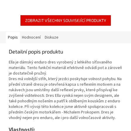
ZOBRAZIT VŠECHNY SOUVISEJÍCÍ PRODUKTY
Popis
Hodnocení
Diskuze
Detailní popis produktu
Ella je dámský enduro dres vyrobený z lehkého síťovaného
materiálu. Tento funkční materiál efektivně odvádí pot a zároveň
je dostatečně pružný.
Dres má volnější střih, který jezdci poskytuje volnost pohybu. Na
přední straně dresu je otevřená kapsa s reflexním motivem a na
rukávech jsou umístěny další reflexní prvky, které přispívají ke
zvýšené viditelnosti. Dres Ella vyniká nejen svým designem, ale
také pohodlným nošením a patří k oblíbeným kouskům z enduro
kolekce. Při vývoji této kolekce jsme aktivně spolupracovali s
předním českým motorkářem - Michalem Prokopem. Dres je
vhodný nejen pro enduro, ale i pro další volnočasové aktivity.
Vlastnosti: