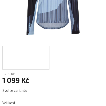
1 499 Kč
1 099 Kč
Měrná
Zvolte variantu
cena:
Velikost