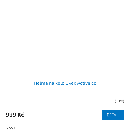
Helma na kolo Uvex Active cc
(
1 ks
)
999 Kč
DETAIL
52-57