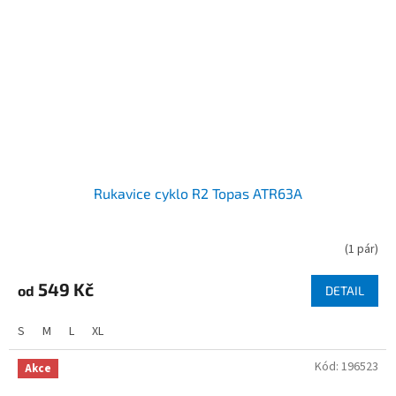
Rukavice cyklo R2 Topas ATR63A
(
1 pár
)
549 Kč
od
DETAIL
S
M
L
XL
Kód:
196523
Akce