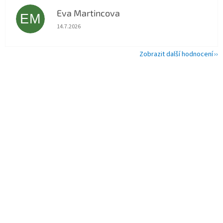
Eva Martincova
EM
Hodnocení obchodu je 5 z 5 hvězdiček.
14.7.2026
Zobrazit další hodnocení
Z
á
p
a
t
í