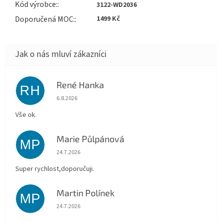
Kód výrobce
:
3122-WD2036
Doporučená MOC
:
1499 Kč
René Hanka
RH
Hodnocení obchodu je 5 z 5 hvězdiček.
6.8.2026
Vše ok.
Marie Půlpánová
MP
Hodnocení obchodu je 5 z 5 hvězdiček.
24.7.2026
Super rychlost,doporučuji.
Martin Polínek
MP
Hodnocení obchodu je 5 z 5 hvězdiček.
24.7.2026