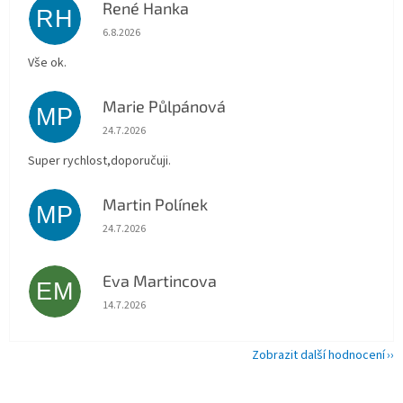
René Hanka
RH
Hodnocení obchodu je 5 z 5 hvězdiček.
6.8.2026
Vše ok.
Marie Půlpánová
MP
Hodnocení obchodu je 5 z 5 hvězdiček.
24.7.2026
Super rychlost,doporučuji.
Martin Polínek
MP
Hodnocení obchodu je 5 z 5 hvězdiček.
24.7.2026
Eva Martincova
EM
Hodnocení obchodu je 5 z 5 hvězdiček.
14.7.2026
Zobrazit další hodnocení