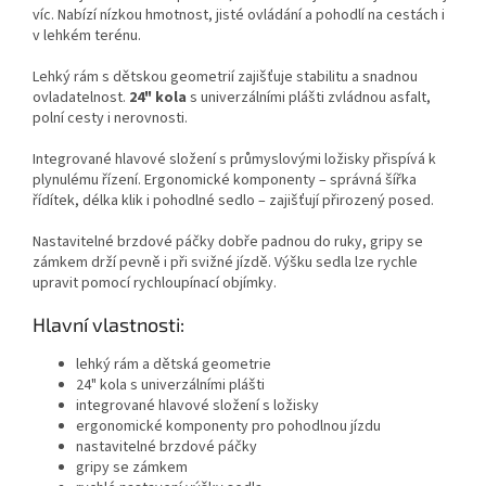
víc. Nabízí nízkou hmotnost, jisté ovládání a pohodlí na cestách i
v lehkém terénu.
Lehký rám s dětskou geometrií zajišťuje stabilitu a snadnou
ovladatelnost.
24" kola
s univerzálními plášti zvládnou asfalt,
polní cesty i nerovnosti.
Integrované hlavové složení s průmyslovými ložisky přispívá k
plynulému řízení. Ergonomické komponenty – správná šířka
řídítek, délka klik i pohodlné sedlo – zajišťují přirozený posed.
Nastavitelné brzdové páčky dobře padnou do ruky, gripy se
zámkem drží pevně i při svižné jízdě. Výšku sedla lze rychle
upravit pomocí rychloupínací objímky.
Hlavní vlastnosti:
lehký rám a dětská geometrie
24" kola s univerzálními plášti
integrované hlavové složení s ložisky
ergonomické komponenty pro pohodlnou jízdu
nastavitelné brzdové páčky
gripy se zámkem