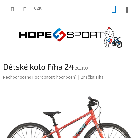
Přejít
NÁKUP
na
CZK
obsah
KOŠÍK
Dětské kolo Fíha 24
201199
Průměrné
Neohodnoceno
Podrobnosti hodnocení
Značka:
Fíha
hodnocení
produktu
je
0,0
z
5
hvězdiček.