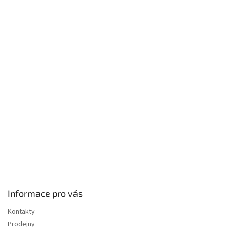
Z
á
p
a
t
í
Informace pro vás
Kontakty
Prodejny