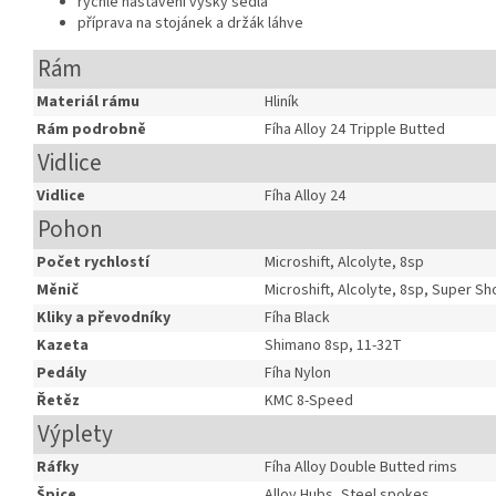
rychlé nastavení výšky sedla
příprava na stojánek a držák láhve
Rám
Materiál rámu
Hliník
Rám podrobně
Fíha Alloy 24 Tripple Butted
Vidlice
Vidlice
Fíha Alloy 24
Pohon
Počet rychlostí
Microshift, Alcolyte, 8sp
Měnič
Microshift, Alcolyte, 8sp, Super Sh
Kliky a převodníky
Fíha Black
Kazeta
Shimano 8sp, 11-32T
Pedály
Fíha Nylon
Řetěz
KMC 8-Speed
Výplety
Ráfky
Fíha Alloy Double Butted rims
Špice
Alloy Hubs, Steel spokes