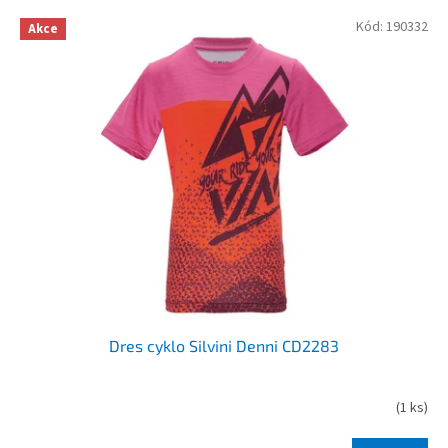
V
Kód:
190332
Akce
ý
p
i
s
p
r
o
d
u
k
t
ů
Dres cyklo Silvini Denni CD2283
(
1 ks
)