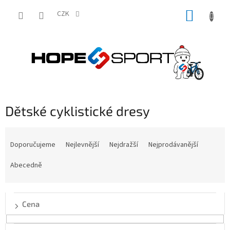
Přejít
NÁKUP
na
CZK
obsah
KOŠÍK
Dětské cyklistické dresy
Ř
a
Doporučujeme
Nejlevnější
Nejdražší
Nejprodávanější
z
e
Abecedně
n
í
p
Cena
r
o