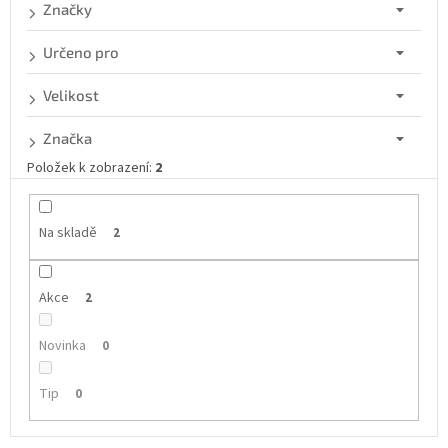
d
Značky
u
k
Určeno pro
t
ů
Velikost
Značka
Položek k zobrazení:
2
Na skladě
2
Akce
2
Novinka
0
Tip
0