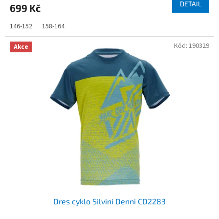
DETAIL
699 Kč
146-152
158-164
Kód:
190329
Akce
Dres cyklo Silvini Denni CD2283